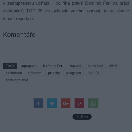
v zastupitelstvu uchází, i co říká právě Dominik Feri na práci
zastupitelů TOP 09 za uplynulé volební období, to se dovíte
v naší reportáži.
Komentáře
TAGY
aquapark
Dominik Feri
hazard
kandidáti
MHD
parkování
Příbram
priority
program
TOP 09
zastupitelstvo