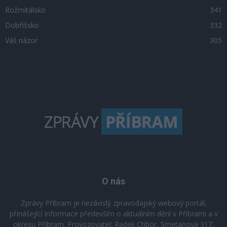
Rožmitálsko
341
Dobříšsko
332
Váš názor
305
O nás
Zprávy Příbram je nezávislý zpravodajský webový portál,
přinášející informace především o aktuálním dění v Příbrami a v
okresu Příbram. Provozovatel: Radek Ctibor, Smetanova 317,