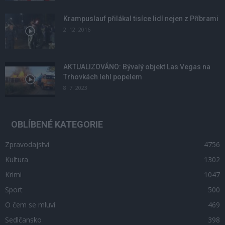
Krampuslauf přilákal tisíce lidí nejen z Příbrami
2. 12. 2016
AKTUALIZOVÁNO: Bývalý objekt Las Vegas na
Trhovkách lehl popelem
8. 7. 2023
OBLÍBENÉ KATEGORIE
Zpravodajství
4756
Kultura
1302
Krimi
1047
Sport
500
O čem se mluví
469
Sedlčansko
398