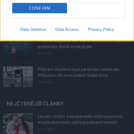
CONFIRM
Obděnice vzpomínaly na filmovou legendu
6. 8. 2026
Data Deletion
Data Access
Privacy Policy
Většina koupališť na Příbramsku nabízí výborné
podmínky. Horší voda je jen...
4. 8. 2026
Příbram modernizuje parkovací automaty.
Přibudou i tři nové poblíž Svaté Hory
3. 8. 2026
NEJČTENĚJŠÍ ČLÁNKY
Lazsko zřídilo transparentní účet na pomoc
mladé mamince, náhle postižené mrtvicí
14. 2. 2023