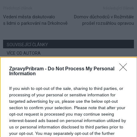
Předchozí článek
Následující článek
Vedení města diskutovalo
Domov důchodců v Rožmitále
s lidmi o parkování na Drkolnově
prošel rozsáhlou opravou
SOUVISEJÍCÍ ČLÁNKY
VÍCE OD AUTORA
Přípravy na komunální a senátní volby
ZpravyPribram -
Do Not Process My Personal
Information
začaly. Město zveřejnilo potřebné
formuláře
Volby
If you wish to opt-out of the sale, sharing to third parties, or
processing of your personal or sensitive information for
Karpíšek chce vést ANO do komunálních
targeted advertising by us, please use the below opt-out
voleb. Konvalinka už dříve oznámil konec
section to confirm your selection. Please note that after your
Volby
opt-out request is processed you may continue seeing
interest-based ads based on personal information utilized by
us or personal information disclosed to third parties prior to
Z Příbramska se do Sněmovny dostal
your opt-out. You may separately opt-out of the further
pouze Tomáš Helebrant z hnutí ANO