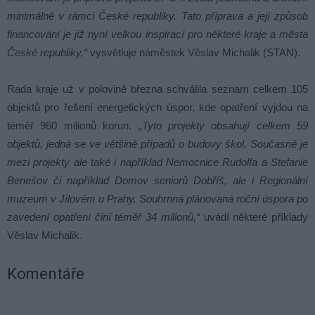
minimálně v rámci České republiky. Tato příprava a její způsob
financování je již nyní velkou inspirací pro některé kraje a města
České republiky,“
vysvětluje náměstek Věslav Michalik (STAN).
Rada kraje už v polovině března schválila seznam celkem 105
objektů pro řešení energetických úspor, kde opatření vyjdou na
téměř 960 milionů korun.
„Tyto projekty obsahují celkem 59
objektů, jedná se ve většině případů o budovy škol. Současně je
mezi projekty ale také i například Nemocnice Rudolfa a Stefanie
Benešov či například Domov seniorů Dobříš, ale i Regionální
muzeum v Jílovém u Prahy. Souhrnná plánovaná roční úspora po
zavedení opatření činí téměř 34 milionů,“
uvádí některé příklady
Věslav Michalik.
Komentáře