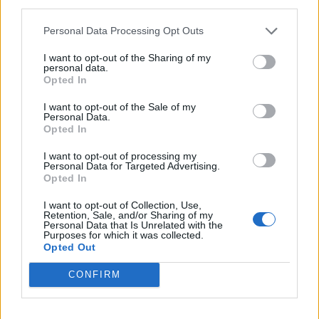
third parties.
Personal Data Processing Opt Outs
Většina koupališť na Příbramsku nabízí
výborné podmínky. Horší voda je jen na
I want to opt-out of the Sharing of my
Živohošti
personal data.
Zpravodajství
Opted In
Příbram modernizuje parkovací automaty.
I want to opt-out of the Sale of my
Personal Data.
Přibudou i tři nové poblíž Svaté Hory
Opted In
Zpravodajství
I want to opt-out of processing my
Personal Data for Targeted Advertising.
Středočeský kraj upravil pravidla soutěže.
Opted In
Obce nově získají body i za předcházení
vzniku odpadu
I want to opt-out of Collection, Use,
Zpravodajství
Retention, Sale, and/or Sharing of my
Personal Data that Is Unrelated with the
Purposes for which it was collected.
Opted Out
CONFIRM