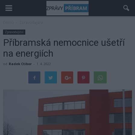
Domů
Zpravodajství
Zpravodajství
Příbramská nemocnice ušetří
na energiích
od
Radek Ctibor
-
1. 4. 2022