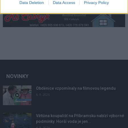
Data Deletion
Data Access
Privacy Policy
NOVINKY
Obděnice vzpomínaly na filmovou legendu
6. 8. 2026
Většina koupališť na Příbramsku nabízí výborné
podmínky. Horší voda je jen...
4. 8. 2026