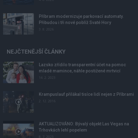
Příbram modernizuje parkovací automaty.
Přibudou i tři nové poblíž Svaté Hory
3. 8. 2026
NEJČTENĚJŠÍ ČLÁNKY
Lazsko zřídilo transparentní účet na pomoc
mladé mamince, náhle postižené mrtvicí
14. 2. 2023
Krampuslauf přilákal tisíce lidí nejen z Příbrami
2. 12. 2016
AKTUALIZOVÁNO: Bývalý objekt Las Vegas na
Trhovkách lehl popelem
8. 7. 2023