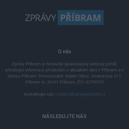
O nás
Zprávy Příbram je nezávislý zpravodajský webový portál,
přinášející informace především o aktuálním dění v Příbrami a v
okresu Příbram. Provozovatel: Radek Ctibor, Smetanova 317,
Příbram III, 26101 Příbram, IČO: 63799731
Kontaktujte nás:
redakce@zpravypribram.cz
NÁSLEDUJTE NÁS