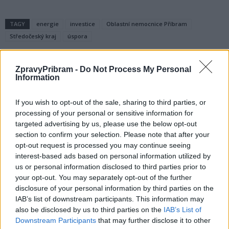
TAGY
energie
investice
Oblastní nemocnice Příbram
Středočeský kraj
úspora
ZpravyPribram -
Do Not Process My Personal
Information
If you wish to opt-out of the sale, sharing to third parties, or
processing of your personal or sensitive information for
targeted advertising by us, please use the below opt-out
section to confirm your selection. Please note that after your
Předchozí článek
Následující článek
opt-out request is processed you may continue seeing
Město přišlo s řešením
Končí první etapa
interest-based ads based on personal information utilized by
toulavých koček i přemnožených
svatohorského sadu
us or personal information disclosed to third parties prior to
potkanů
your opt-out. You may separately opt-out of the further
disclosure of your personal information by third parties on the
IAB’s list of downstream participants. This information may
also be disclosed by us to third parties on the
IAB’s List of
SOUVISEJÍCÍ ČLÁNKY
Downstream Participants
that may further disclose it to other
VÍCE OD AUTORA