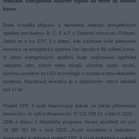
realizace. Energetická opatření vyjdou na téměř 56 milionů
korun.
Rada schválila přípravu a následnou realizaci energetických
opatření pro budovu B, C, E a F v Oblastní nemocnici Příbram.
Jedná se o tzv. EPC II s dotací, kde souhrnná výše plánované
investice na energetická opatření činí necelých 56 milionů korun.
V rámci energetických opatření bude realizováno například
zateplení stěn, střech nebo stropů, výměna výplní otvorů,
výměna osvětlení za LED technologie či instalace fotovoltaického
systému. Návratnost investice je s dopočtením všech nákladů
činí 17 let.
Projekt EPC II bude financovaný jednak ze zdrojů příbramské
nemocnice ve výši kofinancování 37 522 539 Kč v letech 2023 –
2040 a dotací z Národního programu životní prostředí ve výši
18 380 761 Kč v roce 2023.
„Svým rozsahem a způsobem
financování je příprava projektů EPC II zcela jedinečná a unikátní