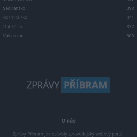
Sedlčansko
398
Rožmitálsko
341
Dobříšsko
332
Váš názor
305
O nás
Zprávy Příbram je nezávislý zpravodajský webový portál,