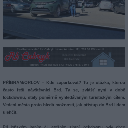
PŘÍBRAM/ORLOV – Kde zaparkovat? To je otázka, kterou
často řeší návštěvníci Brd. Ty se, zvlášť nyní v době
lockdownu, staly poměrně vyhledávaným turistickým cílem.
Vedení města proto hledá možnosti, jak přístup do Brd lidem
ulehčit.
Při loňském jarním či letošním zimní lockdownu byly obce