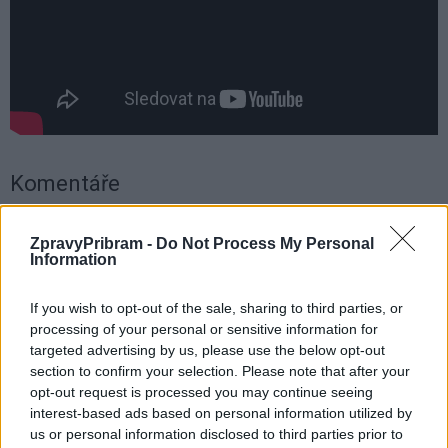
Komentáře
ZpravyPribram -
Do Not Process My Personal
Information
TAGY
Brdy
Jan Konvalinka
Kozičín
Orlov
parkování
Příbram
turisté
úpravna vody
If you wish to opt-out of the sale, sharing to third parties, or
processing of your personal or sensitive information for
targeted advertising by us, please use the below opt-out
section to confirm your selection. Please note that after your
opt-out request is processed you may continue seeing
interest-based ads based on personal information utilized by
us or personal information disclosed to third parties prior to