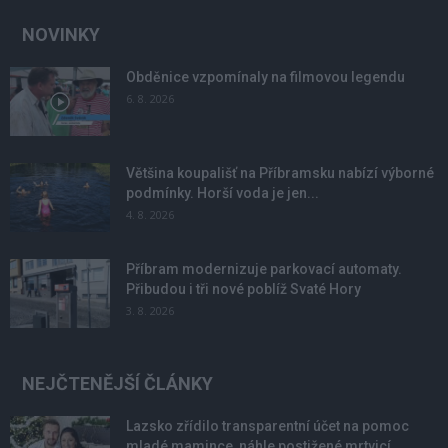
NOVINKY
Obděnice vzpomínaly na filmovou legendu
6. 8. 2026
Většina koupališť na Příbramsku nabízí výborné
podmínky. Horší voda je jen...
4. 8. 2026
Příbram modernizuje parkovací automaty.
Přibudou i tři nové poblíž Svaté Hory
3. 8. 2026
NEJČTENĚJŠÍ ČLÁNKY
Lazsko zřídilo transparentní účet na pomoc
mladé mamince, náhle postižené mrtvicí