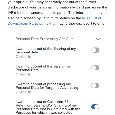
your opt-out. You may separately opt-out of the further
disclosure of your personal information by third parties on the
Předchozí článek
Následující článek
IAB’s list of downstream participants. This information may
also be disclosed by us to third parties on the
IAB’s List of
Sběrný dvůr v Rožmitále odebírá
Letos zatím dopravní policie na
Downstream Participants
that may further disclose it to other
pneumatiky od občanů zdarma
Příbramsku řešila méně nehod
third parties.
než loni
Personal Data Processing Opt Outs
SOUVISEJÍCÍ ČLÁNKY
I want to opt-out of the Sharing of my
personal data.
VÍCE OD AUTORA
Opted In
I want to opt-out of the Sale of my
Většina koupališť na Příbramsku nabízí
Personal Data.
výborné podmínky. Horší voda je jen na
Opted In
Živohošti
Zpravodajství
I want to opt-out of processing my
Personal Data for Targeted Advertising.
Příbram modernizuje parkovací automaty.
Opted In
Přibudou i tři nové poblíž Svaté Hory
I want to opt-out of Collection, Use,
Zpravodajství
Retention, Sale, and/or Sharing of my
Personal Data that Is Unrelated with the
Purposes for which it was collected.