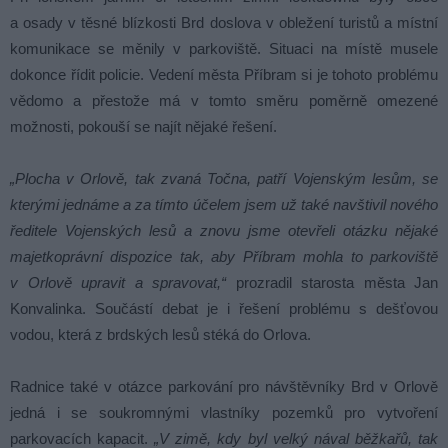
a osady v těsné blízkosti Brd doslova v obležení turistů a místní
komunikace se měnily v parkoviště. Situaci na místě musele
dokonce řídit policie. Vedení města Příbram si je tohoto problému
vědomo a přestože má v tomto směru poměrně omezené
možnosti, pokouší se najít nějaké řešení.
„Plocha v Orlově, tak zvaná Točna, patří Vojenským lesům, se
kterými jednáme a za tímto účelem jsem už také navštivil nového
ředitele Vojenských lesů a znovu jsme otevřeli otázku nějaké
majetkoprávní dispozice tak, aby Příbram mohla to parkoviště
v Orlově upravit a spravovat,“
prozradil starosta města Jan
Konvalinka. Součástí debat je i řešení problému s dešťovou
vodou, která z brdských lesů stéká do Orlova.
Radnice také v otázce parkování pro návštěvníky Brd v Orlově
jedná i se soukromnými vlastníky pozemků pro vytvoření
parkovacích kapacit.
„V zimě, kdy byl velký nával běžkařů, tak