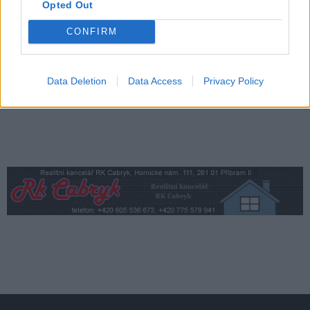
Středočeský kraj upravil pravidla soutěže.
Opted Out
Obce nově získají body i za předcházení
CONFIRM
vzniku odpadu
Zpravodajství
Data Deletion
Data Access
Privacy Policy