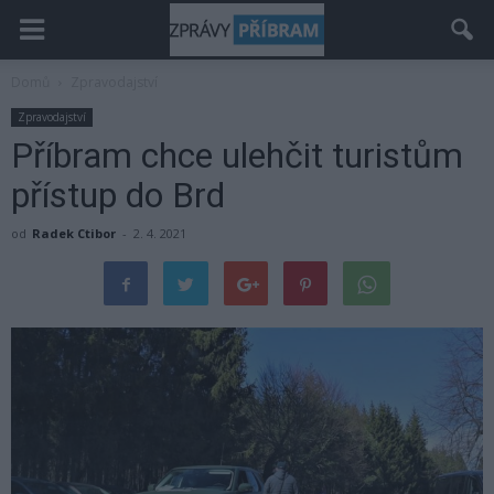
Domů
Zpravodajství
Zpravodajství
Příbram chce ulehčit turistům
přístup do Brd
od
Radek Ctibor
-
2. 4. 2021