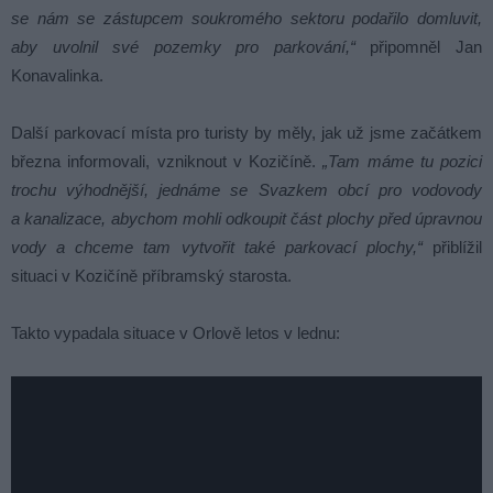
se nám se zástupcem soukromého sektoru podařilo domluvit,
aby uvolnil své pozemky pro parkování,“
připomněl Jan
Konavalinka.
Další parkovací místa pro turisty by měly, jak už jsme začátkem
března informovali, vzniknout v Kozičíně.
„Tam máme tu pozici
trochu výhodnější, jednáme se Svazkem obcí pro vodovody
a kanalizace, abychom mohli odkoupit část plochy před úpravnou
vody a chceme tam vytvořit také parkovací plochy,“
přiblížil
situaci v Kozičíně příbramský starosta.
Takto vypadala situace v Orlově letos v lednu: