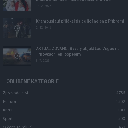
14. 2. 2023
Krampuslauf přilákal tisíce lidí nejen z Příbrami
2. 12. 2016
AKTUALIZOVÁNO: Bývalý objekt Las Vegas na
Trhovkách lehl popelem
8. 7. 2023
OBLÍBENÉ KATEGORIE
Zpravodajství
4756
Kultura
1302
Krimi
1047
Sport
500
O čem se mluví
469