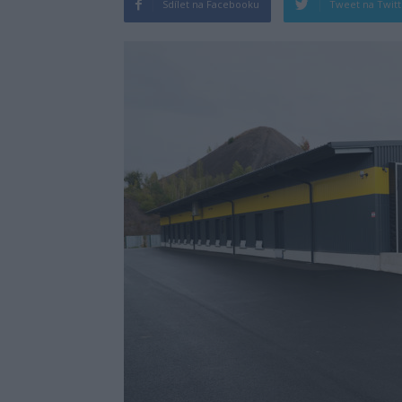
Sdílet na Facebooku
Tweet na Twit