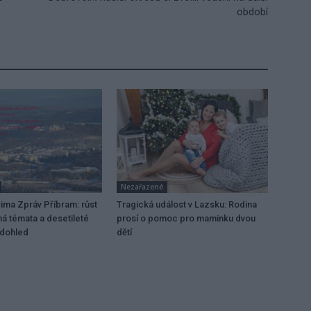
období
Nezařazené
ima Zpráv Příbram: růst
Tragická událost v Lazsku: Rodina
lná témata a desetileté
prosí o pomoc pro maminku dvou
 dohled
dětí