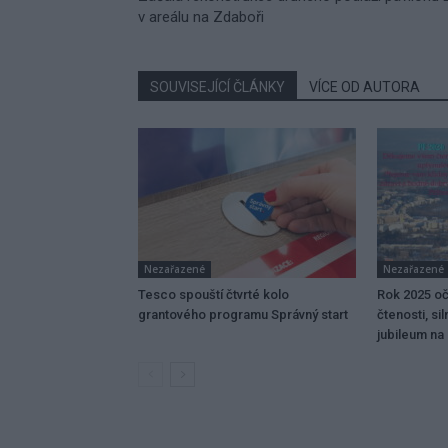
v areálu na Zdaboři
SOUVISEJÍCÍ ČLÁNKY
VÍCE OD AUTORA
Nezařazené
Nezařazené
Tesco spouští čtvrté kolo
Rok 2025 oč
grantového programu Správný start
čtenosti, si
jubileum na