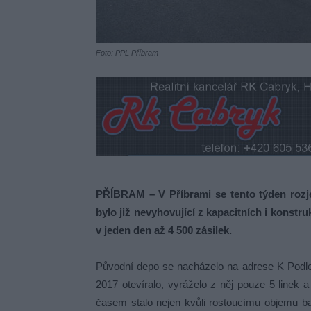
Foto: PPL Příbram
PŘÍBRAM – V Příbrami se tento týden rozje
bylo již nevyhovující z kapacitních i konstr
v jeden den až 4 500 zásilek.
Původní depo se nacházelo na adrese K Podle
2017 otevíralo, vyráželo z něj pouze 5 linek
časem stalo nejen kvůli rostoucímu objemu b