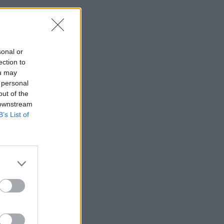
sonal or
ection to
ou may
 personal
out of the
 downstream
B’s List of