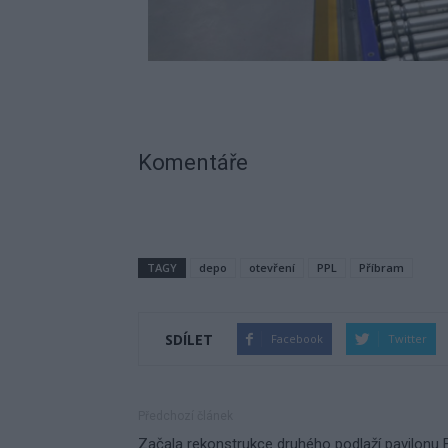
Komentáře
TAGY
depo
otevření
PPL
Příbram
SDÍLET
Facebook
Twitter
Předchozí článek
Začala rekonstrukce druhého podlaží pavilonu 