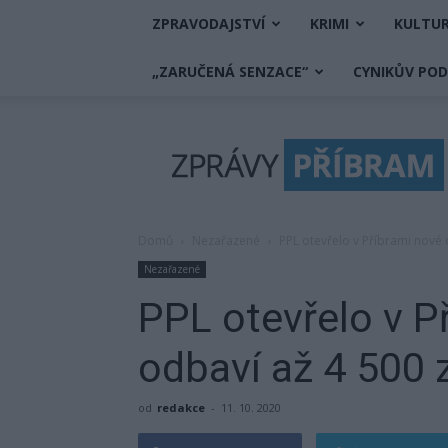
ZPRAVODAJSTVÍ
KRIMI
KULTU
„ZARUČENÁ SENZACE“
CYNIKŮV PO
Zprávy
Příbram
Domů
Nezařazené
PPL otevřelo v Příbrami nové
Nezařazené
PPL otevřelo v P
odbaví až 4 500 
od
redakce
-
11. 10. 2020