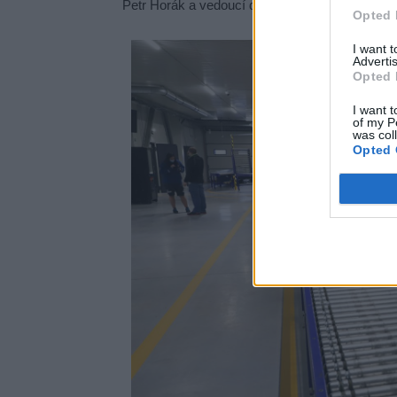
Petr Horák a vedoucí depa Petr Menšík. Nechyb
Opted 
I want 
Advertis
Opted 
I want t
of my P
was col
Opted 