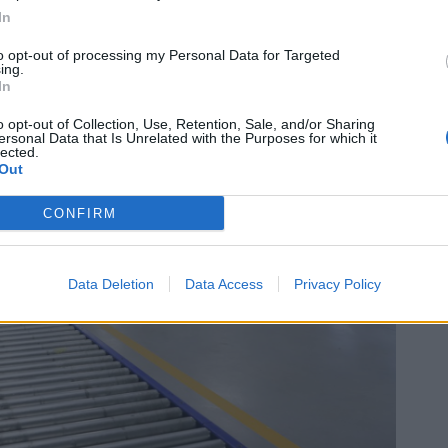
ěl ani tematický dort.
In
to opt-out of processing my Personal Data for Targeted
ing.
In
o opt-out of Collection, Use, Retention, Sale, and/or Sharing
ersonal Data that Is Unrelated with the Purposes for which it
lected.
Out
CONFIRM
Data Deletion
Data Access
Privacy Policy