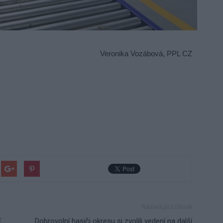
Veronika Vozábová, PPL CZ
Následující článek
E
Dobrovolní hasiči okresu si zvolili vedení na další