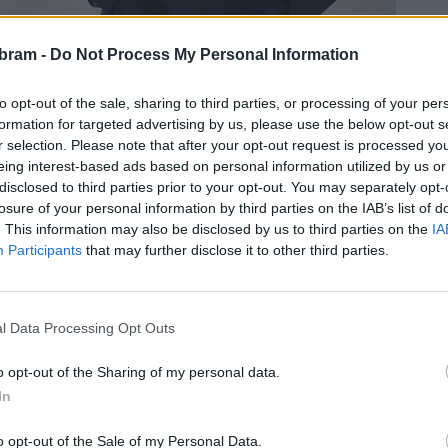
bram -
Do Not Process My Personal Information
to opt-out of the sale, sharing to third parties, or processing of your per
r.o. trvala rok a tyto prostory již plně vyhovují potřebám
formation for targeted advertising by us, please use the below opt-out s
ickému umístění nového depa, ale i kvůli zefektivnění
r selection. Please note that after your opt-out request is processed y
eing interest-based ads based on personal information utilized by us or
ám podaří udržet příčku leadera a zároveň zvýšit kvalitu
disclosed to third parties prior to your opt-out. You may separately opt-
 této lokalitě,“
řekl oblastní provozní ředitel PPL CZ s.r.o.
losure of your personal information by third parties on the IAB’s list of
průměr odbavených balíků denně na hodnotě 3 000 kusů,
. This information may also be disclosed by us to third parties on the
IA
silek.
„Nové depo poskytne moderní a po všech směrech
Participants
that may further disclose it to other third parties.
tní růst v této lokalitě. Naši síť plánujeme do budoucna
Růst trhu e-commerce se pohybuje mílovými kroky dopředu
abídnout ty nejlepší služby,“
doplnil Petr Horák, generální
l Data Processing Opt Outs
o opt-out of the Sharing of my personal data.
In
ení depa a ten samý den byl zahájen i ostrý provoz. Kvůli
ní PPL. Slavnostního proslovu se chopil generální ředitel
o opt-out of the Sale of my Personal Data.