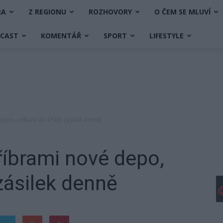
RA
Z REGIONU
ROZHOVORY
O ČEM SE MLUVÍ
DCAST
KOMENTÁŘ
SPORT
LIFESTYLE
 depo, odbaví až 4 500 zásilek denně
říbrami nové depo,
zásilek denně