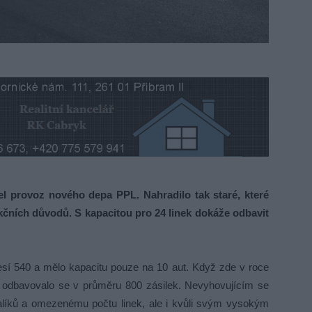
l provoz nového depa PPL. Nahradilo tak staré, které
ukčních důvodů. S kapacitou pro 24 linek dokáže odbavit
sí 540 a mělo kapacitu pouze na 10 aut. Když zde v roce
 a odbavovalo se v průměru 800 zásilek. Nevyhovujícím se
alíků a omezenému počtu linek, ale i kvůli svým vysokým