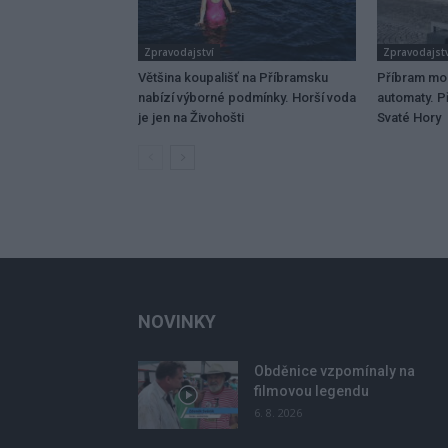
Zpravodajství
Zpravodajstv
Většina koupališť na Příbramsku
Příbram mo
nabízí výborné podmínky. Horší voda
automaty. Př
je jen na Živohošti
Svaté Hory
NOVINKY
Obděnice vzpomínaly na
filmovou legendu
6. 8. 2026