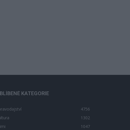
BLÍBENÉ KATEGORIE
ravodajství
4756
ltura
1302
imi
1047