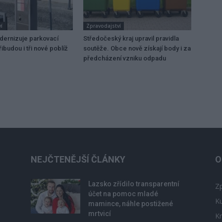
í
Zpravodajství
dernizuje parkovací
Středočeský kraj upravil pravidla
ibudou i tři nové poblíž
soutěže. Obce nově získají body i za
předcházení vzniku odpadu
NEJČTENĚJŠÍ ČLÁNKY
O
Lazsko zřídilo transparentní
Zp
účet na pomoc mladé
Ku
mamince, náhle postižené
mrtvicí
Kr