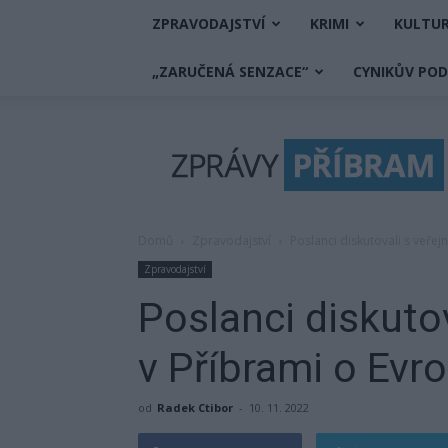
ZPRAVODAJSTVÍ
KRIMI
KULTU
„ZARUČENÁ SENZACE“
CYNIKŮV PO
Zprávy
Příbram
Domů
Zpravodajství
Poslanci diskutovali s veřej
Zpravodajství
Poslanci diskutov
v Příbrami o Evro
od
Radek Ctibor
-
10. 11. 2022