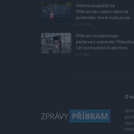
Většina koupališť na
Příbramsku nabízí výborné
podmínky. Horší voda je jen...
4. 8. 2026
Příbram modernizuje
parkovací automaty. Přibudo
i tři nové poblíž Svaté Hory
3. 8. 2026
O n
Zprá
přin
okre
Příb