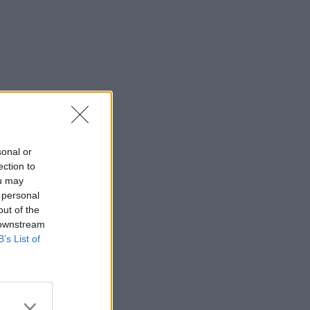
sonal or
ection to
ou may
 personal
out of the
 downstream
B’s List of