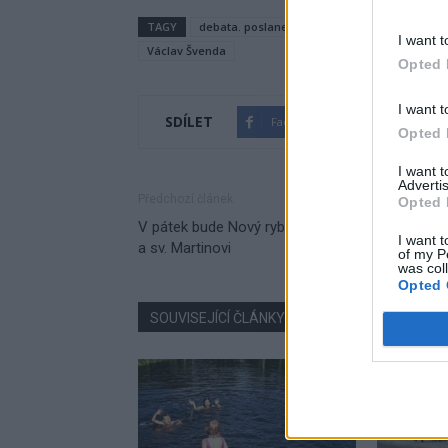
TAGY
debata. poslanec
ekonom
Evropská u
I want t
Václav Švenda
Opted 
I want t
SDÍLET
Facebook
Twitter
Opted 
I want 
Advertis
Předchozí článek
Opted 
V pátek bude Nový rybník patřit vínu
I want t
a sv. Martinovi
of my P
was col
Opted 
SOUVISEJÍCÍ ČLÁNKY
VÍCE OD AUTORA