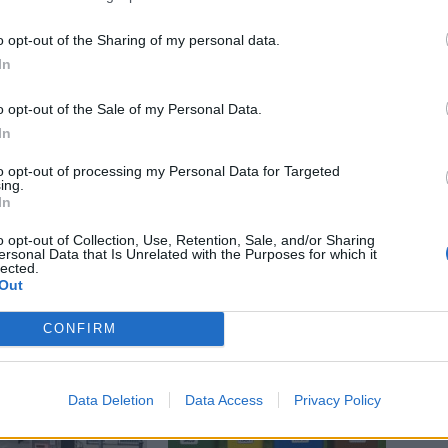
nie
Jan Jakob
Jiří Slavík
Luděk Niedermayer
o opt-out of the Sharing of my personal data.
In
o opt-out of the Sale of my Personal Data.
In
to opt-out of processing my Personal Data for Targeted
ing.
Následující článek
In
Václav Dvořák: Postřehy z listopadového
o opt-out of Collection, Use, Retention, Sale, and/or Sharing
zastupitelstva
ersonal Data that Is Unrelated with the Purposes for which it
lected.
Out
CONFIRM
Data Deletion
Data Access
Privacy Policy