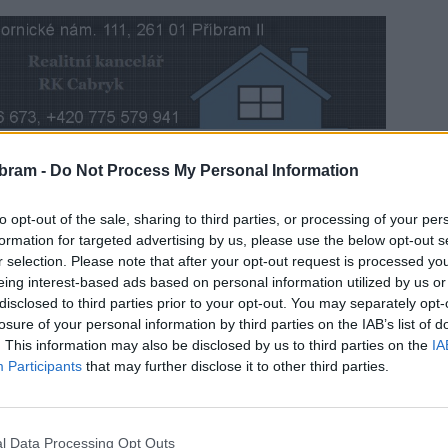
bram -
Do Not Process My Personal Information
í v Evropské unii, o problémech s energiemi, nebo
řijetí eura v ČR diskutovali v Clubu No.1 s veřejností
to opt-out of the sale, sharing to third parties, or processing of your per
 poslanec a ekonom Miloš Nový a poslanci Jan Jakob
formation for targeted advertising by us, please use the below opt-out s
r selection. Please note that after your opt-out request is processed y
eing interest-based ads based on personal information utilized by us or
disclosed to third parties prior to your opt-out. You may separately opt-
losure of your personal information by third parties on the IAB’s list of
. This information may also be disclosed by us to third parties on the
IA
Participants
that may further disclose it to other third parties.
l Data Processing Opt Outs