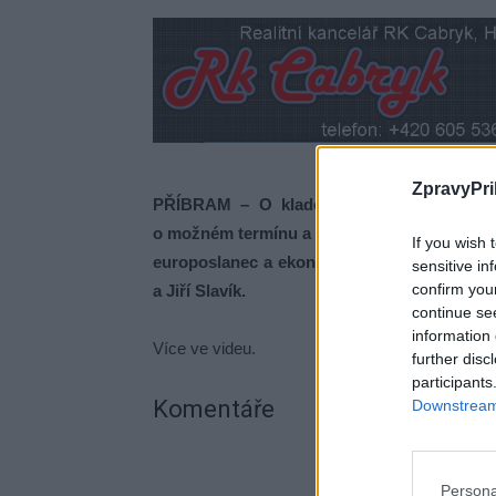
ZpravyPri
PŘÍBRAM – O kladech i záporech členstv
o možném termínu a výhodách či nevýhodách p
If you wish 
europoslanec a ekonom Luděk Niedermayer,
sensitive in
confirm you
a Jiří Slavík.
continue se
information 
Více ve videu.
further disc
participants
Komentáře
Downstream 
Persona