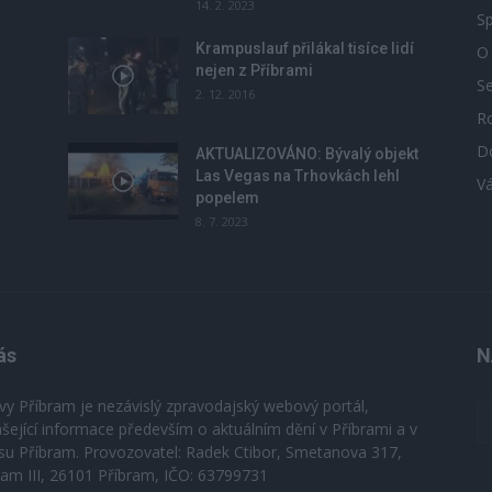
14. 2. 2023
Sp
Krampuslauf přilákal tisíce lidí
O
nejen z Příbrami
S
2. 12. 2016
R
D
u
AKTUALIZOVÁNO: Bývalý objekt
Las Vegas na Trhovkách lehl
V
popelem
8. 7. 2023
ás
N
vy Příbram je nezávislý zpravodajský webový portál,
ášející informace především o aktuálním dění v Příbrami a v
su Příbram. Provozovatel: Radek Ctibor, Smetanova 317,
ram III, 26101 Příbram, IČO: 63799731