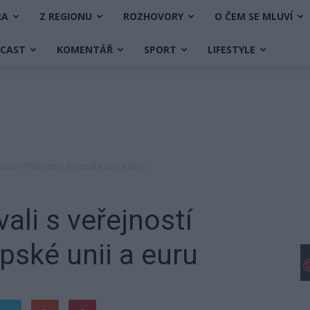
RA
Z REGIONU
ROZHOVORY
O ČEM SE MLUVÍ
DCAST
KOMENTÁŘ
SPORT
LIFESTYLE
ností v Příbrami o Evropské unii a euru
ali s veřejností
pské unii a euru