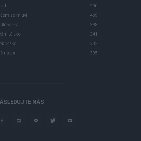
ort
500
 čem se mluví
469
edlčansko
398
ožmitálsko
341
obříšsko
332
áš názor
305
ÁSLEDUJTE NÁS