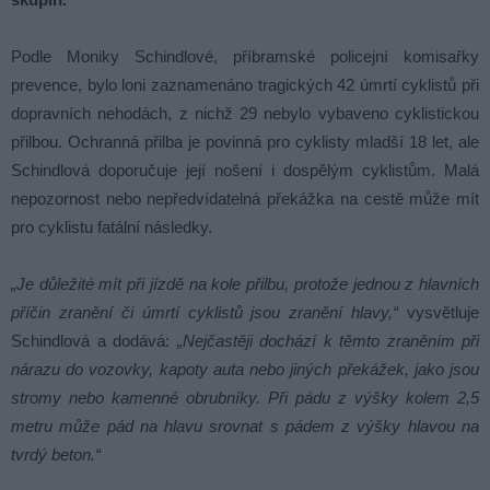
Podle Moniky Schindlové, příbramské policejní komisařky
prevence, bylo loni zaznamenáno tragických 42 úmrtí cyklistů při
dopravních nehodách, z nichž 29 nebylo vybaveno cyklistickou
přilbou. Ochranná přilba je povinná pro cyklisty mladší 18 let, ale
Schindlová doporučuje její nošení i dospělým cyklistům. Malá
nepozornost nebo nepředvídatelná překážka na cestě může mít
pro cyklistu fatální následky.
„Je důležité mít při jízdě na kole přilbu, protože jednou z hlavních
příčin zranění či úmrtí cyklistů jsou zranění hlavy,“
vysvětluje
Schindlová a dodává:
„Nejčastěji dochází k těmto zraněním při
nárazu do vozovky, kapoty auta nebo jiných překážek, jako jsou
stromy nebo kamenné obrubníky. Při pádu z výšky kolem 2,5
metru může pád na hlavu srovnat s pádem z výšky hlavou na
tvrdý beton.“