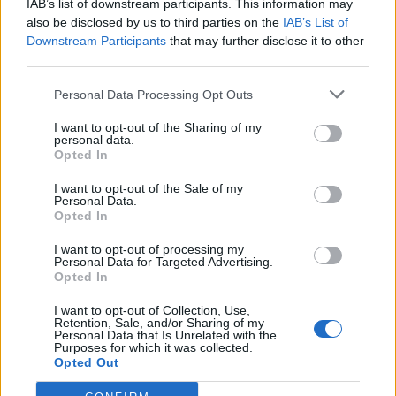
otevře krytý bazén pro veřejnost
inteligence hlas další „celebritě“
IAB’s list of downstream participants. This information may
– Lesníkovi nové generace
also be disclosed by us to third parties on the
IAB’s List of
Downstream Participants
that may further disclose it to other
third parties.
SOUVISEJÍCÍ ČLÁNKY
Personal Data Processing Opt Outs
VÍCE OD AUTORA
I want to opt-out of the Sharing of my
personal data.
Kam na výlet se psem? Střední Čechy
Opted In
nabízejí hrady, skanzeny i osvěžení
I want to opt-out of the Sale of my
v přírodě
Lifestyle
Personal Data.
Opted In
Kam utéct před vedrem? Podzemí, lesy
I want to opt-out of processing my
i voda nabídnou příjemné ochlazení
Personal Data for Targeted Advertising.
Opted In
Lifestyle
I want to opt-out of Collection, Use,
Digitální karta láká na slevy v Brdech i na
Retention, Sale, and/or Sharing of my
Personal Data that Is Unrelated with the
Berounsku. Přibyly nové zážitky i partneři
Purposes for which it was collected.
Opted Out
Lifestyle