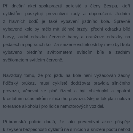
Při dnešní akci spolupracují policisté s členy Besipu, kteří
cyklistům poskytují preventivní rady a doporučení. Jedním
z hlavních bodů je také vybavení jízdního kola. Správně
vybavené kolo by mělo mít účinné brzdy, přední odrazku bílé
barvy, zadní odrazku červené barvy a oranžové odrazky na
pedálech a paprscích kol. Za snížené viditelnosti by mělo být kolo
vybaveno předním světlometem svítícím bíle a zadním
světlometem svítícím červeně.
Navzdory tomu, že pro jízdu na kole není vyžadován žádný
řidičský průkaz, musí cyklisté dodržovat pravidla silničního
provozu, věnovat se plně řízení a být ohleduplní a opatrní
k ostatním účastníkům silničního provozu. Stejně tak platí nulová
tolerance alkoholu i pro řidiče nemotorových vozidel.
Příbramská policie doufá, že tato preventivní akce přispěje
k zvýšení bezpečnosti cyklistů na silnicích a snížení počtu nehod