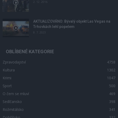
2. 12. 2016
AKTUALIZOVÁNO: Bývalý objekt Las Vegas na
Trhovkách lehl popelem
8. 7. 2023
OBLÍBENÉ KATEGORIE
Zpravodajství
4758
Kultura
1302
Krimi
1047
Sport
500
O čem se mluví
469
Sedlčansko
398
Rožmitálsko
341
Dobříšsko
332