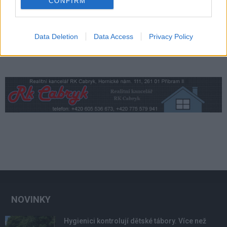
CONFIRM
Data Deletion
Data Access
Privacy Policy
NOVINKY
Hygienici kontrolují dětské tábory. Více než