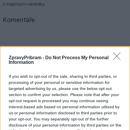
s tragickými následky.
Komentáře
TAGY
bezpečnost
cyklisté
Nový rybník
Policie ČR
prevence
ZpravyPribram -
Do Not Process My Personal
Information
If you wish to opt-out of the sale, sharing to third parties, or
processing of your personal or sensitive information for
targeted advertising by us, please use the below opt-out
section to confirm your selection. Please note that after your
opt-out request is processed you may continue seeing
interest-based ads based on personal information utilized by
us or personal information disclosed to third parties prior to
Předchozí článek
Následující článek
your opt-out. You may separately opt-out of the further
Po dvou měsících se opět
Po Karlu Gottovi dala umělá
disclosure of your personal information by third parties on the