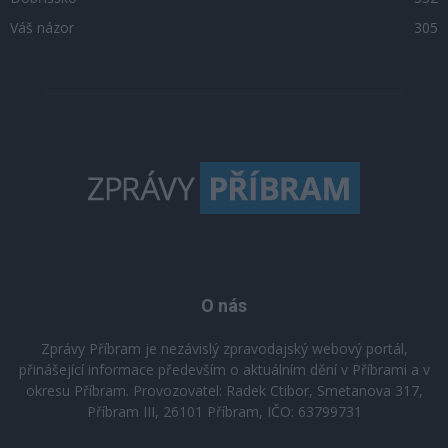
Váš názor
305
O nás
Zprávy Příbram je nezávislý zpravodajský webový portál,
přinášející informace především o aktuálním dění v Příbrami a v
okresu Příbram. Provozovatel: Radek Ctibor, Smetanova 317,
Příbram III, 26101 Příbram, IČO: 63799731