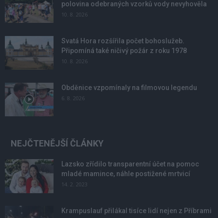
polovina odebraných vzorků vody nevyhověla
10. 8. 2026
Svatá Hora rozšířila počet bohoslužeb.
Připomíná také ničivý požár z roku 1978
10. 8. 2026
Obděnice vzpomínaly na filmovou legendu
6. 8. 2026
NEJČTENĚJŠÍ ČLÁNKY
Lazsko zřídilo transparentní účet na pomoc
mladé mamince, náhle postižené mrtvicí
14. 2. 2023
Krampuslauf přilákal tisíce lidí nejen z Příbrami