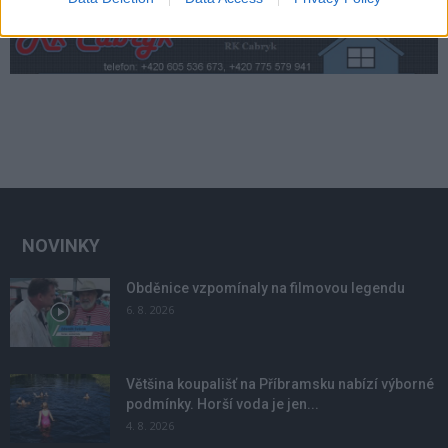
NOVINKY
Obděnice vzpomínaly na filmovou legendu
6. 8. 2026
Většina koupališť na Příbramsku nabízí výborné
podmínky. Horší voda je jen...
4. 8. 2026