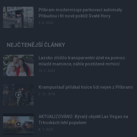
Příbram modernizuje parkovací automaty.
Přibudou i tři nové poblíž Svaté Hory
3. 8. 2026
NEJČTENĚJŠÍ ČLÁNKY
Lazsko zřídilo transparentní účet na pomoc
mladé mamince, náhle postižené mrtvicí
14. 2. 2023
Krampuslauf přilákal tisíce lidí nejen z Příbrami
2. 12. 2016
AKTUALIZOVÁNO: Bývalý objekt Las Vegas na
Trhovkách lehl popelem
8. 7. 2023