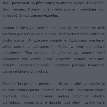
svou pozornost na přechody pro chodce v okolí základních
škol, přičemž hlavním cílem bylo posílení povědomí dětí
o bezpečném vstupu na vozovku.
Jedním z klíčových sdělení této akce je, že chodci by měli
využívat přechod pouze v případě, že mají dostatečný dohled na
okolní provoz.
„V opačném případě je doporučeno přecházet
silnici pouze na přehledných místech a vždy se pečlivě
rozhlédnout. Před vstupem na přechod pro chodce musí
odhadnout, zda vozidlo stihne bezpečně zastavit, neexistuje
absolutní přednost chodců,“
připomíná policejní komisařka
prevence Monika Schindlová.
Součástí bezpečného přecházení silnice je také uvědomění si
druhého jízdního pruhu. Zatímco někteří řidiči poskytnou chodci
přednost, řidiči v protisměru mohou přítomnost chodce
přehlédnout. Kromě toho je důležité nosit reflexní prvky, které