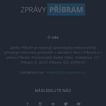
O nás
Zprávy Příbram je nezávislý zpravodajský webový portál,
přinášející informace především o aktuálním dění v Příbrami a v
okresu Příbram. Provozovatel: Radek Ctibor, Smetanova 317,
Příbram III, 26101 Příbram, IČO: 63799731
Kontaktujte nás:
redakce@zpravypribram.cz
NÁSLEDUJTE NÁS