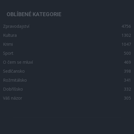
OBLÍBENÉ KATEGORIE
Zpravodajství
4756
Kultura
1302
Krimi
1047
Sport
500
O čem se mluví
469
Sedlčansko
398
Rožmitálsko
341
Dobříšsko
332
Váš názor
305