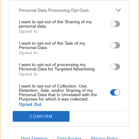
Většina koupališť na Příbramsku nabízí
Personal Data Processing Opt Outs
výborné podmínky. Horší voda je jen na
Živohošti
I want to opt-out of the Sharing of my
Zpravodajství
personal data.
Opted In
Příbram modernizuje parkovací automaty.
I want to opt-out of the Sale of my
Přibudou i tři nové poblíž Svaté Hory
Personal Data.
Opted In
Zpravodajství
I want to opt-out of processing my
Středočeský kraj upravil pravidla soutěže.
Personal Data for Targeted Advertising.
Obce nově získají body i za předcházení
Opted In
vzniku odpadu
Zpravodajství
I want to opt-out of Collection, Use,
Retention, Sale, and/or Sharing of my
Personal Data that Is Unrelated with the
Purposes for which it was collected.
Opted Out
CONFIRM
Data Deletion
Data Access
Privacy Policy