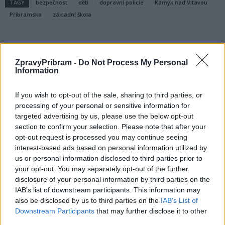
TAGY
bezpečnost
děti
dopravní policie
Kamýk nad Vltavou
Příbramsko
základní škola
ZpravyPribram -
Do Not Process My Personal
Information
If you wish to opt-out of the sale, sharing to third parties, or
processing of your personal or sensitive information for
targeted advertising by us, please use the below opt-out
Předchozí článek
Následující článek
section to confirm your selection. Please note that after your
Svět jako učitel. Dvojice
Na dálnici D4 byly instalovány
opt-out request is processed you may continue seeing
cestovatelů se podělí o své
vysokorychlostní váhy
interest-based ads based on personal information utilized by
inspirativní příběhy z Austrálie
us or personal information disclosed to third parties prior to
a Asie
your opt-out. You may separately opt-out of the further
disclosure of your personal information by third parties on the
IAB’s list of downstream participants. This information may
SOUVISEJÍCÍ ČLÁNKY
also be disclosed by us to third parties on the
IAB’s List of
Downstream Participants
that may further disclose it to other
VÍCE OD AUTORA
third parties.