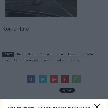
Komentáře
TAGY
D4
dálnice
formule
jízda
kamera
pátrání
Policie ČR
Příbramsko
svědci
video
záznam