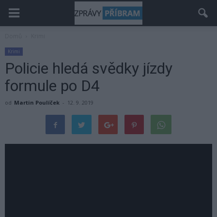
Domů
Krimi
Krimi
Policie hledá svědky jízdy
formule po D4
od
Martin Poulíček
-
12. 9. 2019