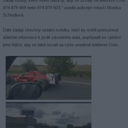
žádají osoby, které video natočily, aby se ozvaly na telefonní číslo
974 879 469 nebo 974 879 503,“
uvedla policejní mluvčí Monika
Schindlová.
Dále žádají všechny ostatní svědky, kteří by mohli poskytnout
důležité informace k jízdě závodního auta, popřípadě ke zjištění
jeho řidiče, aby se také ozvali na výše uvedené telefonní číslo.