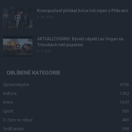
Krampuslauf přilákal tisíce lidí nejen z Příbrami
2. 12. 2016
AKTUALIZOVÁNO: Bývalý objekt Las Vegas na
Trhovkách lehl popelem
8. 7. 2023
OBLÍBENÉ KATEGORIE
Zpravodajství
4756
Kultura
1302
Krimi
1047
Sport
500
O čem se mluví
469
Sedlčansko
398