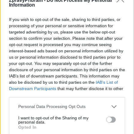
ZpravyPribram -
Do Not Process My Personal
Předchozí článek
Následující článek
Information
Zelňačka na Řimbabě již tuto
Jan Konvalinka: Rada města
sobotu
znovu projedná parkování
If you wish to opt-out of the sale, sharing to third parties, or
držitelů ZTP a ZTP/P
processing of your personal or sensitive information for
targeted advertising by us, please use the below opt-out
section to confirm your selection. Please note that after your
SOUVISEJÍCÍ ČLÁNKY
opt-out request is processed you may continue seeing
interest-based ads based on personal information utilized by
VÍCE OD AUTORA
us or personal information disclosed to third parties prior to
your opt-out. You may separately opt-out of the further
Vykradených aut na Příbramsku přibylo.
disclosure of your personal information by third parties on the
Policie připomíná: Auto není trezor
IAB’s list of downstream participants. This information may
also be disclosed by us to third parties on the
IAB’s List of
Krimi
Downstream Participants
that may further disclose it to other
third parties.
Každý sedmý řidič měl problém. Policie
při víkendové akci na Příbramsku odhalila
Personal Data Processing Opt Outs
30 přestupků
Krimi
I want to opt-out of the Sharing of my
personal data.
Čtvrtina řidičů při kontrole na Příbramsku
Opted In
neobstála. Policie o prázdninách zpřísní