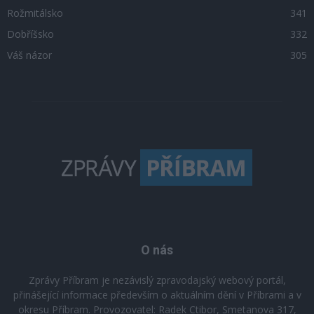
Rožmitálsko
341
Dobříšsko
332
Váš názor
305
O nás
Zprávy Příbram je nezávislý zpravodajský webový portál,
přinášející informace především o aktuálním dění v Příbrami a v
okresu Příbram. Provozovatel: Radek Ctibor, Smetanova 317,