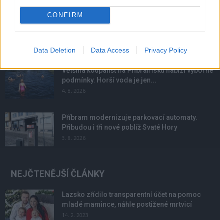
NOVINKY
CONFIRM
Obděnice vzpomínaly na filmovou legendu
6. 8. 2026
Data Deletion
Data Access
Privacy Policy
Většina koupališť na Příbramsku nabízí výborné
podmínky. Horší voda je jen...
4. 8. 2026
Příbram modernizuje parkovací automaty.
Přibudou i tři nové poblíž Svaté Hory
3. 8. 2026
NEJČTENĚJŠÍ ČLÁNKY
Lazsko zřídilo transparentní účet na pomoc
mladé mamince, náhle postižené mrtvicí
14. 2. 2023