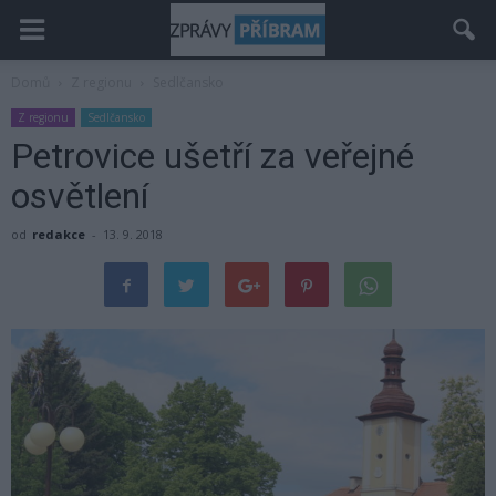
Domů
Z regionu
Sedlčansko
Z regionu
Sedlčansko
Petrovice ušetří za veřejné
osvětlení
od
redakce
-
13. 9. 2018