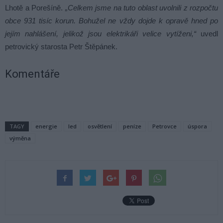
Lhotě a Porešíně.
„Celkem jsme na tuto oblast uvolnili z rozpočtu
obce 931 tisíc korun. Bohužel ne vždy dojde k opravě hned po
jejím nahlášení, jelikož jsou elektrikáři velice vytíženi,“
uvedl
petrovický starosta Petr Štěpánek.
Komentáře
TAGY
energie
led
osvětlení
peníze
Petrovce
úspora
výměna