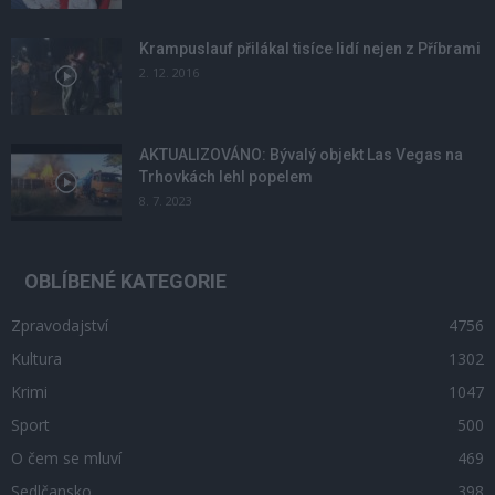
Krampuslauf přilákal tisíce lidí nejen z Příbrami
2. 12. 2016
AKTUALIZOVÁNO: Bývalý objekt Las Vegas na
Trhovkách lehl popelem
8. 7. 2023
OBLÍBENÉ KATEGORIE
Zpravodajství
4756
Kultura
1302
Krimi
1047
Sport
500
O čem se mluví
469
Sedlčansko
398