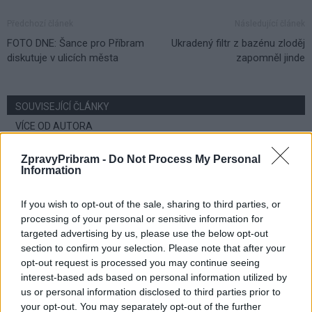
Předchozí článek
Následující článek
FOTO DNE: Šance pro Příbram
Ukradený filtr z bazénu zloděj
diskutuje v ulicích města
zapomněl jinde
SOUVISEJÍCÍ ČLÁNKY
VÍCE OD AUTORA
ZpravyPribram -
Do Not Process My Personal
Obděnice vzpomínaly na filmovou
Information
legendu
Sedlčansko
If you wish to opt-out of the sale, sharing to third parties, or
processing of your personal or sensitive information for
Obděnice oslaví 50 let legendárního filmu
targeted advertising by us, please use the below opt-out
Na samotě u lesa. Dorazí i Zdeněk Svěrák
section to confirm your selection. Please note that after your
a další tvůrci
opt-out request is processed you may continue seeing
Sedlčansko
interest-based ads based on personal information utilized by
us or personal information disclosed to third parties prior to
Den řemesel oživí Skanzen Vysoký
your opt-out. You may separately opt-out of the further