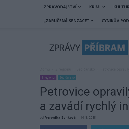
ZPRAVODAJSTVÍ
KRIMI
KULTU
„ZARUČENÁ SENZACE“
CYNIKŮV PO
Zprávy
Příbram
Domů
Z regionu
Sedlčansko
Petrovice opravily
Z regionu
Sedlčansko
Petrovice opravil
a zavádí rychlý i
od
Veronika Bonková
-
14. 8. 2018