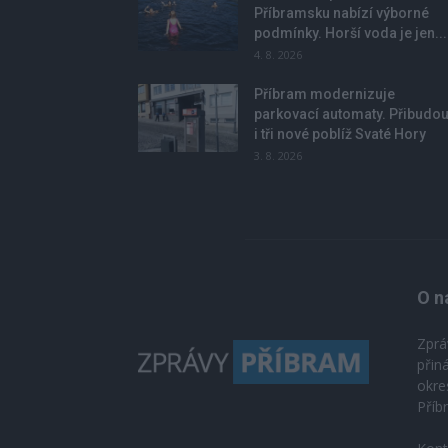
Příbramsku nabízí výborné
podmínky. Horší voda je jen...
4. 8. 2026
Příbram modernizuje
parkovací automaty. Přibudo
i tři nové poblíž Svaté Hory
3. 8. 2026
O n
Zprá
přin
okre
Příb