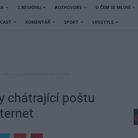
RA
Z REGIONU
ROZHOVORY
O ČEM SE MLUVÍ
DCAST
KOMENTÁŘ
SPORT
LIFESTYLE
 chátrající poštu a zavádí rychlý internet
y chátrající poštu
nternet