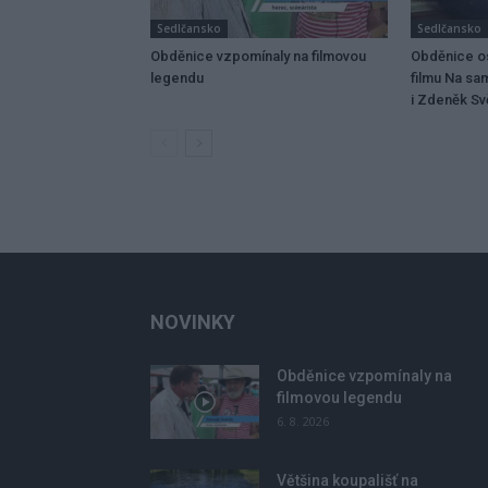
Sedlčansko
Sedlčansko
Obděnice vzpomínaly na filmovou
Obděnice os
legendu
filmu Na sa
i Zdeněk Svě
NOVINKY
Obděnice vzpomínaly na
filmovou legendu
6. 8. 2026
Většina koupališť na