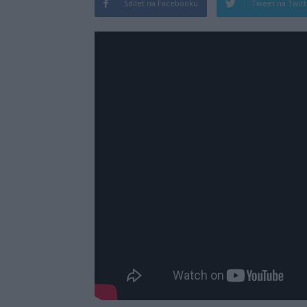
Sdílet na Facebooku
Tweet na Twit