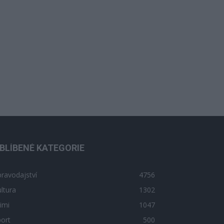
BLÍBENÉ KATEGORIE
ravodajství
4756
ltura
1302
imi
1047
ort
500