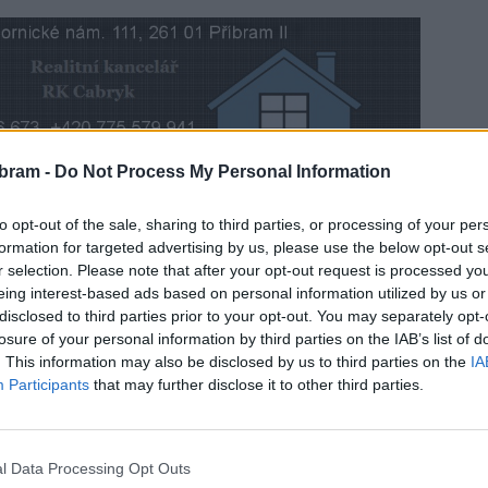
bram -
Do Not Process My Personal Information
a letech opravit bývalou budovu pošty, ve které se
to opt-out of the sale, sharing to third parties, or processing of your per
é době rozvádí po obci a přilehlých osadách rychlý
formation for targeted advertising by us, please use the below opt-out s
.
r selection. Please note that after your opt-out request is processed y
eing interest-based ads based on personal information utilized by us or
disclosed to third parties prior to your opt-out. You may separately opt-
losure of your personal information by third parties on the IAB’s list of
. This information may also be disclosed by us to third parties on the
IA
Participants
that may further disclose it to other third parties.
l Data Processing Opt Outs