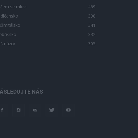
 čem se mluví
469
edlčansko
398
ožmitálsko
341
obříšsko
332
áš názor
305
ÁSLEDUJTE NÁS