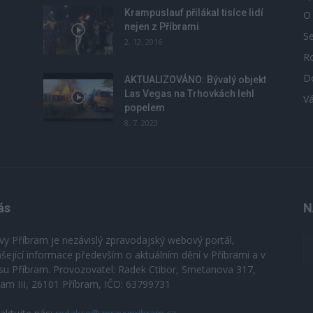
Krampuslauf přilákal tisíce lidí
O
nejen z Příbrami
S
2. 12. 2016
R
D
u
AKTUALIZOVÁNO: Bývalý objekt
Las Vegas na Trhovkách lehl
V
popelem
8. 7. 2023
ás
N
vy Příbram je nezávislý zpravodajský webový portál,
ášející informace především o aktuálním dění v Příbrami a v
su Příbram. Provozovatel: Radek Ctibor, Smetanova 317,
ram III, 26101 Příbram, IČO: 63799731