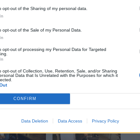
é
náměstí
návrat
oprava
osady
o opt-out of the Sharing of my personal data.
In
o opt-out of the Sale of my Personal Data.
In
to opt-out of processing my Personal Data for Targeted
ing.
Následující článek
In
Petr Větrovský: Lepší parkování i větší podporu
pro seniory a školství
o opt-out of Collection, Use, Retention, Sale, and/or Sharing
ersonal Data that Is Unrelated with the Purposes for which it
lected.
Out
CONFIRM
Data Deletion
Data Access
Privacy Policy