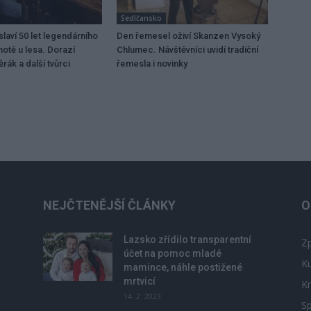
Sedlčansko
laví 50 let legendárního
Den řemesel oživí Skanzen Vysoký
motě u lesa. Dorazí
Chlumec. Návštěvníci uvidí tradiční
rák a další tvůrci
řemesla i novinky
NEJČTENĚJŠÍ ČLÁNKY
O
Lazsko zřídilo transparentní
Zp
účet na pomoc mladé
Ku
mamince, náhle postižené
mrtvicí
Kr
14. 2. 2023
Sp