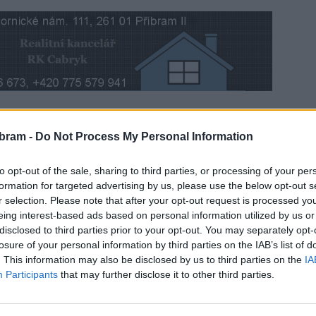
dovat s názory redakce.
bram -
Do Not Process My Personal Information
r Magera zhodnotil technické provedení pěší zóny Cíl
to opt-out of the sale, sharing to third parties, or processing of your per
řil k plánovanému parkovišti Na Flusárně a osvětlení
formation for targeted advertising by us, please use the below opt-out s
r selection. Please note that after your opt-out request is processed y
eing interest-based ads based on personal information utilized by us or
disclosed to third parties prior to your opt-out. You may separately opt-
losure of your personal information by third parties on the IAB’s list of
. This information may also be disclosed by us to third parties on the
IA
Participants
that may further disclose it to other third parties.