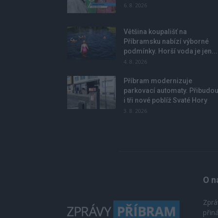
6. 8. 2026
Většina koupališť na
Příbramsku nabízí výborné
podmínky. Horší voda je jen...
4. 8. 2026
Příbram modernizuje
parkovací automaty. Přibudo
i tři nové poblíž Svaté Hory
3. 8. 2026
O n
Zprá
přin