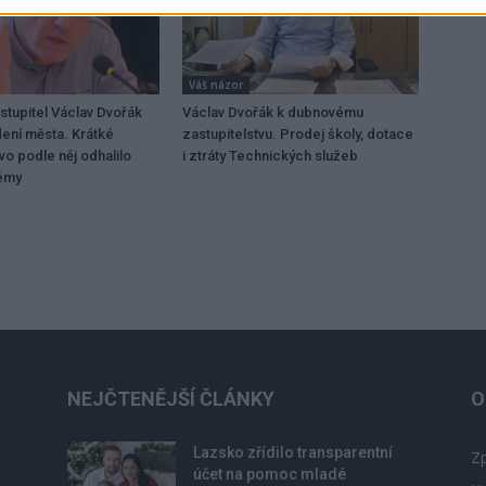
Váš názor
stupitel Václav Dvořák
Václav Dvořák k dubnovému
dení města. Krátké
zastupitelstvu. Prodej školy, dotace
vo podle něj odhalilo
i ztráty Technických služeb
lémy
NEJČTENĚJŠÍ ČLÁNKY
O
Lazsko zřídilo transparentní
Zp
účet na pomoc mladé