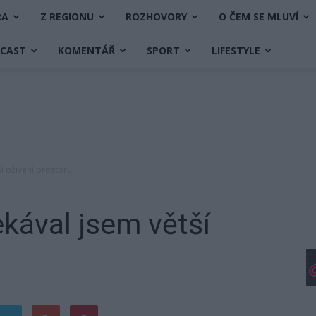
RA
Z REGIONU
ROZHOVORY
O ČEM SE MLUVÍ
DCAST
KOMENTÁŘ
SPORT
LIFESTYLE
í oživení prostoru
kával jsem větší