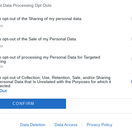
l Data Processing Opt Outs
arkoviště
pěší zóna Cíl
Petr Magera
přechody pro chodce
o opt-out of the Sharing of my personal data.
In
o opt-out of the Sale of my Personal Data.
In
to opt-out of processing my Personal Data for Targeted
ing.
In
Následující článek
Vzpomínky na první okamžiky svého života
o opt-out of Collection, Use, Retention, Sale, and/or Sharing
ch
najdou odložené děti v kufříku
ersonal Data that Is Unrelated with the Purposes for which it
lected.
Out
CONFIRM
Data Deletion
Data Access
Privacy Policy