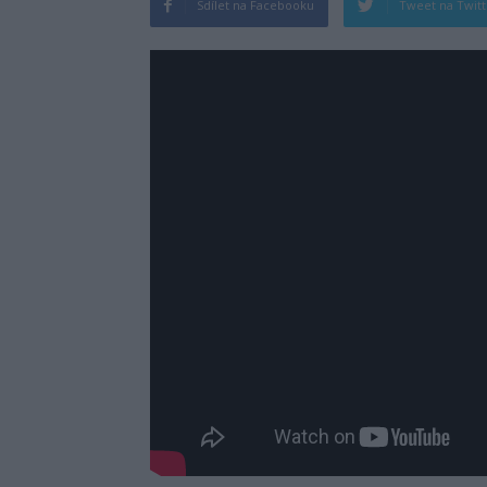
Sdílet na Facebooku
Tweet na Twit