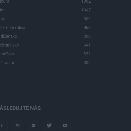
ltura
1302
imi
1047
ort
500
 čem se mluví
469
edlčansko
398
ožmitálsko
341
obříšsko
332
áš názor
305
ÁSLEDUJTE NÁS