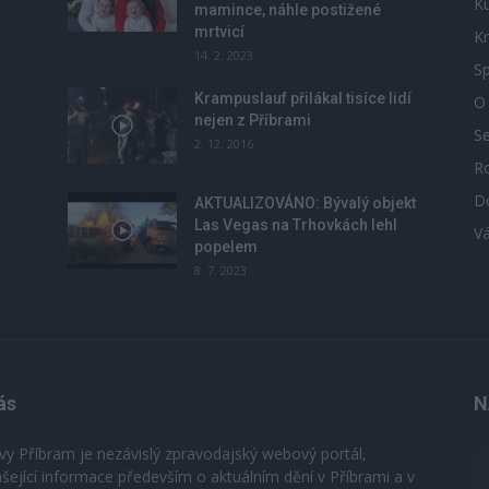
Ku
mamince, náhle postižené
mrtvicí
Kr
14. 2. 2023
Sp
Krampuslauf přilákal tisíce lidí
O
nejen z Příbrami
S
2. 12. 2016
R
D
u
AKTUALIZOVÁNO: Bývalý objekt
Las Vegas na Trhovkách lehl
V
popelem
8. 7. 2023
ás
N
vy Příbram je nezávislý zpravodajský webový portál,
ášející informace především o aktuálním dění v Příbrami a v