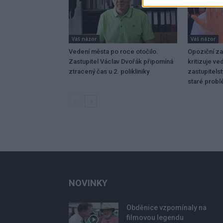
Váš názor
Váš názor
Vedení města po roce otočilo.
Opoziční za
Zastupitel Václav Dvořák připomíná
kritizuje ve
ztracený čas u 2. polikliniky
zastupitelst
staré prob
NOVINKY
Obděnice vzpomínaly na
filmovou legendu