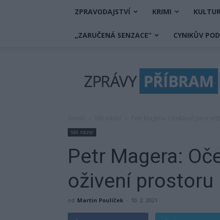
ZPRAVODAJSTVÍ
KRIMI
KULTU
„ZARUČENÁ SENZACE“
CYNIKŮV PO
Zprávy
Příbram
Domů
Váš názor
Petr Magera: Očekával jsem větš
Váš názor
Petr Magera: Oče
oživení prostoru
od
Martin Poulíček
-
10. 2. 2021