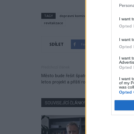
Persona
TAGY
dopravní komise
osvětlení přechodů
p
I want t
revitalizace
Opted 
I want t
SDÍLET
Facebook
Twitter
Opted 
I want 
Advertis
Opted 
Předchozí článek
Město bude řešit špatný stav mostů a lávek,
I want t
letos projekt a příští rok oprava deseti nejhorší
of my P
was col
Opted 
SOUVISEJÍCÍ ČLÁNKY
VÍCE OD AUTORA