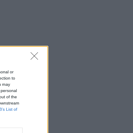
sonal or
ection to
ou may
 personal
out of the
 downstream
B’s List of