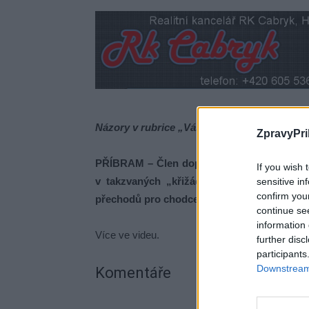
Názory v rubrice „Váš názor“ se nemusí sho
ZpravyPri
PŘÍBRAM – Člen dopravní komise města Pet
If you wish 
v takzvaných „křižácích“ a také se vyjád
sensitive in
confirm you
přechodů pro chodce.
continue se
information 
Více ve videu.
further disc
participants
Downstream 
Komentáře