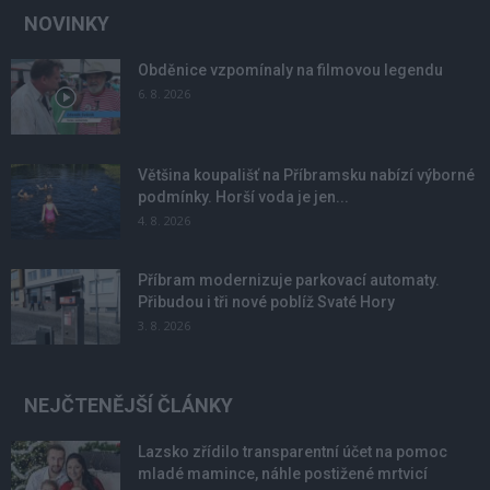
NOVINKY
Obděnice vzpomínaly na filmovou legendu
6. 8. 2026
Většina koupališť na Příbramsku nabízí výborné
podmínky. Horší voda je jen...
4. 8. 2026
Příbram modernizuje parkovací automaty.
Přibudou i tři nové poblíž Svaté Hory
3. 8. 2026
NEJČTENĚJŠÍ ČLÁNKY
Lazsko zřídilo transparentní účet na pomoc
mladé mamince, náhle postižené mrtvicí