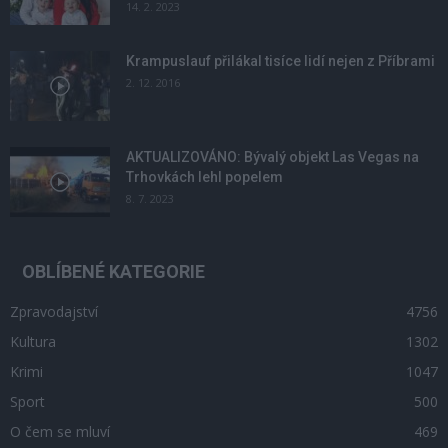
14. 2. 2023
Krampuslauf přilákal tisíce lidí nejen z Příbrami
2. 12. 2016
AKTUALIZOVÁNO: Bývalý objekt Las Vegas na
Trhovkách lehl popelem
8. 7. 2023
OBLÍBENÉ KATEGORIE
Zpravodajství
4756
Kultura
1302
Krimi
1047
Sport
500
O čem se mluví
469