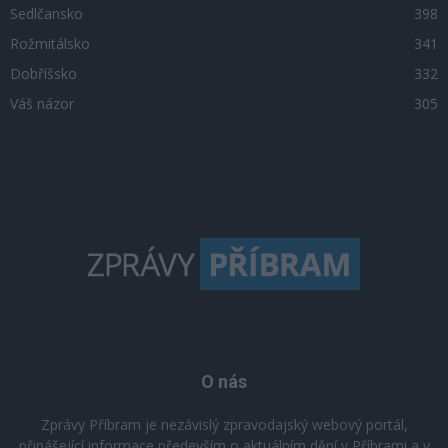
Sedlčansko
398
Rožmitálsko
341
Dobříšsko
332
Váš názor
305
O nás
Zprávy Příbram je nezávislý zpravodajský webový portál,
přinášející informace především o aktuálním dění v Příbrami a v