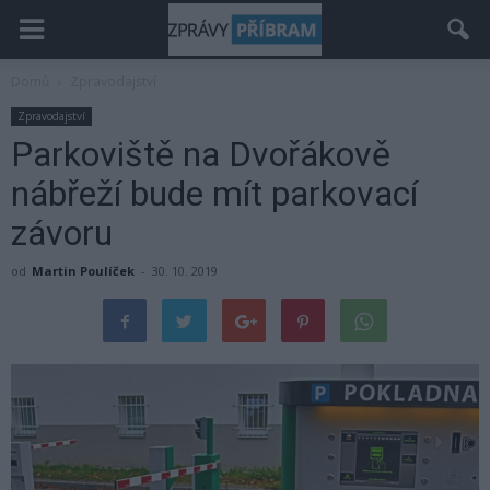
Domů
Zpravodajství
Zpravodajství
Parkoviště na Dvořákově
nábřeží bude mít parkovací
závoru
od
Martin Poulíček
-
30. 10. 2019