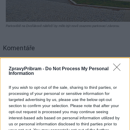
Parkoviště na Dvořákově nábřeží by mělo být nově osazeno parkovací závorou.
Komentáře
ZpravyPribram -
Do Not Process My Personal
Information
TAGY
Dvořákovo nábřeží
Fibichova ulice
parkování
Příbram
uran
závora
změna
If you wish to opt-out of the sale, sharing to third parties, or
processing of your personal or sensitive information for
targeted advertising by us, please use the below opt-out
section to confirm your selection. Please note that after your
opt-out request is processed you may continue seeing
interest-based ads based on personal information utilized by
us or personal information disclosed to third parties prior to