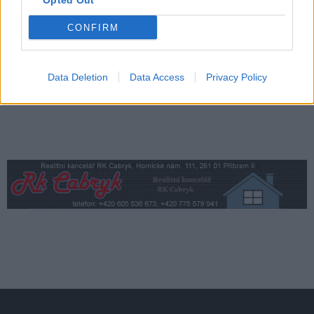
Opted Out
Obce nově získají body i za předcházení
vzniku odpadu
CONFIRM
Zpravodajství
Data Deletion
Data Access
Privacy Policy