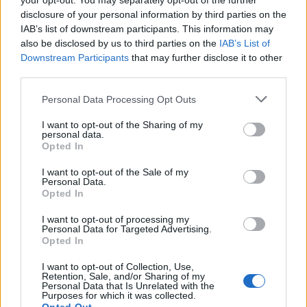
your opt-out. You may separately opt-out of the further
disclosure of your personal information by third parties on the
IAB’s list of downstream participants. This information may
Předchozí článek
Následující článek
also be disclosed by us to third parties on the
IAB’s List of
Foto dne: Lávka na Padák se už
Fotogalerie: Žežické dýňování
Downstream Participants
that may further disclose it to other
rýsuje
third parties.
Personal Data Processing Opt Outs
SOUVISEJÍCÍ ČLÁNKY
I want to opt-out of the Sharing of my
personal data.
VÍCE OD AUTORA
Opted In
Většina koupališť na Příbramsku nabízí
I want to opt-out of the Sale of my
Personal Data.
výborné podmínky. Horší voda je jen na
Opted In
Živohošti
Zpravodajství
I want to opt-out of processing my
Personal Data for Targeted Advertising.
Příbram modernizuje parkovací automaty.
Opted In
Přibudou i tři nové poblíž Svaté Hory
I want to opt-out of Collection, Use,
Zpravodajství
Retention, Sale, and/or Sharing of my
Personal Data that Is Unrelated with the
Purposes for which it was collected.
Středočeský kraj upravil pravidla soutěže.