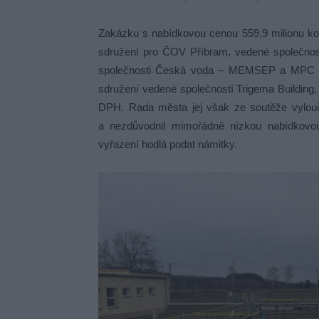
Zakázku s nabídkovou cenou 559,9 milionu k
sdružení pro ČOV Příbram, vedené společno
společnosti Česká voda – MEMSEP a MPC Sy
sdružení vedené společností Trigema Building,
DPH. Rada města jej však ze soutěže vylouč
a nezdůvodnil mimořádně nízkou nabídkovo
vyřazení hodlá podat námitky.