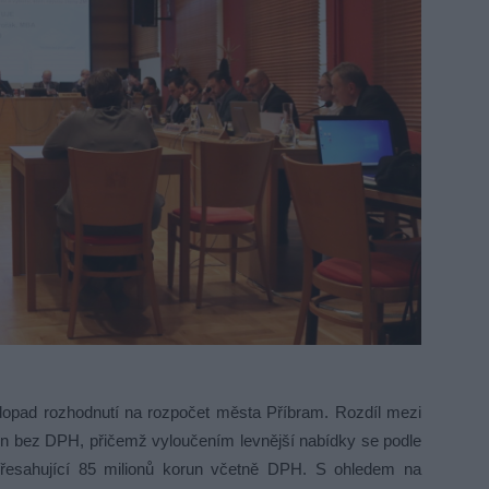
dopad rozhodnutí na rozpočet města Příbram. Rozdíl mezi
un bez DPH, přičemž vyloučením levnější nabídky se podle
přesahující 85 milionů korun včetně DPH. S ohledem na