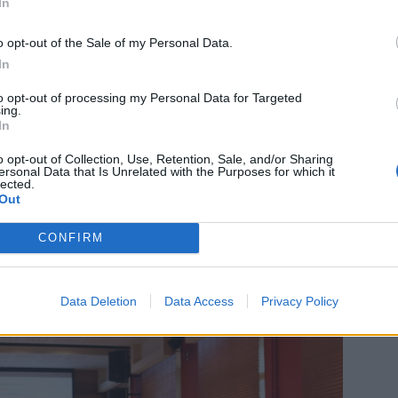
olečnost v něm odmítá závěry zadavatele o údajných
In
istenci mimořádně nízké nabídkové ceny. Podle vyjádření
o opt-out of the Sale of my Personal Data.
s projektovou dokumentací, splňuje všechny technické
In
 odůvodněná. Společnost zároveň deklarovala připravenost
se obrátit na Úřad pro ochranu hospodářské soutěže.
to opt-out of processing my Personal Data for Targeted
ing.
In
při podání pouze dvou nabídek považují za problematické
o opt-out of Collection, Use, Retention, Sale, and/or Sharing
 zejména pokud samotná nižší cena automaticky neznamená
ersonal Data that Is Unrelated with the Purposes for which it
lected.
dy města podle nich navíc není jednoznačně patrné, zda
Out
nedostatečně, nebo vůbec. I z tohoto důvodu považují za
ednán nejvyšším orgánem obce, tedy zastupitelstvem.
CONFIRM
Data Deletion
Data Access
Privacy Policy