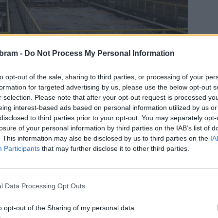
bram -
Do Not Process My Personal Information
to opt-out of the sale, sharing to third parties, or processing of your per
formation for targeted advertising by us, please use the below opt-out s
r selection. Please note that after your opt-out request is processed y
eing interest-based ads based on personal information utilized by us or
disclosed to third parties prior to your opt-out. You may separately opt-
losure of your personal information by third parties on the IAB’s list of
. This information may also be disclosed by us to third parties on the
IA
Participants
that may further disclose it to other third parties.
 se proto obrátila na starostu Jana Konvalinku s žádostí,
jícího se výběru zhotovitele stavby a aby byla záležitost
nejbližším zasedání dne 28. ledna 2026.
l Data Processing Opt Outs
olečnosti Trigema Building, který byl v posledních dnech
o opt-out of the Sharing of my personal data.