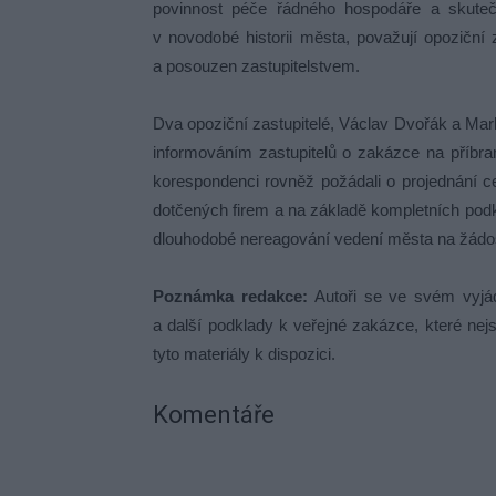
povinnost péče řádného hospodáře a skuteč
v novodobé historii města, považují opoziční
a posouzen zastupitelstvem.
Dva opoziční zastupitelé, Václav Dvořák a Mark
informováním zastupitelů o zakázce na příbra
korespondenci rovněž požádali o projednání cel
dotčených firem a na základě kompletních podk
dlouhodobé nereagování vedení města na žádosti
Poznámka redakce:
Autoři se ve svém vyjád
a další podklady k veřejné zakázce, které ne
tyto materiály k dispozici.
Komentáře