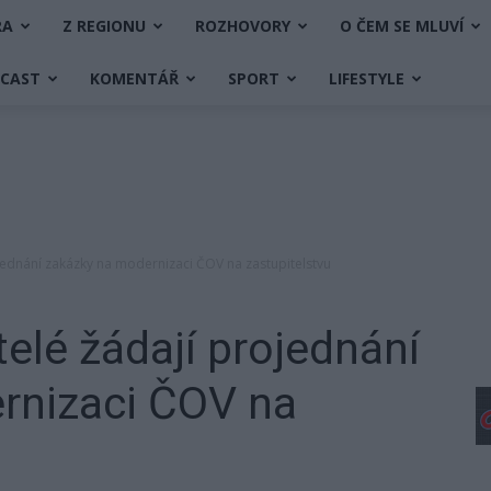
RA
Z REGIONU
ROZHOVORY
O ČEM SE MLUVÍ
DCAST
KOMENTÁŘ
SPORT
LIFESTYLE
jednání zakázky na modernizaci ČOV na zastupitelstvu
telé žádají projednání
rnizaci ČOV na