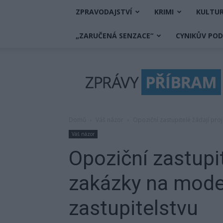
ZPRAVODAJSTVÍ
KRIMI
KULTU
„ZARUČENÁ SENZACE“
CYNIKŮV PO
Zprávy
Příbram
Domů
Váš názor
Opoziční zastupitelé žádají pro
Váš názor
Opoziční zastupi
zakázky na mode
zastupitelstvu