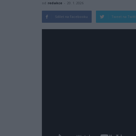
od
redakce
-
20. 1. 2026
Sdílet na Facebooku
Tweet na Twit