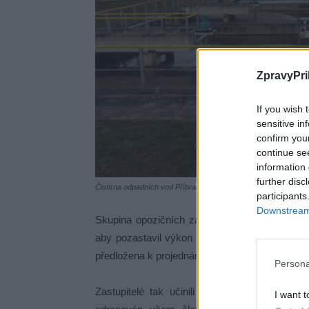
ZpravyPri
If you wish 
sensitive in
confirm you
continue se
information 
further disc
Čistírna odpadních vod Příbram. Foto: Zprávy Příbram
participants
Downstream 
Skupina opozičních zastupitelů města Příbram
aby pozastavil výkon usnesení rady města týka
předložena k projednání zastupitelstvu na jeho 
Persona
Zastupitelé tak učinili v reakci na dopis sp
I want t