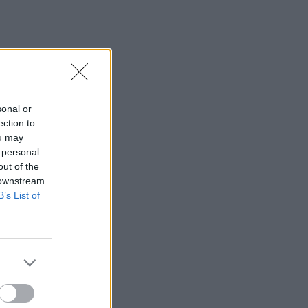
sonal or
ection to
ou may
 personal
out of the
 downstream
B’s List of