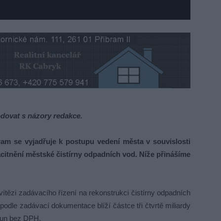
dovat s názory redakce.
ram se vyjadřuje k postupu vedení města v souvislosti
citnění městské čistírny odpadních vod. Níže přinášíme
ítězi zadávacího řízení na rekonstrukci čistírny odpadních
dle zadávací dokumentace blíží částce tři čtvrtě miliardy
run bez DPH.