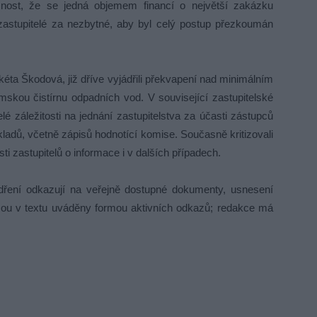
nost, že se jedná objemem financí o největší zakázku
 zastupitelé za nezbytné, aby byl celý postup přezkoumán
éta Škodová, již dříve vyjádřili překvapení nad minimálním
mskou čistírnu odpadních vod. V související zastupitelské
é záležitosti na jednání zastupitelstva za účasti zástupců
ladů, včetně zápisů hodnotící komise. Současně kritizovali
 zastupitelů o informace i v dalších případech.
ření odkazují na veřejně dostupné dokumenty, usnesení
jsou v textu uváděny formou aktivních odkazů; redakce má