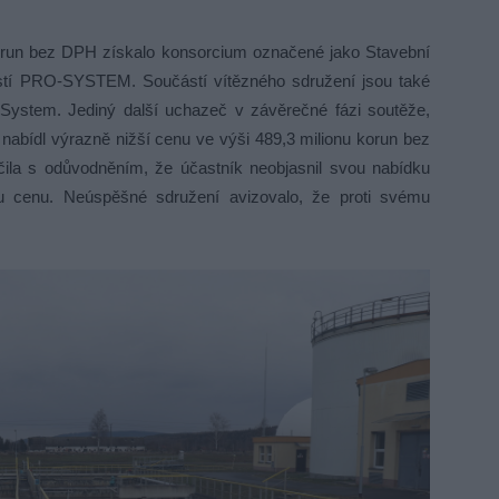
orun bez DPH získalo konsorcium označené jako Stavební
stí PRO-SYSTEM. Součástí vítězného sdružení jsou také
stem. Jediný další uchazeč v závěrečné fázi soutěže,
 nabídl výrazně nižší cenu ve výši 489,3 milionu korun bez
ila s odůvodněním, že účastník neobjasnil svou nabídku
u cenu. Neúspěšné sdružení avizovalo, že proti svému