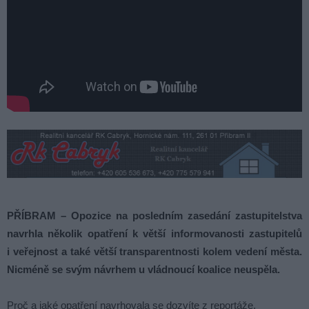
PŘÍBRAM – Opozice na posledním zasedání zastupitelstva
navrhla několik opatření k větší informovanosti zastupitelů
i veřejnost a také větší transparentnosti kolem vedení města.
Nicméně se svým návrhem u vládnoucí koalice neuspěla.
Proč a jaké opatření navrhovala se dozvíte z reportáže.