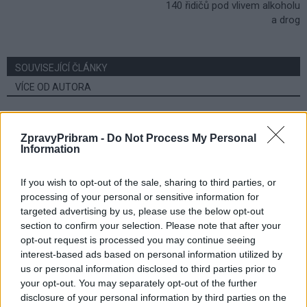
140 řidičů pod vlivem alkoholu
a drog
SOUVISEJÍCÍ ČLÁNKY
VÍCE OD AUTORA
Většina koupališť na Příbramsku nabízí
výborné podmínky. Horší voda je jen na
ZpravyPribram -
Do Not Process My Personal
Information
Živohošti
Zpravodajství
If you wish to opt-out of the sale, sharing to third parties, or
Příbram modernizuje parkovací automaty.
processing of your personal or sensitive information for
Přibudou i tři nové poblíž Svaté Hory
targeted advertising by us, please use the below opt-out
Zpravodajství
section to confirm your selection. Please note that after your
opt-out request is processed you may continue seeing
Středočeský kraj upravil pravidla soutěže.
interest-based ads based on personal information utilized by
us or personal information disclosed to third parties prior to
Obce nově získají body i za předcházení
your opt-out. You may separately opt-out of the further
vzniku odpadu
Zpravodajství
disclosure of your personal information by third parties on the