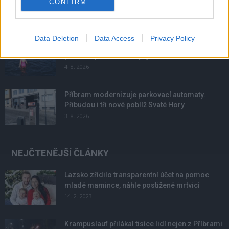
CONFIRM
6. 8. 2026
Data Deletion
Data Access
Privacy Policy
Většina koupališť na Příbramsku nabízí výborné
podmínky. Horší voda je jen...
4. 8. 2026
Příbram modernizuje parkovací automaty.
Přibudou i tři nové poblíž Svaté Hory
3. 8. 2026
NEJČTENĚJŠÍ ČLÁNKY
Lazsko zřídilo transparentní účet na pomoc
mladé mamince, náhle postižené mrtvicí
14. 2. 2023
Krampuslauf přilákal tisíce lidí nejen z Příbrami