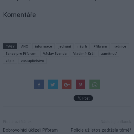
Komentáře
TAGY
ANO
informace
jednání
návrh
Příbram
radnice
Šance pro Příbram
Václav Švenda
Vladimír Král
zamítnutí
zápis
zastupitelstvo
Předchozí článek
Následující článek
Dobrovolníci úklizeli Příbram
Policie už letos zadržela téměř