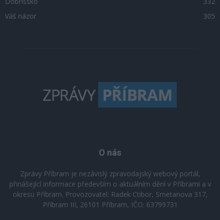
Dobříšsko
332
Váš názor
305
O nás
Zprávy Příbram je nezávislý zpravodajský webový portál,
přinášející informace především o aktuálním dění v Příbrami a v
okresu Příbram. Provozovatel: Radek Ctibor, Smetanova 317,
Příbram III, 26101 Příbram, IČO: 63799731