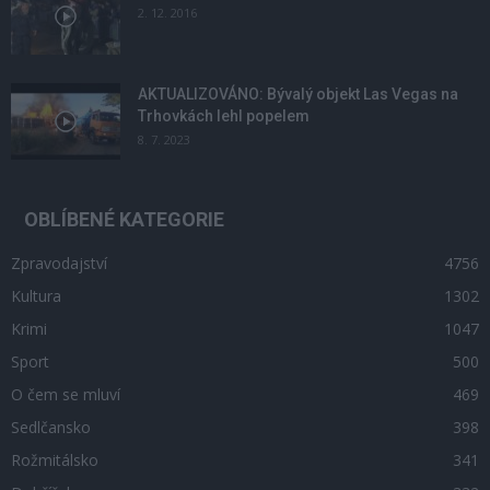
2. 12. 2016
AKTUALIZOVÁNO: Bývalý objekt Las Vegas na
Trhovkách lehl popelem
8. 7. 2023
OBLÍBENÉ KATEGORIE
Zpravodajství
4756
Kultura
1302
Krimi
1047
Sport
500
O čem se mluví
469
Sedlčansko
398
Rožmitálsko
341