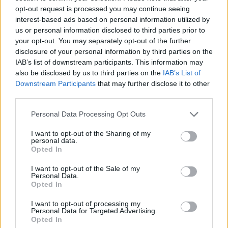
Krimi
opt-out request is processed you may continue seeing
interest-based ads based on personal information utilized by
Každý sedmý řidič měl problém. Policie
us or personal information disclosed to third parties prior to
při víkendové akci na Příbramsku odhalila
your opt-out. You may separately opt-out of the further
disclosure of your personal information by third parties on the
30 přestupků
Krimi
IAB’s list of downstream participants. This information may
also be disclosed by us to third parties on the
IAB’s List of
Čtvrtina řidičů při kontrole na Příbramsku
Downstream Participants
that may further disclose it to other
neobstála. Policie o prázdninách zpřísní
third parties.
dohled na silnicích
Krimi
Personal Data Processing Opt Outs
I want to opt-out of the Sharing of my
personal data.
Opted In
I want to opt-out of the Sale of my
Personal Data.
Opted In
I want to opt-out of processing my
Personal Data for Targeted Advertising.
Opted In