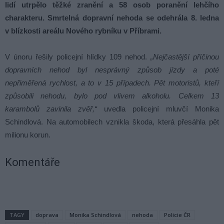
lidí utrpělo těžké zranění a 58 osob poranění lehčího
charakteru. Smrtelná dopravní nehoda se odehrála 8. ledna
v blízkosti areálu Nového rybníku v Příbrami.
V únoru řešily policejní hlídky 109 nehod.
„Nejčastější příčinou
dopravních nehod byl nesprávný způsob jízdy a poté
nepřiměřená rychlost, a to v 15 případech. Pět motoristů, kteří
způsobili nehodu, bylo pod vlivem alkoholu. Celkem 13
karambolů zavinila zvěř,“
uvedla policejní mluvčí Monika
Schindlová. Na automobilech vznikla škoda, která přesáhla pět
milionu korun.
Komentáře
TAGY
doprava
Monika Schindlová
nehoda
Policie ČR