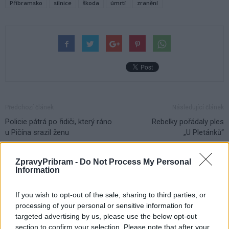
Příbramsko
silnice
škoda
úmrtí
zranění
Předchozí článek
Následující článek
Policie pátrá po řidiči, který ráno
Rebelky pořádaly ples
u Pičína srazil ženu
„U Pletánků“
ZpravyPribram -
Do Not Process My Personal
SOUVISEJÍCÍ ČLÁNKY
Information
VÍCE OD AUTORA
If you wish to opt-out of the sale, sharing to third parties, or
processing of your personal or sensitive information for
Vykradených aut na Příbramsku přibylo.
targeted advertising by us, please use the below opt-out
Policie připomíná: Auto není trezor
section to confirm your selection. Please note that after your