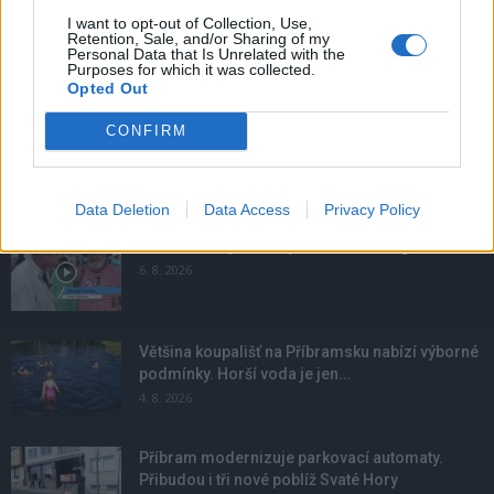
I want to opt-out of Collection, Use,
Retention, Sale, and/or Sharing of my
Personal Data that Is Unrelated with the
Purposes for which it was collected.
Opted Out
CONFIRM
NOVINKY
Data Deletion
Data Access
Privacy Policy
Obděnice vzpomínaly na filmovou legendu
6. 8. 2026
Většina koupališť na Příbramsku nabízí výborné
podmínky. Horší voda je jen...
4. 8. 2026
Příbram modernizuje parkovací automaty.
Přibudou i tři nové poblíž Svaté Hory