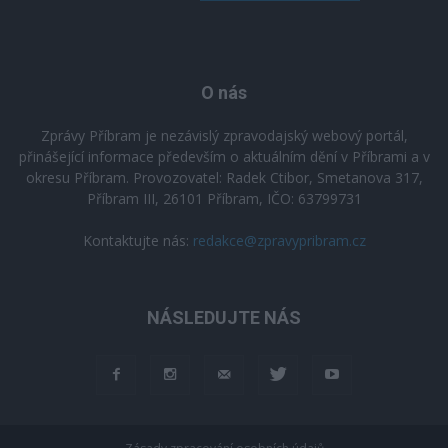
O nás
Zprávy Příbram je nezávislý zpravodajský webový portál,
přinášející informace především o aktuálním dění v Příbrami a v
okresu Příbram. Provozovatel: Radek Ctibor, Smetanova 317,
Příbram III, 26101 Příbram, IČO: 63799731
Kontaktujte nás:
redakce@zpravypribram.cz
NÁSLEDUJTE NÁS