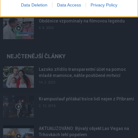
10. 8. 2026
Data Deletion
Data Access
Privacy Policy
Obděnice vzpomínaly na filmovou legendu
6. 8. 2026
NEJČTENĚJŠÍ ČLÁNKY
Lazsko zřídilo transparentní účet na pomoc
mladé mamince, náhle postižené mrtvicí
14. 2. 2023
Krampuslauf přilákal tisíce lidí nejen z Příbrami
2. 12. 2016
AKTUALIZOVÁNO: Bývalý objekt Las Vegas na
Trhovkách lehl popelem