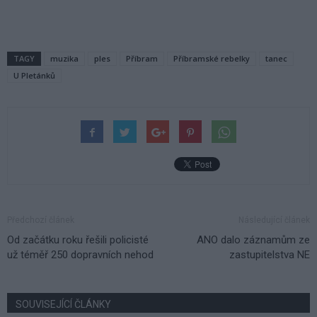
TAGY
muzika
ples
Příbram
Příbramské rebelky
tanec
U Pletánků
Předchozí článek
Následující článek
Od začátku roku řešili policisté
ANO dalo záznamům ze
už téměř 250 dopravních nehod
zastupitelstva NE
SOUVISEJÍCÍ ČLÁNKY