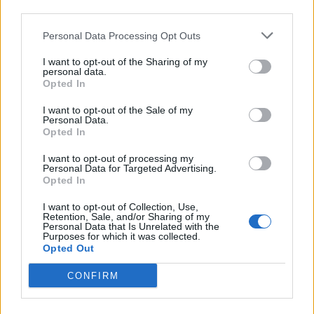
third parties.
Personal Data Processing Opt Outs
I want to opt-out of the Sharing of my
personal data.
Opted In
I want to opt-out of the Sale of my
Personal Data.
Opted In
I want to opt-out of processing my
Personal Data for Targeted Advertising.
Opted In
NOVINKY
I want to opt-out of Collection, Use,
Retention, Sale, and/or Sharing of my
Personal Data that Is Unrelated with the
Hygienici kontrolují dětské tábory. Více než
Purposes for which it was collected.
polovina odebraných vzorků vody nevyhověla
Opted Out
10. 8. 2026
CONFIRM
Svatá Hora rozšířila počet bohoslužeb.
Připomíná také ničivý požár z roku 1978