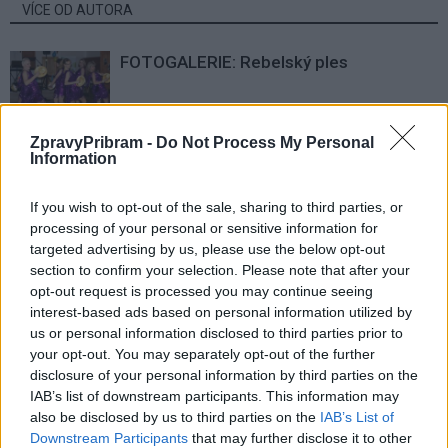
VÍCE OD AUTORA
FOTOGALERIE: Rebelský ples
Kultura
ZpravyPribram -
Do Not Process My Personal
Letošní Šibřinky se nesly ve znamení 100
Information
let republiky
Plesové
If you wish to opt-out of the sale, sharing to third parties, or
zpravodajství
processing of your personal or sensitive information for
targeted advertising by us, please use the below opt-out
Hasičský ples v Rožmitále
section to confirm your selection. Please note that after your
opt-out request is processed you may continue seeing
Plesové
zpravodajství
interest-based ads based on personal information utilized by
us or personal information disclosed to third parties prior to
your opt-out. You may separately opt-out of the further
disclosure of your personal information by third parties on the
IAB’s list of downstream participants. This information may
also be disclosed by us to third parties on the
IAB’s List of
Downstream Participants
that may further disclose it to other