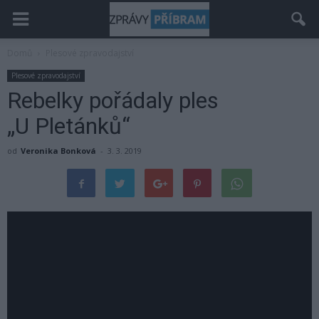
Domů
Plesové zpravodajství
Plesové zpravodajství
Rebelky pořádaly ples
„U Pletánků“
od
Veronika Bonková
-
3. 3. 2019