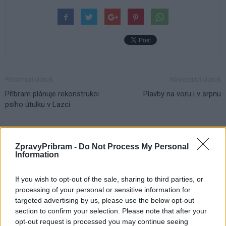
Předchozí článek
Následující článek
Příbram plánuje rekonstrukci
Plavby na voru i v srpnu
psího útulku v Lazci
SOUVISEJÍCÍ ČLÁNKY
ZpravyPribram -
Do Not Process My Personal
VÍCE OD AUTORA
Information
If you wish to opt-out of the sale, sharing to third parties, or
Vykradených aut na Příbramsku přibylo.
processing of your personal or sensitive information for
Policie připomíná: Auto není trezor
targeted advertising by us, please use the below opt-out
Krimi
section to confirm your selection. Please note that after your
opt-out request is processed you may continue seeing