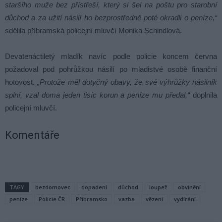
staršího muže bez přístřeší, který si šel na poštu pro starobní
důchod a za užití násilí ho bezprostředně poté okradli o peníze,“
sdělila příbramská policejní mluvčí Monika Schindlová.
Devatenáctiletý mladík navíc podle policie koncem června
požadoval pod pohrůžkou násilí po mladistvé osobě finanční
hotovost.
„Protože měl dotyčný obavy, že své výhrůžky násilník
splní, vzal doma jeden tisíc korun a peníze mu předal,“
doplnila
policejní mluvčí.
Komentáře
TAGY
bezdomovec
dopadení
důchod
loupež
obvinění
peníze
Policie ČR
Příbramsko
vazba
vězení
vydírání