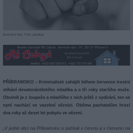
Ilustrační foto. Foto: pixabay
PŘÍBRAMSKO – Kriminalisté zahájili během července trestní
stíhání devatenáctiletého mladíka a o tři roky staršího muže.
Obvinili je z loupeže a mladšího z nich ještě z vydírání, ten se
nyní nachází ve vazební věznici. Oběma pachatelům hrozí
dva roky až deset let pobytu ve vězení.
„V jedné obci na Příbramsku si počkali v červnu a v červenci na