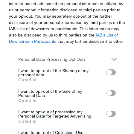
Každý sedmý řidič měl problém. Policie
interest-based ads based on personal information utilized by
při víkendové akci na Příbramsku odhalila
us or personal information disclosed to third parties prior to
30 přestupků
your opt-out. You may separately opt-out of the further
Krimi
disclosure of your personal information by third parties on the
IAB’s list of downstream participants. This information may
Čtvrtina řidičů při kontrole na Příbramsku
also be disclosed by us to third parties on the
IAB’s List of
neobstála. Policie o prázdninách zpřísní
Downstream Participants
that may further disclose it to other
dohled na silnicích
Krimi
third parties.
Personal Data Processing Opt Outs
I want to opt-out of the Sharing of my
personal data.
Opted In
I want to opt-out of the Sale of my
Personal Data.
Opted In
I want to opt-out of processing my
Personal Data for Targeted Advertising.
Opted In
I want to opt-out of Collection, Use,