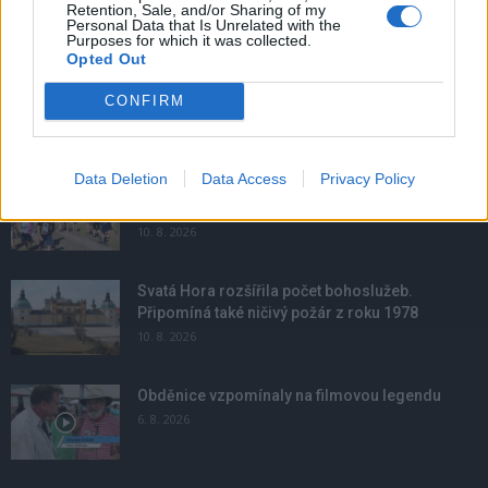
Retention, Sale, and/or Sharing of my
Personal Data that Is Unrelated with the
Purposes for which it was collected.
Opted Out
CONFIRM
NOVINKY
Data Deletion
Data Access
Privacy Policy
Hygienici kontrolují dětské tábory. Více než
polovina odebraných vzorků vody nevyhověla
10. 8. 2026
Svatá Hora rozšířila počet bohoslužeb.
Připomíná také ničivý požár z roku 1978
10. 8. 2026
Obděnice vzpomínaly na filmovou legendu
6. 8. 2026