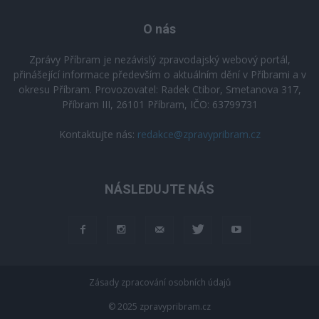
O nás
Zprávy Příbram je nezávislý zpravodajský webový portál,
přinášející informace především o aktuálním dění v Příbrami a v
okresu Příbram. Provozovatel: Radek Ctibor, Smetanova 317,
Příbram III, 26101 Příbram, IČO: 63799731
Kontaktujte nás:
redakce@zpravypribram.cz
NÁSLEDUJTE NÁS
Zásady zpracování osobních údajů
© 2025 zpravypribram.cz