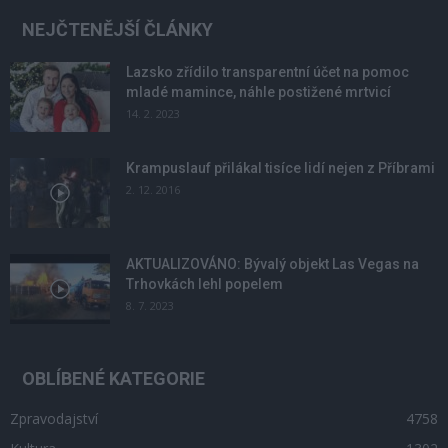
NEJČTENĚJŠÍ ČLÁNKY
Lazsko zřídilo transparentní účet na pomoc
mladé mamince, náhle postižené mrtvicí
14. 2. 2023
Krampuslauf přilákal tisíce lidí nejen z Příbrami
2. 12. 2016
AKTUALIZOVÁNO: Bývalý objekt Las Vegas na
Trhovkách lehl popelem
8. 7. 2023
OBLÍBENÉ KATEGORIE
Zpravodajství
4758