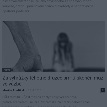
osmadvacetiletého muže jako obviněného ze spáchání zločinu
loupeže, přečinu porušování domovní svobody a neoprávněné
opatření, padělání...
Krimi
Za výhrůžky těhotné družce smrtí skončil muž
ve vazbě
Martin Poulíček
-
29. 4. 2020
0
PŘÍBRAMSKO - Šest měsíců až čtyři roky vězení hrozí
pětadvacetiletému muži z Příbramska za přečin nebezpečné
vyhrožování a vydírání. V útocích ho nezastavilo ani...