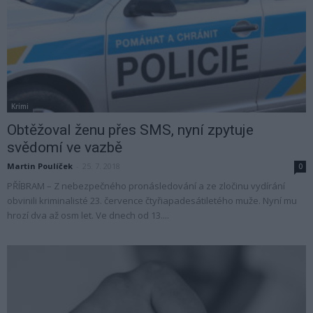
Krimi
Obtěžoval ženu přes SMS, nyní zpytuje
svědomí ve vazbě
Martin Poulíček
-
25. 7. 2018
0
PŘÍBRAM – Z nebezpečného pronásledování a ze zločinu vydírání
obvinili kriminalisté 23. července čtyřiapadesátiletého muže. Nyní mu
hrozí dva až osm let. Ve dnech od 13....