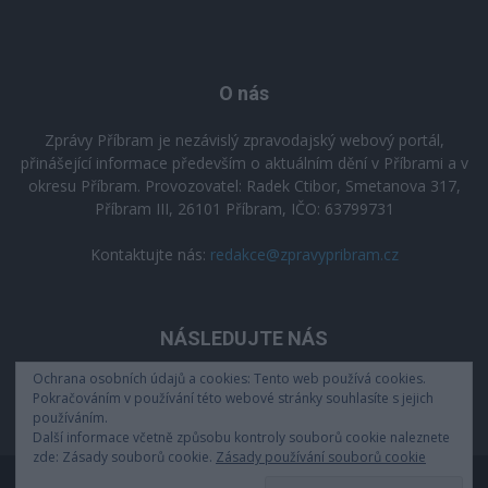
O nás
Zprávy Příbram je nezávislý zpravodajský webový portál,
přinášející informace především o aktuálním dění v Příbrami a v
okresu Příbram. Provozovatel: Radek Ctibor, Smetanova 317,
Příbram III, 26101 Příbram, IČO: 63799731
Kontaktujte nás:
redakce@zpravypribram.cz
NÁSLEDUJTE NÁS
Ochrana osobních údajů a cookies: Tento web používá cookies.
Pokračováním v používání této webové stránky souhlasíte s jejich
používáním.
Další informace včetně způsobu kontroly souborů cookie naleznete
zde: Zásady souborů cookie.
Zásady používání souborů cookie
Zásady zpracování osobních údajů