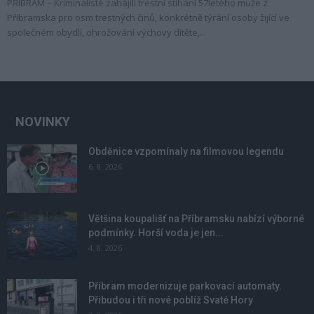
PŘÍBRAM – Kriminalisté zahájili trestní stíhání 57letého muže z
Příbramska pro osm trestných činů, konkrétně týrání osoby žijící ve
společném obydlí, ohrožování výchovy dítěte,...
NOVINKY
Obděnice vzpomínaly na filmovou legendu
6. 8. 2026
Většina koupališť na Příbramsku nabízí výborné
podmínky. Horší voda je jen...
4. 8. 2026
Příbram modernizuje parkovací automaty.
Přibudou i tři nové poblíž Svaté Hory