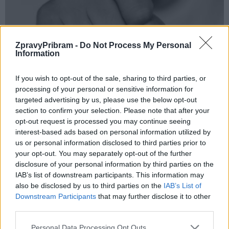
ZpravyPribram -
Do Not Process My Personal
Information
Krimi
Obrali bezdomovce i mladistvého
If you wish to opt-out of the sale, sharing to third parties, or
Martin Poulíček
-
24. 7. 2018
0
processing of your personal or sensitive information for
PŘÍBRAMSKO - Kriminalisté zahájili během července trestní stíhání
targeted advertising by us, please use the below opt-out
devatenáctiletého mladíka a o tři roky staršího muže. Obvinili je
section to confirm your selection. Please note that after your
z loupeže a mladšího z nich ještě z vydírání,...
opt-out request is processed you may continue seeing
interest-based ads based on personal information utilized by
us or personal information disclosed to third parties prior to
your opt-out. You may separately opt-out of the further
disclosure of your personal information by third parties on the
IAB’s list of downstream participants. This information may
also be disclosed by us to third parties on the
IAB’s List of
Downstream Participants
that may further disclose it to other
third parties.
Personal Data Processing Opt Outs