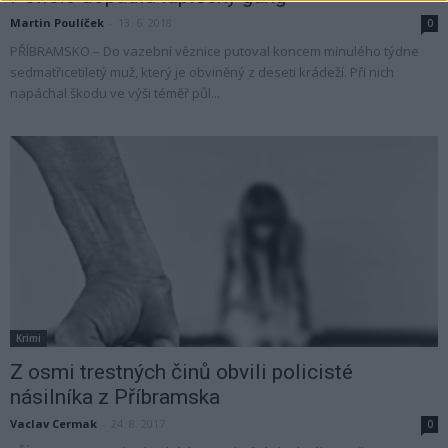
Martin Poulíček
-
13. 6. 2018
0
PŘÍBRAMSKO – Do vazební věznice putoval koncem minulého týdne
sedmatřicetiletý muž, který je obviněný z deseti krádeží. Při nich
napáchal škodu ve výši téměř půl...
Krimi
Z osmi trestných činů obvili policisté
násilníka z Příbramska
Vaclav Cermak
-
24. 8. 2017
0