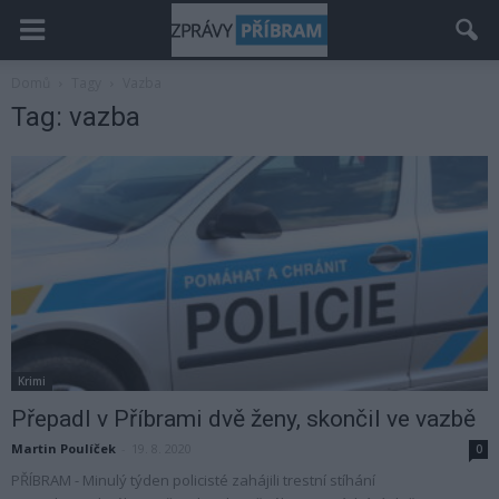
Domů
Tagy
Vazba
Tag: vazba
Krimi
Přepadl v Příbrami dvě ženy, skončil ve vazbě
Martin Poulíček
-
19. 8. 2020
0
PŘÍBRAM - Minulý týden policisté zahájili trestní stíhání