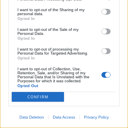
I want to opt-out of the Sharing of my
Krimi
personal data.
Po rvačce zpytuje svědomí ve vazbě
Opted In
Martin Poulíček
-
29. 6. 2018
0
I want to opt-out of the Sale of my
Personal Data.
PŘÍBRAM – Začátkem tohoto týdne obvinili příbramští kriminalisté
Opted In
jednadvacetiletého mladíka ze zločinu ublížení na zdraví v souběhu
s přečinem výtržnictví, za což mu hrozí dva roky...
I want to opt-out of processing my
Personal Data for Targeted Advertising.
Opted In
I want to opt-out of Collection, Use,
Retention, Sale, and/or Sharing of my
Personal Data that Is Unrelated with the
Purposes for which it was collected.
Opted Out
CONFIRM
Data Deletion
Data Access
Privacy Policy
Dobříšsko
Policie dopadla lupičský gang