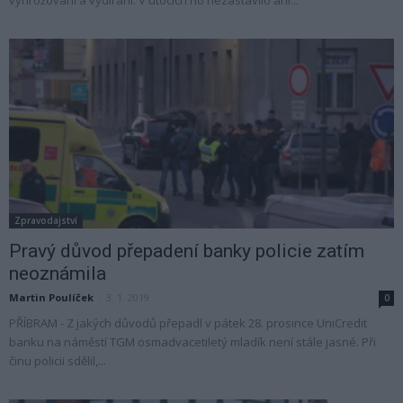
Zpravodajství
Pravý důvod přepadení banky policie zatím
neoznámila
Martin Poulíček
-
3. 1. 2019
0
PŘÍBRAM - Z jakých důvodů přepadl v pátek 28. prosince UniCredit
banku na náměstí TGM osmadvacetiletý mladík není stále jasné. Při
činu policii sdělil,...