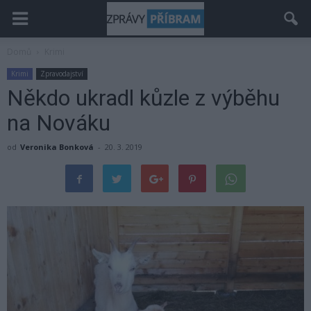
Domů
Krimi
Krimi
Zpravodajství
Někdo ukradl kůzle z výběhu
na Nováku
od
Veronika Bonková
-
20. 3. 2019