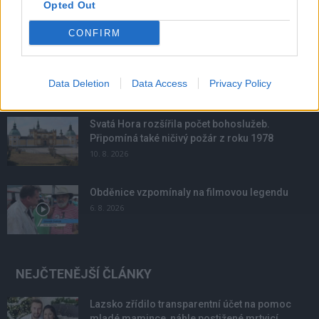
Opted Out
NOVINKY
CONFIRM
Hygienici kontrolují dětské tábory. Více než
polovina odebraných vzorků vody nevyhověla
Data Deletion
Data Access
Privacy Policy
10. 8. 2026
Svatá Hora rozšířila počet bohoslužeb.
Připomíná také ničivý požár z roku 1978
10. 8. 2026
Obděnice vzpomínaly na filmovou legendu
6. 8. 2026
NEJČTENĚJŠÍ ČLÁNKY
Lazsko zřídilo transparentní účet na pomoc
mladé mamince, náhle postižené mrtvicí