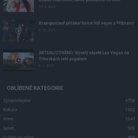
14. 2. 2023
Krampuslauf přilákal tisíce lidí nejen z Příbrami
2. 12. 2016
AKTUALIZOVÁNO: Bývalý objekt Las Vegas na
Trhovkách lehl popelem
8. 7. 2023
OBLÍBENÉ KATEGORIE
Zpravodajství
4758
Kultura
1302
Krimi
1047
Sport
500
O čem se mluví
469