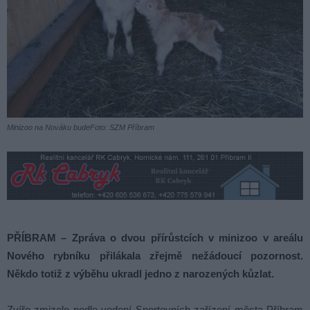
Minizoo na Nováku budeFoto: SZM Příbram
PŘÍBRAM – Zpráva o dvou přírůstcích v minizoo v areálu
Nového rybníku přilákala zřejmě nežádoucí pozornost.
Někdo totiž z výběhu ukradl jedno z narozených kůzlat.
Zvíře zmizelo podle vedení Sportovních zařízení města Příbram