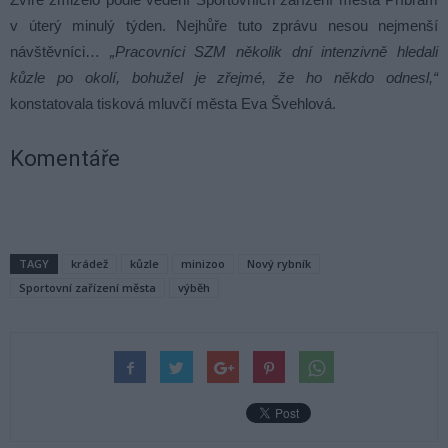
v úterý minulý týden. Nejhůře tuto zprávu nesou nejmenší
návštěvníci…
„Pracovníci SZM několik dní intenzivně hledali
kůzle po okolí, bohužel je zřejmé, že ho někdo odnesl,“
konstatovala tisková mluvčí města Eva Švehlová.
Komentáře
TAGY
krádež
kůzle
minizoo
Nový rybník
Sportovní zařízení města
výběh