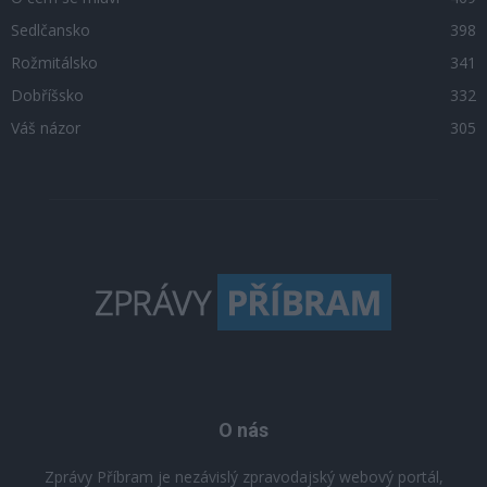
Sedlčansko
398
Rožmitálsko
341
Dobříšsko
332
Váš názor
305
O nás
Zprávy Příbram je nezávislý zpravodajský webový portál,