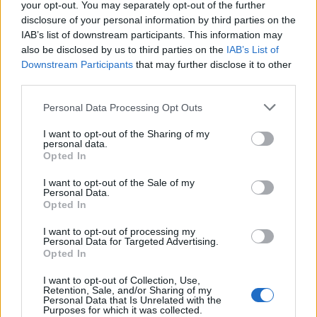
Většina koupališť na Příbramsku nabízí
your opt-out. You may separately opt-out of the further
disclosure of your personal information by third parties on the
výborné podmínky. Horší voda je jen na
IAB’s list of downstream participants. This information may
Živohošti
Zpravodajství
also be disclosed by us to third parties on the
IAB’s List of
Downstream Participants
that may further disclose it to other
third parties.
Personal Data Processing Opt Outs
I want to opt-out of the Sharing of my
personal data.
Opted In
I want to opt-out of the Sale of my
Personal Data.
Opted In
I want to opt-out of processing my
Personal Data for Targeted Advertising.
Opted In
I want to opt-out of Collection, Use,
Retention, Sale, and/or Sharing of my
Personal Data that Is Unrelated with the
Purposes for which it was collected.