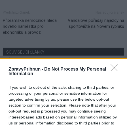
Předchozí článek
Následující článek
Příbramská nemocnice hledá
Vandalové pořádají nájezdy na
nového náměstka pro
sportoviště na Novém rybníku
ekonomiku a provoz
SOUVISEJÍCÍ ČLÁNKY
VÍCE OD AUTORA
ZpravyPribram -
Do Not Process My Personal
Information
Hygienici kontrolují dětské tábory. Více
než polovina odebraných vzorků vody
If you wish to opt-out of the sale, sharing to third parties, or
nevyhověla
Zpravodajství
processing of your personal or sensitive information for
targeted advertising by us, please use the below opt-out
Svatá Hora rozšířila počet bohoslužeb.
section to confirm your selection. Please note that after your
Připomíná také ničivý požár z roku 1978
opt-out request is processed you may continue seeing
Zpravodajství
interest-based ads based on personal information utilized by
us or personal information disclosed to third parties prior to