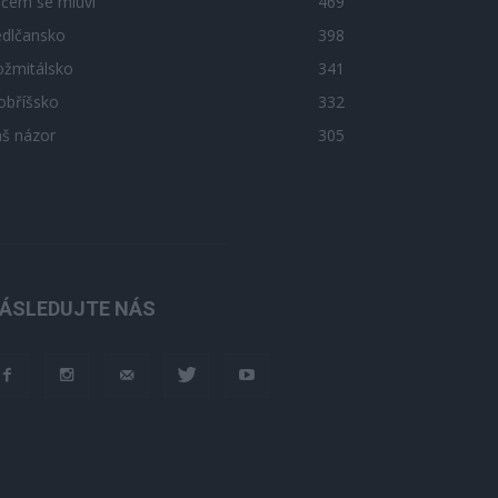
 čem se mluví
469
edlčansko
398
ožmitálsko
341
obříšsko
332
áš názor
305
ÁSLEDUJTE NÁS