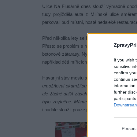
Ulice Na Flusárně dnes slouží výhradně chod
tudy projížděla auta z Milínské ulice směr
parkovali buď místní, hosté nedaleké restaurace
Před několika lety se lokalita proměnila v park 
ZpravyPri
Přesto se problém s mostem zhoršoval – díra 
betonové zátarasy. Nyní přibyl i betonový kry
If you wish 
například dětí mířících do parku.
sensitive in
confirm you
Havarijní stav mostu si uvědomuje i vedení mě
continue se
information 
umožňoval okamžitou opravu. Otvor jsme proviz
further disc
ale žádné další zásahy nechystáme. Most nem
participants
bylo zbytečné. Máme důležitější projekty,“
uve
Downstream 
i nadále sloužit pouze pěším.
Persona