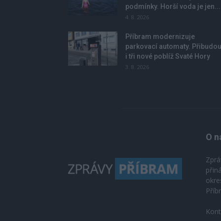
podmínky. Horší voda je jen...
4. 8. 2026
Příbram modernizuje
parkovací automaty. Přibudo
i tři nové poblíž Svaté Hory
3. 8. 2026
O n
Zprá
přin
okre
Příb
Kont