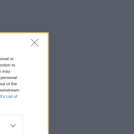
sonal or
ection to
ou may
 personal
out of the
 downstream
B’s List of