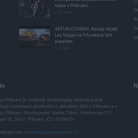
O
nejen z Příbrami
S
2. 12. 2016
R
D
u
AKTUALIZOVÁNO: Bývalý objekt
Las Vegas na Trhovkách lehl
V
popelem
8. 7. 2023
ás
N
vy Příbram je nezávislý zpravodajský webový portál,
ášející informace především o aktuálním dění v Příbrami a v
su Příbram. Provozovatel: Radek Ctibor, Smetanova 317,
ram III, 26101 Příbram, IČO: 63799731
aktujte nás:
redakce@zpravypribram.cz