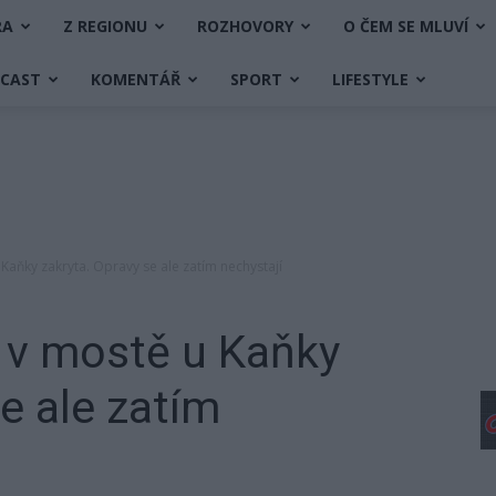
RA
Z REGIONU
ROZHOVORY
O ČEM SE MLUVÍ
DCAST
KOMENTÁŘ
SPORT
LIFESTYLE
aňky zakryta. Opravy se ale zatím nechystají
 v mostě u Kaňky
e ale zatím