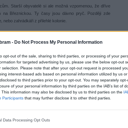
cům. Starší obyvatelé si ale možná vzpomenou, že dříve
em na Březnickou. Ty časy jsou dávno pryč. Později zde
, nebo zahrádkáři z přilehlé kolonie.
Valle di Ledro a parkování v této části ulice bylo zakázáno.
bram -
Do Not Process My Personal Information
se postupně rozšiřovala, až kolem ní město muselo umístit
t, který má otvor zcela zakrýt a zamezit případným úrazům,
to opt-out of the sale, sharing to third parties, or processing of your per
formation for targeted advertising by us, please use the below opt-out s
r selection. Please note that after your opt-out request is processed y
sta.
„Most není v takovém stavebně-technickém stavu, aby
eing interest-based ads based on personal information utilized by us or
disclosed to third parties prior to your opt-out. You may separately opt-
orně zabezpečili, aby do něj nikdo nespadl. V tuto chvíli
losure of your personal information by third parties on the IAB’s list of
á zásadní dopravní význam, a investovat do něj by nyní
. This information may also be disclosed by us to third parties on the
IA
dl starosta Jan Konvalinka. Dodal, že komunikace bude
Participants
that may further disclose it to other third parties.
l Data Processing Opt Outs