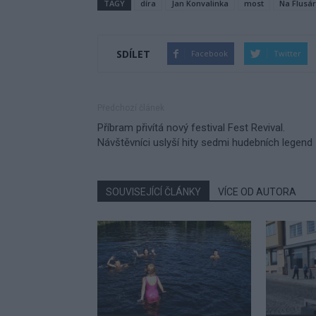
TAGY
díra
Jan Konvalinka
most
Na Flusá
SDÍLET
Facebook
Twitter
Předchozí článek
Příbram přivítá nový festival Fest Revival.
Návštěvníci uslyší hity sedmi hudebních legend
SOUVISEJÍCÍ ČLÁNKY
VÍCE OD AUTORA