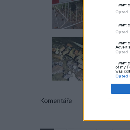
I want t
Opted 
I want t
Opted 
I want 
Advertis
Opted 
I want t
of my P
was col
Opted 
Komentáře