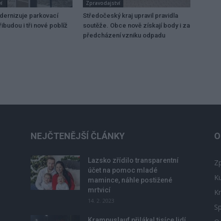
í
Zpravodajství
dernizuje parkovací
Středočeský kraj upravil pravidla
ibudou i tři nové poblíž
soutěže. Obce nově získají body i za
předcházení vzniku odpadu
NEJČTENĚJŠÍ ČLÁNKY
O
Lazsko zřídilo transparentní
Zp
účet na pomoc mladé
Ku
mamince, náhle postižené
mrtvicí
Kr
14. 2. 2023
Sp
Krampuslauf přilákal tisíce lidí