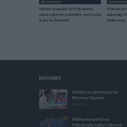
Zpravodajství
Zpravodajstv
Většina koupališť na Příbramsku
Příbram mo
nabízí výborné podmínky. Horší voda
automaty. Př
je jen na Živohošti
Svaté Hory
NOVINKY
Obděnice vzpomínaly na
filmovou legendu
6. 8. 2026
Většina koupališť na
Příbramsku nabízí výborné