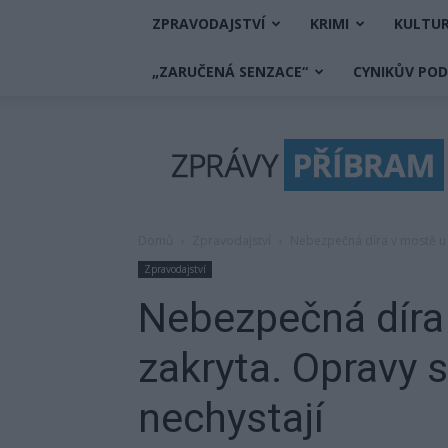
ZPRAVODAJSTVÍ
KRIMI
KULTU
„ZARUČENÁ SENZACE“
CYNIKŮV PO
Zprávy
Příbram
Domů
Zpravodajství
Nebezpečná díra v mostě u K
Zpravodajství
Nebezpečná díra
zakryta. Opravy s
nechystají