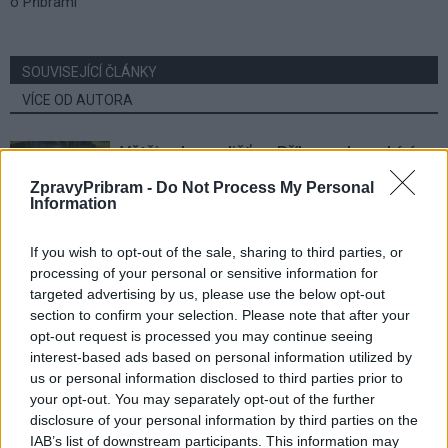
o Příbrami
SOUVISEJÍCÍ ČLÁNKY
VÍCE OD AUTORA
Většina koupališť na Příbramsku nabízí
výborné podmínky. Horší voda je jen na
ZpravyPribram -
Do Not Process My Personal
Živohošti
Zpravodajství
Information
Příbram modernizuje parkovací automaty.
If you wish to opt-out of the sale, sharing to third parties, or
Přibudou i tři nové poblíž Svaté Hory
processing of your personal or sensitive information for
targeted advertising by us, please use the below opt-out
Zpravodajství
section to confirm your selection. Please note that after your
opt-out request is processed you may continue seeing
Středočeský kraj upravil pravidla soutěže.
interest-based ads based on personal information utilized by
Obce nově získají body i za předcházení
us or personal information disclosed to third parties prior to
vzniku odpadu
Zpravodajství
your opt-out. You may separately opt-out of the further
disclosure of your personal information by third parties on the
IAB’s list of downstream participants. This information may