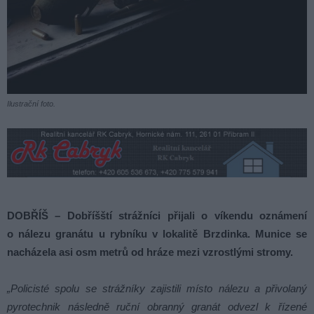
Ilustrační foto.
DOBŘÍŠ – Dobříšští strážníci přijali o víkendu oznámení
o nálezu granátu u rybníku v lokalitě Brzdinka. Munice se
nacházela asi osm metrů od hráze mezi vzrostlými stromy.
„Policisté spolu se strážníky zajistili místo nálezu a přivolaný
pyrotechnik následně ruční obranný granát odvezl k řízené