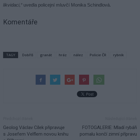
likvidaci,“
uvedla policejní mluvčí Monika Schindlová.
Komentáře
TAGY
Dobříš
granát
hráz
nález
Policie ČR
rybník
Předchozí článek
Následující článek
Geolog Václav Cílek připravuje
FOTOGALERIE: Mladí rybáři
s Josefem Velflem novou knihu
pomalu končí zimní přípravu