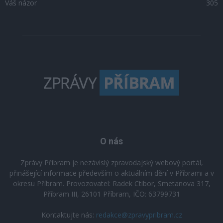
Váš názor
305
O nás
Zprávy Příbram je nezávislý zpravodajský webový portál,
přinášející informace především o aktuálním dění v Příbrami a v
okresu Příbram. Provozovatel: Radek Ctibor, Smetanova 317,
Příbram III, 26101 Příbram, IČO: 63799731
Kontaktujte nás:
redakce@zpravypribram.cz