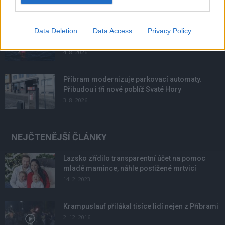
Data Deletion
Data Access
Privacy Policy
Většina koupališť na Příbramsku nabízí výborné
podmínky. Horší voda je jen...
4. 8. 2026
Příbram modernizuje parkovací automaty.
Přibudou i tři nové poblíž Svaté Hory
3. 8. 2026
NEJČTENĚJŠÍ ČLÁNKY
Lazsko zřídilo transparentní účet na pomoc
mladé mamince, náhle postižené mrtvicí
14. 2. 2023
Krampuslauf přilákal tisíce lidí nejen z Příbrami
2. 12. 2016