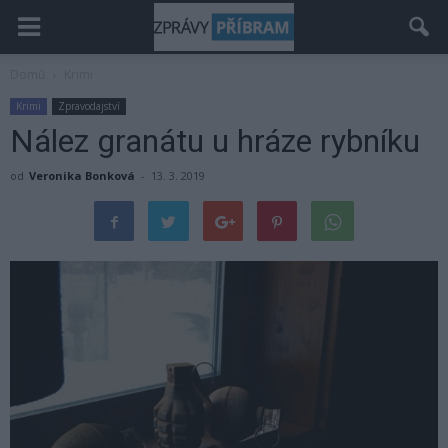
Domů
Krimi
Krimi
Zpravodajství
Nález granátu u hráze rybníku
od
Veronika Bonková
-
13. 3. 2019