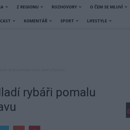
RA
Z REGIONU
ROZHOVORY
O ČEM SE MLUVÍ
DCAST
KOMENTÁŘ
SPORT
LIFESTYLE
adí rybáři pomalu končí zimní přípravu
adí rybáři pomalu
ravu