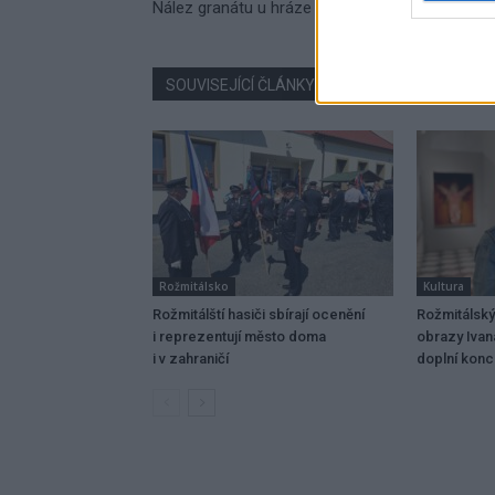
Nález granátu u hráze rybníku
SOUVISEJÍCÍ ČLÁNKY
VÍCE OD AUTORA
Rožmitálsko
Kultura
Rožmitálští hasiči sbírají ocenění
Rožmitálský
i reprezentují město doma
obrazy Ivan
i v zahraničí
doplní konce