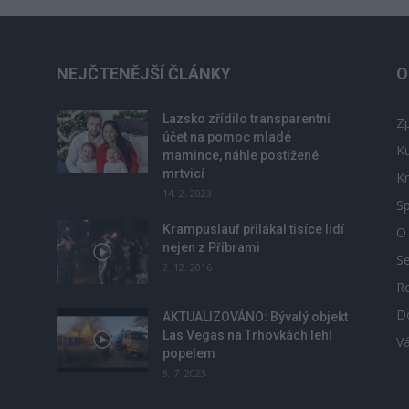
NEJČTENĚJŠÍ ČLÁNKY
O
Lazsko zřídilo transparentní
Zp
účet na pomoc mladé
Ku
mamince, náhle postižené
mrtvicí
Kr
14. 2. 2023
Sp
Krampuslauf přilákal tisíce lidí
O
nejen z Příbrami
S
2. 12. 2016
R
D
u
AKTUALIZOVÁNO: Bývalý objekt
Las Vegas na Trhovkách lehl
V
popelem
8. 7. 2023