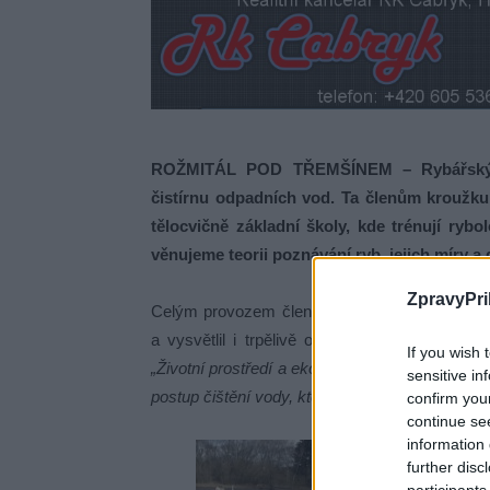
ROŽMITÁL POD TŘEMŠÍNEM – Rybářský abs
čistírnu odpadních vod. Ta členům kroužku 
tělocvičně základní školy, kde trénují ryb
věnujeme teorii poznávání ryb, jejich míry a
ZpravyPri
Celým provozem členy kroužku provedl vedo
a vysvětlil i trpělivě odpovídal na spousty 
If you wish 
„Životní prostředí a ekologie patří i k našemu
sensitive in
postup čištění vody, která pak putuje zpět do na
confirm you
continue se
information 
further disc