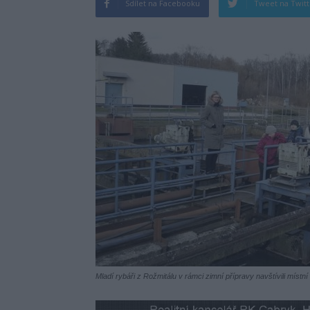
Sdílet na Facebooku
Tweet na Twit
Mladí rybáři z Rožmitálu v rámci zimní přípravy navštívili místn