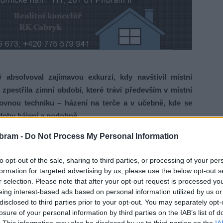
olvoval zajímavou exkurzi, kdy navštívil místní
zpestřila zimní období, které tráví především v místní
olovnou techniku – házení na terče a v učebně, kde se
 doby hájení a podobně.
bram -
Do Not Process My Personal Information
ucí ČOV Marek Bímon, který s ochotou dětem vše ukázal
otázek od dětí. Některá z nich všechny přítomné pobavily.
to opt-out of the sale, sharing to third parties, or processing of your per
 rybářskému odvětví a tak jsme chtěli dětem názorně ukázat,
formation for targeted advertising by us, please use the below opt-out s
šich řek,“
říká vedoucí kroužku Aleš Haluska.
r selection. Please note that after your opt-out request is processed y
eing interest-based ads based on personal information utilized by us or
disclosed to third parties prior to your opt-out. You may separately opt-
losure of your personal information by third parties on the IAB’s list of