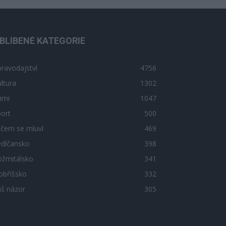
BLÍBENÉ KATEGORIE
ravodajství
4756
ltura
1302
imi
1047
ort
500
 čem se mluví
469
edlčansko
398
ožmitálsko
341
obříšsko
332
áš názor
305