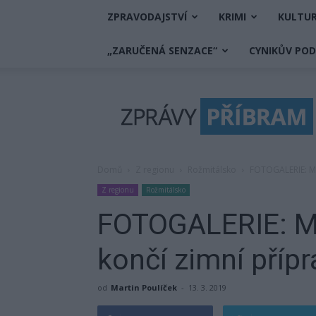
ZPRAVODAJSTVÍ
KRIMI
KULTU
„ZARUČENÁ SENZACE“
CYNIKŮV PO
Zprávy
Příbram
Domů
Z regionu
Rožmitálsko
FOTOGALERIE: Ml
Z regionu
Rožmitálsko
FOTOGALERIE: Ml
končí zimní příp
od
Martin Poulíček
-
13. 3. 2019