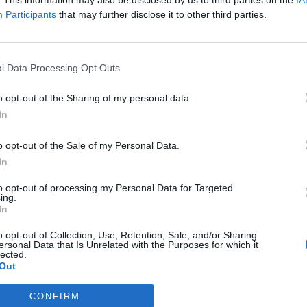
. This information may also be disclosed by us to third parties on the
IA
Participants
that may further disclose it to other third parties.
l Data Processing Opt Outs
o opt-out of the Sharing of my personal data.
In
o opt-out of the Sale of my Personal Data.
In
to opt-out of processing my Personal Data for Targeted
kroužek
Rožmitál pod Třemšínem
rybáři
ing.
In
o opt-out of Collection, Use, Retention, Sale, and/or Sharing
ersonal Data that Is Unrelated with the Purposes for which it
lected.
Out
Následující článek
CONFIRM