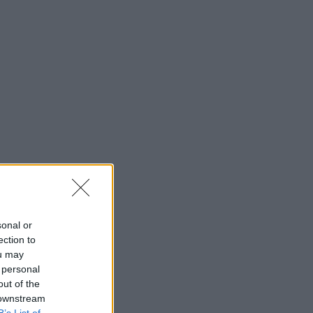
sonal or
ection to
ou may
 personal
out of the
 downstream