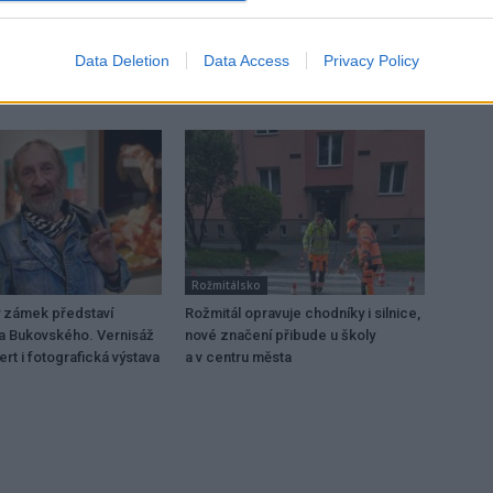
Za zásah v bance dostali strážníci ocenění
Data Deletion
Data Access
Privacy Policy
Rožmitálsko
 zámek představí
Rožmitál opravuje chodníky i silnice,
a Bukovského. Vernisáž
nové značení přibude u školy
rt i fotografická výstava
a v centru města