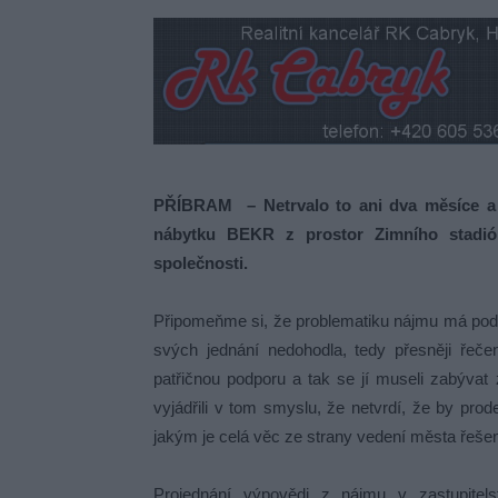
PŘÍBRAM – Netrvalo to ani dva měsíce a 
nábytku BEKR z prostor Zimního stadión
společnosti.
Připomeňme si, že problematiku nájmu má podle
svých jednání nedohodla, tedy přesněji řeč
patřičnou podporu a tak se jí museli zabýva
vyjádřili v tom smyslu, že netvrdí, že by pro
jakým je celá věc ze strany vedení města řeše
Projednání výpovědi z nájmu v zastupitel