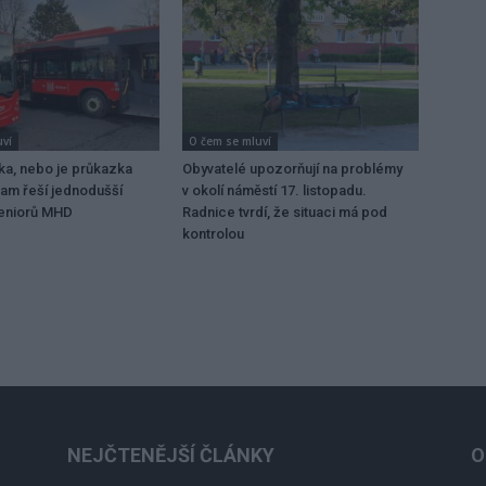
uví
O čem se mluví
ka, nebo je průkazka
Obyvatelé upozorňují na problémy
ram řeší jednodušší
v okolí náměstí 17. listopadu.
seniorů MHD
Radnice tvrdí, že situaci má pod
kontrolou
NEJČTENĚJŠÍ ČLÁNKY
O