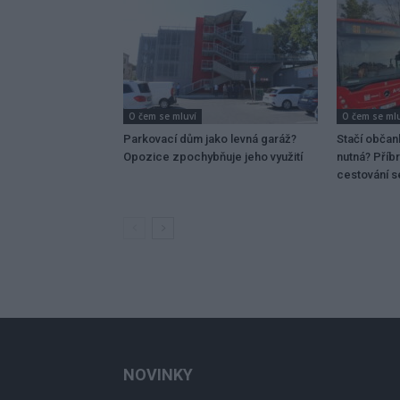
O čem se mluví
O čem se ml
Parkovací dům jako levná garáž?
Stačí občan
Opozice zpochybňuje jeho využití
nutná? Příb
cestování 
NOVINKY