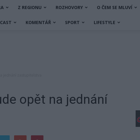
RA
Z REGIONU
ROZHOVORY
O ČEM SE MLUVÍ
DCAST
KOMENTÁŘ
SPORT
LIFESTYLE
 jednání zastupitelstva
de opět na jednání