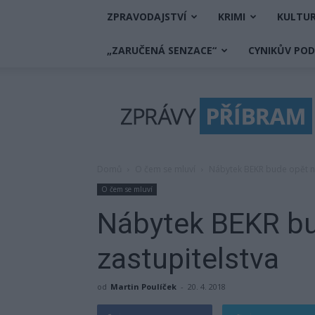
ZPRAVODAJSTVÍ
KRIMI
KULTU
„ZARUČENÁ SENZACE“
CYNIKŮV PO
Zprávy
Příbram
Domů
O čem se mluví
Nábytek BEKR bude opět na
O čem se mluví
Nábytek BEKR bu
zastupitelstva
od
Martin Poulíček
-
20. 4. 2018