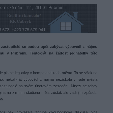
zastupitelé se budou opět zabývat výpovědí z nájmu
u v Příbrami. Tentokrát na žádost jednatelky této
 platné legilativy v kompetenci rada města. Ta se však na
eno, několikrát výpověď z nájmu nezískala v radě města
t zastupitelé na svém únorovém zasedání. Mnozí se tehdy
dejna na zimním stadionu měla zůstat, ale vadí jim způsob,
ná.
stvu pak provázela zhruba dvouhodinová diskuse plná