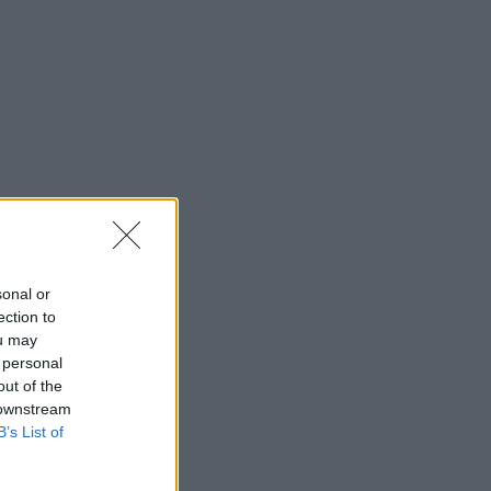
sonal or
ection to
ou may
 personal
out of the
 downstream
B’s List of