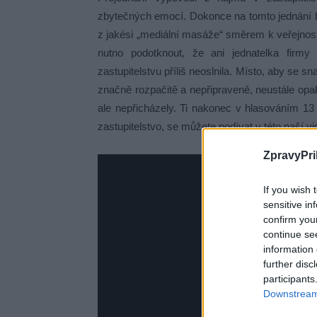
zbytečných emocí. Dokonce na tomto jednání b
z jakési „mediální masáže“ směrem k veřejnos
nutno podotknout, že ani jednatelka fir
zastupitelstvu příliš neoslnila. Místo, aby se s
značně rozpačitě a nepřipraveně, neustále opak
ale nepřicházely. Ti nakonec v hlasováním 13 
zastupitelstvo, se můžete podívat v této naší vi
ZpravyPri
If you wish 
sensitive in
confirm you
continue se
information 
further disc
participants
Downstream 