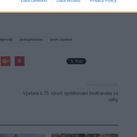
Data Deletion
Data Access
Privacy Policy
výpověď
zastupitelstvo
zimní stadion
Následující článek
Výstava k 75. výročí vystěhování Sedlčanska za
války