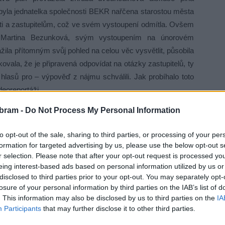
yla jednatelka společnosti BEKR nařčena starostou města
ti a zastupitelům, což ve svém vystoupení odmítla. Ovšem
my Martina Bezunková, svým vystoupením na únorovém
nažila přítomným svůj pohled na celou věc vysvětlit, působila
ovala, že je připravená odpovídat na otázky zastupitelů, ty
hlasů pro – výpověď z nájmu schválili. Jak probíhalo toto
deoreportáži.
bram -
Do Not Process My Personal Information
to opt-out of the sale, sharing to third parties, or processing of your per
formation for targeted advertising by us, please use the below opt-out s
r selection. Please note that after your opt-out request is processed y
eing interest-based ads based on personal information utilized by us or
disclosed to third parties prior to your opt-out. You may separately opt-
losure of your personal information by third parties on the IAB’s list of
. This information may also be disclosed by us to third parties on the
IA
Participants
that may further disclose it to other third parties.