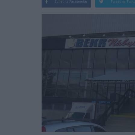
Sdílet na Facebooku
Tweet na Twit