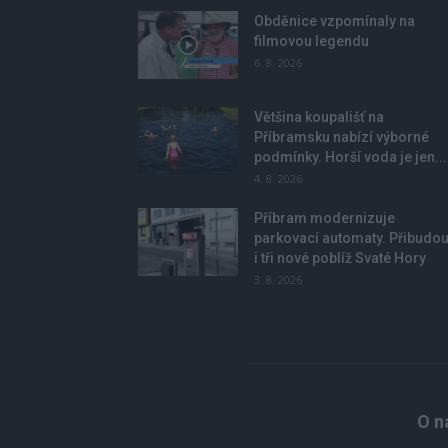
Obděnice vzpomínaly na
filmovou legendu
6. 8. 2026
Většina koupališť na
Příbramsku nabízí výborné
podmínky. Horší voda je jen...
4. 8. 2026
Příbram modernizuje
parkovací automaty. Přibudo
i tři nové poblíž Svaté Hory
3. 8. 2026
O n