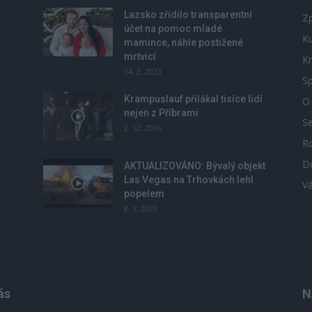
Lazsko zřídilo transparentní
Zp
účet na pomoc mladé
Ku
mamince, náhle postižené
mrtvicí
Kr
14. 2. 2023
Sp
Krampuslauf přilákal tisíce lidí
O
nejen z Příbrami
S
2. 12. 2016
R
D
u
AKTUALIZOVÁNO: Bývalý objekt
Las Vegas na Trhovkách lehl
V
popelem
8. 7. 2023
ás
N