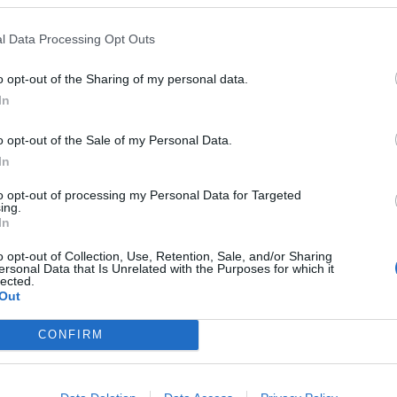
l Data Processing Opt Outs
o opt-out of the Sharing of my personal data.
In
o opt-out of the Sale of my Personal Data.
In
to bodu v zastupitelstvu? No uvidíme. Jedno je však jisté,
to opt-out of processing my Personal Data for Targeted
yjádření příbramského starosty na některých, zřejmě
ing.
In
se zdálo, že „mediální masáž“ jde spíše z jeho strany.
o opt-out of Collection, Use, Retention, Sale, and/or Sharing
ersonal Data that Is Unrelated with the Purposes for which it
á po únorovém rozhodnutí zastupitelstva nezvolila příliš
lected.
Out
 na sociální sítí Facebook, kde vyjádřila svůj nesouhlas
ojednávání tohoto bodu dopadne jakkoli, dá se předpokládat,
CONFIRM
ích volbách, na rozdíl od těch minulých, vedení města