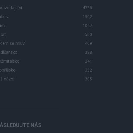
ravodajství
4756
ltura
1302
imi
1047
ort
500
 čem se mluví
469
edlčansko
398
ožmitálsko
341
obříšsko
332
áš názor
305
ÁSLEDUJTE NÁS