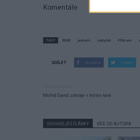
Komentáře
TAGY
BEKR
jednání
nábytek
Příbram
SDÍLET
Facebook
Twitter
Předchozí článek
Michal David zahraje v letním kině
SOUVISEJÍCÍ ČLÁNKY
VÍCE OD AUTORA