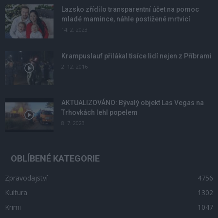
Lazsko zřídilo transparentní účet na pomoc
mladé mamince, náhle postižené mrtvicí
14. 2. 2023
Krampuslauf přilákal tisíce lidí nejen z Příbrami
2. 12. 2016
AKTUALIZOVÁNO: Bývalý objekt Las Vegas na
Trhovkách lehl popelem
8. 7. 2023
OBLÍBENÉ KATEGORIE
Zpravodajství
4756
Kultura
1302
Krimi
1047