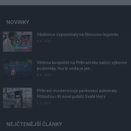
NOVINKY
Obděnice vzpomínaly na filmovou legendu
6. 8. 2026
Většina koupališť na Příbramsku nabízí výborné
podmínky. Horší voda je jen...
4. 8. 2026
Příbram modernizuje parkovací automaty.
Přibudou i tři nové poblíž Svaté Hory
3. 8. 2026
NEJČTENĚJŠÍ ČLÁNKY