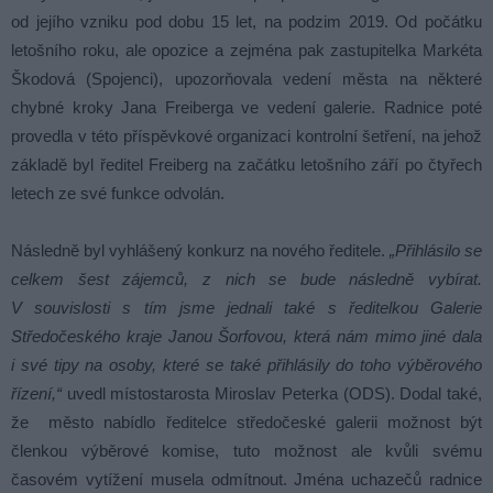
od jejího vzniku pod dobu 15 let, na podzim 2019. Od počátku
letošního roku, ale opozice a zejména pak zastupitelka Markéta
Škodová (Spojenci), upozorňovala vedení města na některé
chybné kroky Jana Freiberga ve vedení galerie. Radnice poté
provedla v této příspěvkové organizaci kontrolní šetření, na jehož
základě byl ředitel Freiberg na začátku letošního září po čtyřech
letech ze své funkce odvolán.
Následně byl vyhlášený konkurz na nového ředitele.
„Přihlásilo se
celkem šest zájemců, z nich se bude následně vybírat.
V souvislosti s tím jsme jednali také s ředitelkou Galerie
Středočeského kraje Janou Šorfovou, která nám mimo jiné dala
i své tipy na osoby, které se také přihlásily do toho výběrového
řízení,“
uvedl místostarosta Miroslav Peterka (ODS). Dodal také,
že město nabídlo ředitelce středočeské galerii možnost být
členkou výběrové komise, tuto možnost ale kvůli svému
časovém vytížení musela odmítnout. Jména uchazečů radnice