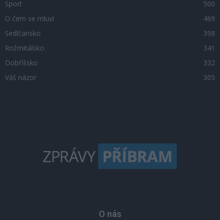
Sport
500
O čem se mluví
469
Sedlčansko
398
Rožmitálsko
341
Dobříšsko
332
Váš názor
305
O nás