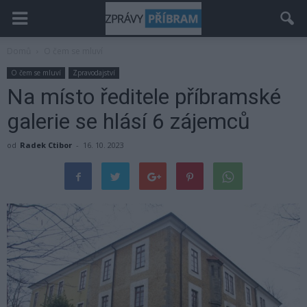
Domů
O čem se mluví
O čem se mluví
Zpravodajství
Na místo ředitele příbramské
galerie se hlásí 6 zájemců
od
Radek Ctibor
-
16. 10. 2023