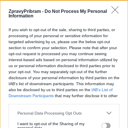
ZpravyPribram -
Do Not Process My Personal
Information
Předchozí článek
Následující článek
If you wish to opt-out of the sale, sharing to third parties, or
Při silničních kontrolách se
Ředitel Hornického muzea
processing of your personal or sensitive information for
hlídky zaměřily na nesprávný
Příbram hostem vysílání Rádia
targeted advertising by us, please use the below opt-out
způsob jízdy
Otava
section to confirm your selection. Please note that after your
opt-out request is processed you may continue seeing
interest-based ads based on personal information utilized by
SOUVISEJÍCÍ ČLÁNKY
us or personal information disclosed to third parties prior to
your opt-out. You may separately opt-out of the further
VÍCE OD AUTORA
disclosure of your personal information by third parties on the
IAB’s list of downstream participants. This information may
Většina koupališť na Příbramsku nabízí
also be disclosed by us to third parties on the
IAB’s List of
výborné podmínky. Horší voda je jen na
Downstream Participants
that may further disclose it to other
Živohošti
Zpravodajství
third parties.
Personal Data Processing Opt Outs
Příbram modernizuje parkovací automaty.
Přibudou i tři nové poblíž Svaté Hory
I want to opt-out of the Sharing of my
personal data.