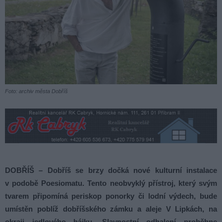
Foto: archiv města Dobříš
DOBŘÍŠ – Dobříš se brzy dočká nové kulturní instalace
v podobě Poesiomatu. Tento neobvyklý přístroj, který svým
tvarem připomíná periskop ponorky či lodní výdech, bude
umístěn poblíž dobříšského zámku a aleje V Lipkách, na
okraji jedlového hájku. Slavnostní odhalení proběhne