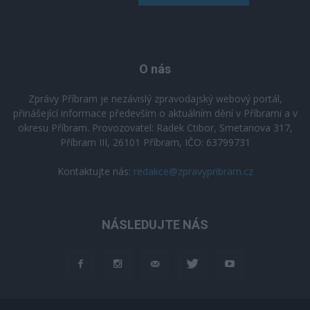
O nás
Zprávy Příbram je nezávislý zpravodajský webový portál,
přinášející informace především o aktuálním dění v Příbrami a v
okresu Příbram. Provozovatel: Radek Ctibor, Smetanova 317,
Příbram III, 26101 Příbram, IČO: 63799731
Kontaktujte nás:
redakce@zpravypribram.cz
NÁSLEDUJTE NÁS