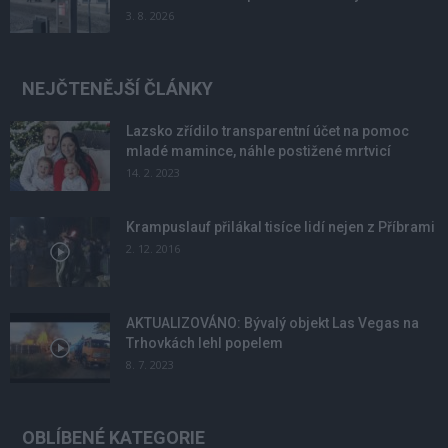
3. 8. 2026
NEJČTENĚJŠÍ ČLÁNKY
Lazsko zřídilo transparentní účet na pomoc
mladé mamince, náhle postižené mrtvicí
14. 2. 2023
Krampuslauf přilákal tisíce lidí nejen z Příbrami
2. 12. 2016
AKTUALIZOVÁNO: Bývalý objekt Las Vegas na
Trhovkách lehl popelem
8. 7. 2023
OBLÍBENÉ KATEGORIE