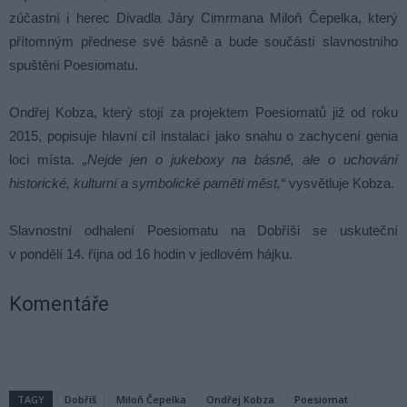
zúčastní i herec Divadla Járy Cimrmana Miloň Čepelka, který
přítomným přednese své básně a bude součástí slavnostního
spuštění Poesiomatu.
Ondřej Kobza, který stojí za projektem Poesiomatů již od roku
2015, popisuje hlavní cíl instalací jako snahu o zachycení genia
loci místa.
„Nejde jen o jukeboxy na básně, ale o uchování
historické, kulturní a symbolické paměti měst,“
vysvětluje Kobza.
Slavnostní odhalení Poesiomatu na Dobříši se uskuteční
v pondělí 14. října od 16 hodin v jedlovém hájku.
Komentáře
TAGY
Dobříš
Miloň Čepelka
Ondřej Kobza
Poesiomat