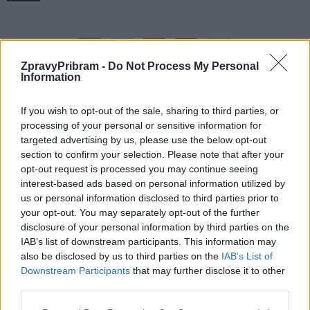
ZpravyPribram -
Do Not Process My Personal
Information
If you wish to opt-out of the sale, sharing to third parties, or
processing of your personal or sensitive information for
Předchozí článek
Následující článek
targeted advertising by us, please use the below opt-out
section to confirm your selection. Please note that after your
Vojáci v Jincích provedli
Rodiče často netuší, jaká
opt-out request is processed you may continue seeing
hlukovou zkoušku na žádost
nebezpečí hrozí dětem na
interest-based ads based on personal information utilized by
obyvatel
internetu
us or personal information disclosed to third parties prior to
your opt-out. You may separately opt-out of the further
disclosure of your personal information by third parties on the
SOUVISEJÍCÍ ČLÁNKY
IAB’s list of downstream participants. This information may
VÍCE OD AUTORA
also be disclosed by us to third parties on the
IAB’s List of
Downstream Participants
that may further disclose it to other
third parties.
Festival hudby na zámku Dobříš sází na
jedinečnou atmosféru. Klasiku propojí