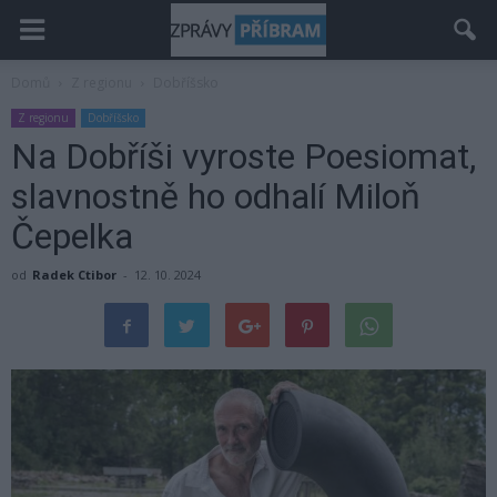
Domů
Z regionu
Dobříšsko
Z regionu
Dobříšsko
Na Dobříši vyroste Poesiomat,
slavnostně ho odhalí Miloň
Čepelka
od
Radek Ctibor
-
12. 10. 2024