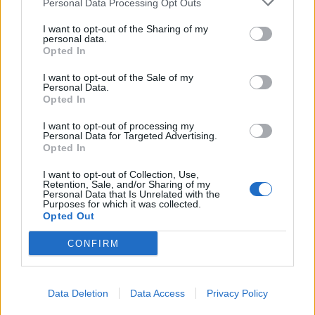
Personal Data Processing Opt Outs
s dalšími žánry i rodinným programem
Dobříšsko
I want to opt-out of the Sharing of my
personal data.
Festival hudby na zámku Dobříš nabídne
Opted In
Evu Urbanovou, Kateřinu Marii Tichou
i program pro děti
I want to opt-out of the Sale of my
Dobříšsko
Personal Data.
Opted In
Dobříšský zámek získá krajskou podporu.
I want to opt-out of processing my
Peníze pomohou s opravou střechy
Personal Data for Targeted Advertising.
Opted In
Dobříšsko
I want to opt-out of Collection, Use,
Retention, Sale, and/or Sharing of my
Personal Data that Is Unrelated with the
Purposes for which it was collected.
Opted Out
CONFIRM
Data Deletion
Data Access
Privacy Policy