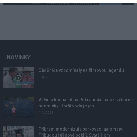
NOVINKY
Obděnice vzpomínaly na filmovou legendu
6. 8. 2026
Většina koupališť na Příbramsku nabízí výborné
podmínky. Horší voda je jen...
4. 8. 2026
Příbram modernizuje parkovací automaty.
Přibudou i tři nové poblíž Svaté Hory