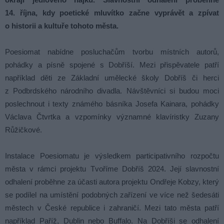
14. října, kdy poetické mluvítko začne vyprávět a zpívat
o historii a kultuře tohoto města.
Poesiomat nabídne posluchačům tvorbu místních autorů,
pohádky a písně spojené s Dobříší. Mezi přispěvatele patří
například děti ze Základní umělecké školy Dobříš či herci
z Podbrdského národního divadla. Návštěvníci si budou moci
poslechnout i texty známého básníka Josefa Kainara, pohádky
Václava Čtvrtka a vzpomínky významné klavíristky Zuzany
Růžičkové.
Instalace Poesiomatu je výsledkem participativního rozpočtu
města v rámci projektu Tvoříme Dobříš 2024. Její slavnostní
odhalení proběhne za účasti autora projektu Ondřeje Kobzy, který
se podílel na umístění podobných zařízení ve více než šedesáti
městech v České republice i zahraničí. Mezi tato města patří
například Paříž, Dublin nebo Buffalo. Na Dobříši se odhalení