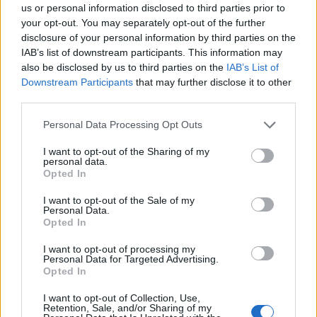
30 přestupků
us or personal information disclosed to third parties prior to
Krimi
your opt-out. You may separately opt-out of the further
disclosure of your personal information by third parties on the
Čtvrtina řidičů při kontrole na Příbramsku
IAB’s list of downstream participants. This information may
neobstála. Policie o prázdninách zpřísní
also be disclosed by us to third parties on the
IAB’s List of
dohled na silnicích
Krimi
Downstream Participants
that may further disclose it to other
third parties.
Personal Data Processing Opt Outs
I want to opt-out of the Sharing of my
personal data.
Opted In
I want to opt-out of the Sale of my
Personal Data.
Opted In
I want to opt-out of processing my
Personal Data for Targeted Advertising.
Opted In
I want to opt-out of Collection, Use,
Retention, Sale, and/or Sharing of my