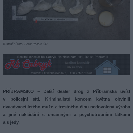
Ilustrační foto. Foto: Policie ČR
PŘÍBRAMSKO – Další dealer drog z Příbramska uvízl
v policejní síti. Kriminalisté koncem května obvinili
dvaadvacetiletého muže z trestného činu nedovolená výroba
a jiné nakládání s omamnými a psychotropními látkami
a s jedy.