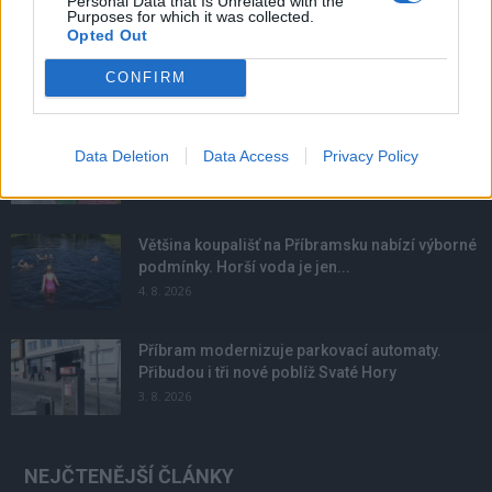
Personal Data that Is Unrelated with the
Purposes for which it was collected.
Opted Out
CONFIRM
NOVINKY
Obděnice vzpomínaly na filmovou legendu
Data Deletion
Data Access
Privacy Policy
6. 8. 2026
Většina koupališť na Příbramsku nabízí výborné
podmínky. Horší voda je jen...
4. 8. 2026
Příbram modernizuje parkovací automaty.
Přibudou i tři nové poblíž Svaté Hory
3. 8. 2026
NEJČTENĚJŠÍ ČLÁNKY