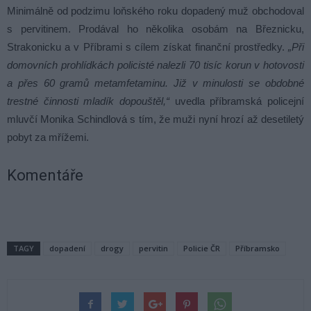
Minimálně od podzimu loňského roku dopadený muž obchodoval
s pervitinem. Prodával ho několika osobám na Březnicku,
Strakonicku a v Příbrami s cílem získat finanční prostředky.
„Při
domovních prohlídkách policisté nalezli 70 tisíc korun v hotovosti
a přes 60 gramů metamfetaminu. Již v minulosti se obdobné
trestné činnosti mladík dopouštěl,“
uvedla příbramská policejní
mluvčí Monika Schindlová s tím, že muži nyní hrozí až desetiletý
pobyt za mřížemi.
Komentáře
TAGY
dopadení
drogy
pervitin
Policie ČR
Příbramsko