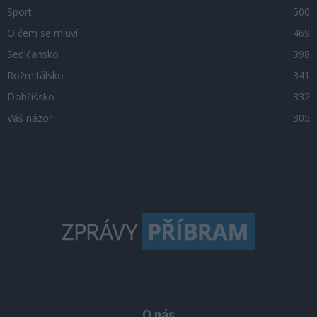
Sport
500
O čem se mluví
469
Sedlčansko
398
Rožmitálsko
341
Dobříšsko
332
Váš názor
305
O nás