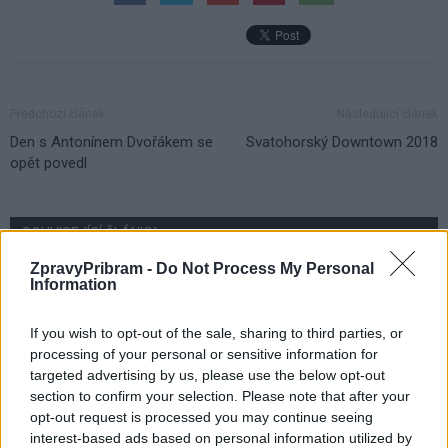
Předchozí článek
Následující článek
Den s Antonínem Dvořákem se
Svatohorský Downtown 2018
opět povedl
SOUVISEJÍCÍ ČLÁNKY
VÍCE OD AUTORA
ZpravyPribram -
Do Not Process My Personal
Information
Vykradených aut na Příbramsku přibylo.
If you wish to opt-out of the sale, sharing to third parties, or
Policie připomíná: Auto není trezor
processing of your personal or sensitive information for
Krimi
targeted advertising by us, please use the below opt-out
section to confirm your selection. Please note that after your
Každý sedmý řidič měl problém. Policie
opt-out request is processed you may continue seeing
při víkendové akci na Příbramsku odhalila
interest-based ads based on personal information utilized by