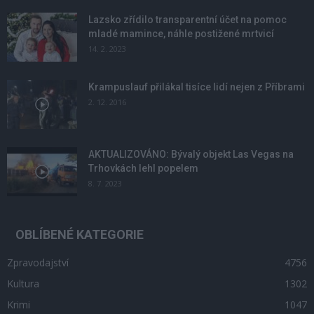
Lazsko zřídilo transparentní účet na pomoc
mladé mamince, náhle postižené mrtvicí
14. 2. 2023
Krampuslauf přilákal tisíce lidí nejen z Příbrami
2. 12. 2016
AKTUALIZOVÁNO: Bývalý objekt Las Vegas na
Trhovkách lehl popelem
8. 7. 2023
OBLÍBENÉ KATEGORIE
Zpravodajství
4756
Kultura
1302
Krimi
1047