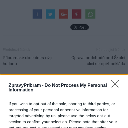
Předchozí článek
Následující článek
Příbramské ulice dnes ožijí
Oprava podchodů pod Školní
hudbou
ulicí se opět odkládá
SOUVISEJÍCÍ ČLÁNKY
ZpravyPribram -
Do Not Process My Personal
Information
VÍCE OD AUTORA
If you wish to opt-out of the sale, sharing to third parties, or
Vykradených aut na Příbramsku přibylo.
processing of your personal or sensitive information for
Policie připomíná: Auto není trezor
targeted advertising by us, please use the below opt-out
Krimi
section to confirm your selection. Please note that after your
opt-out request is processed you may continue seeing