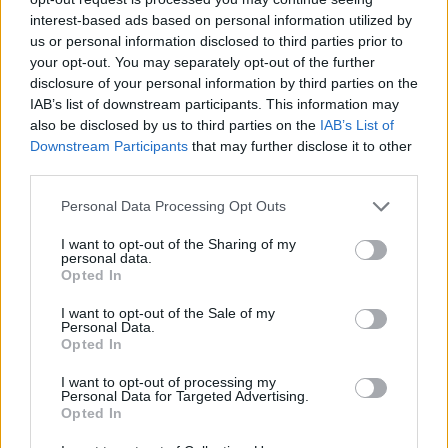
Každý sedmý řidič měl problém. Policie
interest-based ads based on personal information utilized by
us or personal information disclosed to third parties prior to
při víkendové akci na Příbramsku odhalila
your opt-out. You may separately opt-out of the further
30 přestupků
Krimi
disclosure of your personal information by third parties on the
IAB’s list of downstream participants. This information may
Čtvrtina řidičů při kontrole na Příbramsku
also be disclosed by us to third parties on the
IAB’s List of
neobstála. Policie o prázdninách zpřísní
Downstream Participants
that may further disclose it to other
dohled na silnicích
third parties.
Krimi
Personal Data Processing Opt Outs
I want to opt-out of the Sharing of my
personal data.
Opted In
I want to opt-out of the Sale of my
Personal Data.
Opted In
I want to opt-out of processing my
Personal Data for Targeted Advertising.
Opted In