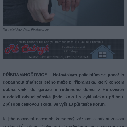
Ilustrační foto. Foto: Pixabay.com
PŘÍBRAM/HOŘOVICE – Hořovickým policistům se podařilo
dopadnout třiatřicetiletého muže z Příbramska, který koncem
dubna vnikl do garáže u rodinného domu v Hořovicích
a odcizil odsud pánské jízdní kolo i s cyklistickou přilbou.
Způsobil celkovou škodu ve výši 13 půl tisíce korun.
K jeho dopadení napomohl kamerový záznam a místní znalost
příslušníků policie.
„Dotyčný byl následně rovnou odsouzen za