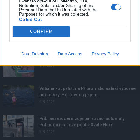
I want to opt-out of Collection, Use,
Retention, Sale, and/or Sharing of my
Personal Data that Is Unrelated with the
Purposes for which it was collected.
Opted Out
CONFIRM
NOVINKY
Data Deletion
Data Access
Privacy Policy
Obděnice vzpomínaly na filmovou legendu
6. 8. 2026
Většina koupališť na Příbramsku nabízí výborné
podmínky. Horší voda je jen...
4. 8. 2026
Příbram modernizuje parkovací automaty.
Přibudou i tři nové poblíž Svaté Hory
3. 8. 2026