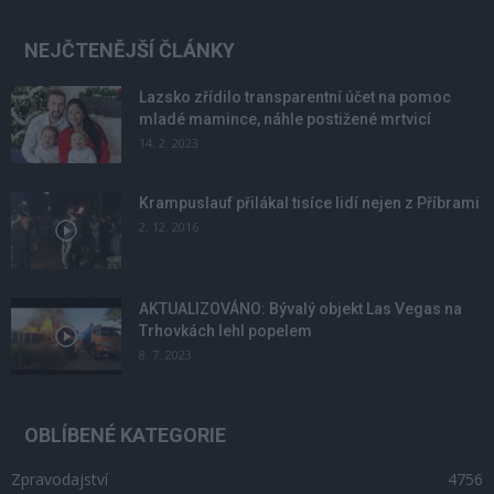
NEJČTENĚJŠÍ ČLÁNKY
Lazsko zřídilo transparentní účet na pomoc
mladé mamince, náhle postižené mrtvicí
14. 2. 2023
Krampuslauf přilákal tisíce lidí nejen z Příbrami
2. 12. 2016
AKTUALIZOVÁNO: Bývalý objekt Las Vegas na
Trhovkách lehl popelem
8. 7. 2023
OBLÍBENÉ KATEGORIE
Zpravodajství
4756