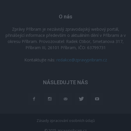
O nás
Zprávy Příbram je nezávislý zpravodajský webový portál,
přinášející informace především o aktuálním dění v Příbrami a v
okresu Příbram. Provozovatel: Radek Ctibor, Smetanova 317,
Příbram III, 26101 Příbram, IČO: 63799731
Kontaktujte nás:
redakce@zpravypribram.cz
NÁSLEDUJTE NÁS
Zásady zpracování osobních údajů
© 2025 zpravypribram.cz