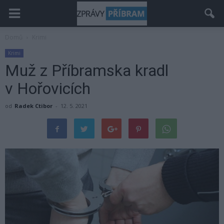
Domů
Krimi
Krimi
Muž z Příbramska kradl
v Hořovicích
od
Radek Ctibor
-
12. 5. 2021