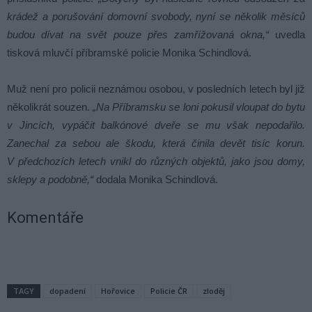
krádež a porušování domovní svobody, nyní se několik měsíců
budou dívat na svět pouze přes zamřížovaná okna,“
uvedla
tisková mluvčí příbramské policie Monika Schindlová.
Muž není pro policii neznámou osobou, v posledních letech byl již
několikrát souzen.
„Na Příbramsku se loni pokusil vloupat do bytu
v Jincích, vypáčit balkónové dveře se mu však nepodařilo.
Zanechal za sebou ale škodu, která činila devět tisíc korun.
V předchozích letech vnikl do různých objektů, jako jsou domy,
sklepy a podobně,“
dodala Monika Schindlová.
Komentáře
TAGY
dopadení
Hořovice
Policie ČR
zloděj