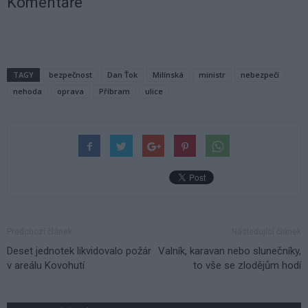
Komentáře
TAGY
bezpečnost
Dan Ťok
Milínská
ministr
nebezpečí
nehoda
oprava
Příbram
ulice
Předchozí článek
Následující článek
Deset jednotek likvidovalo požár
Valník, karavan nebo slunečníky,
v areálu Kovohutí
to vše se zlodějům hodí