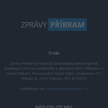
O nás
Zprávy Příbram je nezávislý zpravodajský webový portál,
přinášející informace především o aktuálním dění v Příbrami a v
okresu Příbram. Provozovatel: Radek Ctibor, Smetanova 317,
Příbram III, 26101 Příbram, IČO: 63799731
Kontaktujte nás:
redakce@zpravypribram.cz
NÁSLEDUJTE NÁS