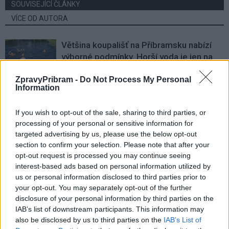
SOUVISEJÍCÍ ČLÁNKY
VÍCE OD AUTORA
Většina koupališť na Příbramsku nabízí
výborné podmínky. Horší voda je jen na
Živohošti
Zpravodajství
ZpravyPribram -
Do Not Process My Personal
Information
Příbram modernizuje parkovací automaty.
Přibudou i tři nové poblíž Svaté Hory
If you wish to opt-out of the sale, sharing to third parties, or
Zpravodajství
processing of your personal or sensitive information for
targeted advertising by us, please use the below opt-out
Středočeský kraj upravil pravidla soutěže.
section to confirm your selection. Please note that after your
Obce nově získají body i za předcházení
opt-out request is processed you may continue seeing
vzniku odpadu
interest-based ads based on personal information utilized by
Zpravodajství
us or personal information disclosed to third parties prior to
your opt-out. You may separately opt-out of the further
disclosure of your personal information by third parties on the
IAB’s list of downstream participants. This information may
also be disclosed by us to third parties on the
IAB’s List of