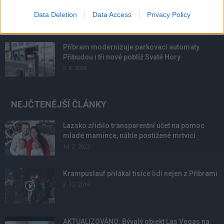
podmínky. Horší voda je jen...
Data Deletion
Data Access
Privacy Policy
4. 8. 2026
Příbram modernizuje parkovací automaty.
Přibudou i tři nové poblíž Svaté Hory
3. 8. 2026
NEJČTENĚJŠÍ ČLÁNKY
Lazsko zřídilo transparentní účet na pomoc
mladé mamince, náhle postižené mrtvicí
14. 2. 2023
Krampuslauf přilákal tisíce lidí nejen z Příbrami
2. 12. 2016
AKTUALIZOVÁNO: Bývalý objekt Las Vegas na