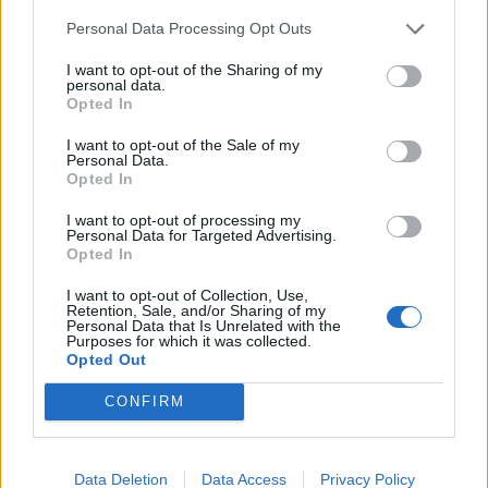
Většina koupališť na Příbramsku nabízí
Personal Data Processing Opt Outs
výborné podmínky. Horší voda je jen na
Živohošti
Zpravodajství
I want to opt-out of the Sharing of my
personal data.
Opted In
Příbram modernizuje parkovací automaty.
Přibudou i tři nové poblíž Svaté Hory
I want to opt-out of the Sale of my
Personal Data.
Zpravodajství
Opted In
I want to opt-out of processing my
Středočeský kraj upravil pravidla soutěže.
Personal Data for Targeted Advertising.
Obce nově získají body i za předcházení
Opted In
vzniku odpadu
Zpravodajství
I want to opt-out of Collection, Use,
Retention, Sale, and/or Sharing of my
Personal Data that Is Unrelated with the
Purposes for which it was collected.
Opted Out
CONFIRM
Data Deletion
Data Access
Privacy Policy