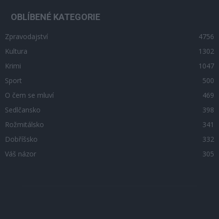
OBLÍBENÉ KATEGORIE
Zpravodajství
4756
Kultura
1302
Krimi
1047
Sport
500
O čem se mluví
469
Sedlčansko
398
Rožmitálsko
341
Dobříšsko
332
Váš názor
305