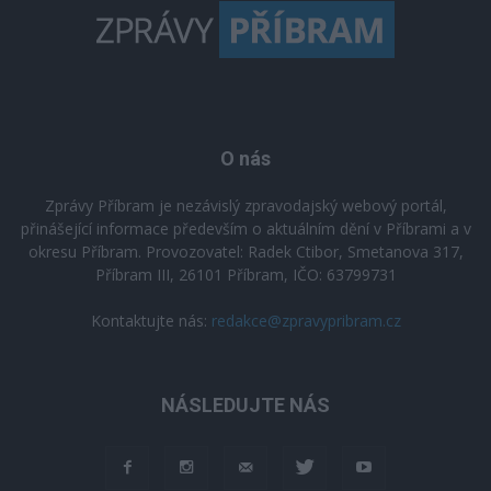
O nás
Zprávy Příbram je nezávislý zpravodajský webový portál,
přinášející informace především o aktuálním dění v Příbrami a v
okresu Příbram. Provozovatel: Radek Ctibor, Smetanova 317,
Příbram III, 26101 Příbram, IČO: 63799731
Kontaktujte nás:
redakce@zpravypribram.cz
NÁSLEDUJTE NÁS