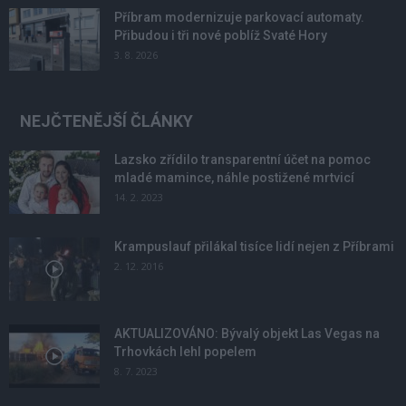
Příbram modernizuje parkovací automaty.
Přibudou i tři nové poblíž Svaté Hory
3. 8. 2026
NEJČTENĚJŠÍ ČLÁNKY
Lazsko zřídilo transparentní účet na pomoc
mladé mamince, náhle postižené mrtvicí
14. 2. 2023
Krampuslauf přilákal tisíce lidí nejen z Příbrami
2. 12. 2016
AKTUALIZOVÁNO: Bývalý objekt Las Vegas na
Trhovkách lehl popelem
8. 7. 2023