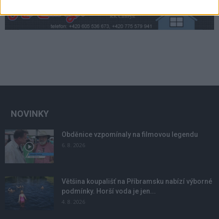
NOVINKY
Obděnice vzpomínaly na filmovou legendu
6. 8. 2026
Většina koupališť na Příbramsku nabízí výborné
podmínky. Horší voda je jen...
4. 8. 2026