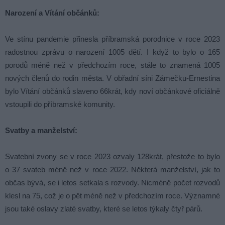
Narození a Vítání občánků:
Ve stínu pandemie přinesla příbramská porodnice v roce 2023
radostnou zprávu o narození 1005 dětí. I když to bylo o 165
porodů méně než v předchozím roce, stále to znamená 1005
nových členů do rodin města. V obřadní síni Zámečku-Ernestina
bylo Vítání občánků slaveno 66krát, kdy noví občánkové oficiálně
vstoupili do příbramské komunity.
Svatby a manželství:
Svatební zvony se v roce 2023 ozvaly 128krát, přestože to bylo
o 37 svateb méně než v roce 2022. Některá manželství, jak to
občas bývá, se i letos setkala s rozvody. Nicméně počet rozvodů
klesl na 75, což je o pět méně než v předchozím roce. Významné
jsou také oslavy zlaté svatby, které se letos týkaly čtyř párů.