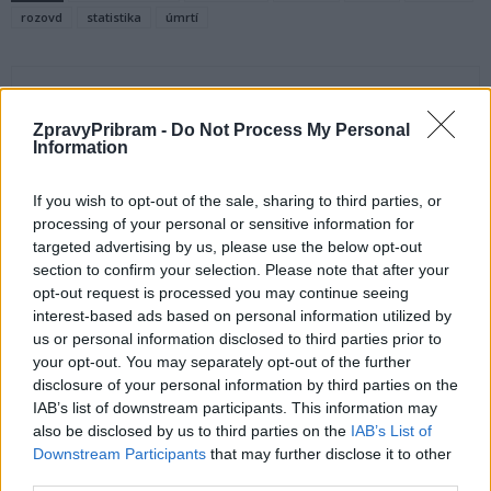
rozovd
statistika
úmrtí
ZpravyPribram -
Do Not Process My Personal
Information
If you wish to opt-out of the sale, sharing to third parties, or
processing of your personal or sensitive information for
Předchozí článek
Následující článek
targeted advertising by us, please use the below opt-out
section to confirm your selection. Please note that after your
Sedlčany budou hostit hokejové
V mrazech najdou bezdomovci
opt-out request is processed you may continue seeing
utkání automobilových
útočiště na Rynečku
interest-based ads based on personal information utilized by
závodníků rallycrossu
us or personal information disclosed to third parties prior to
a autocrossu
your opt-out. You may separately opt-out of the further
disclosure of your personal information by third parties on the
IAB’s list of downstream participants. This information may
SOUVISEJÍCÍ ČLÁNKY
also be disclosed by us to third parties on the
IAB’s List of
VÍCE OD AUTORA
Downstream Participants
that may further disclose it to other
third parties.