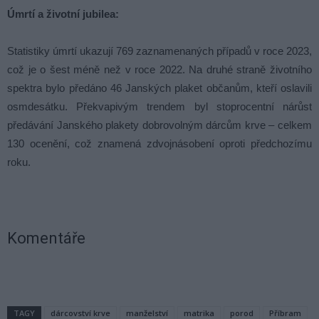
Úmrtí a životní jubilea:
Statistiky úmrtí ukazují 769 zaznamenaných případů v roce 2023,
což je o šest méně než v roce 2022. Na druhé straně životního
spektra bylo předáno 46 Janských plaket občanům, kteří oslavili
osmdesátku. Překvapivým trendem byl stoprocentní nárůst
předávání Janského plakety dobrovolným dárcům krve – celkem
130 ocenění, což znamená zdvojnásobení oproti předchozímu
roku.
Komentáře
TAGY
dárcovství krve
manželství
matrika
porod
Příbram