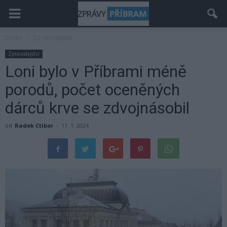
Domů
Zpravodajství
Zpravodajství
Loni bylo v Příbrami méně
porodů, počet oceněných
dárců krve se zdvojnásobil
od
Radek Ctibor
-
11. 1. 2024