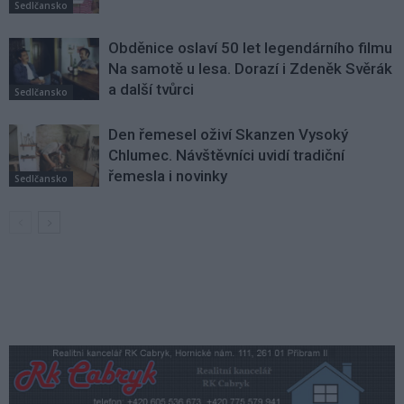
Sedlčansko
Obděnice oslaví 50 let legendárního filmu
Na samotě u lesa. Dorazí i Zdeněk Svěrák
a další tvůrci
Sedlčansko
Den řemesel oživí Skanzen Vysoký
Chlumec. Návštěvníci uvidí tradiční
řemesla i novinky
Sedlčansko