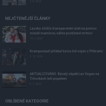
3. 8. 2026
NEJČTENĚJŠÍ ČLÁNKY
Lazsko zřídilo transparentní účet na pomoc
mladé mamince, náhle postižené mrtvicí
14. 2. 2023
Krampuslauf přilákal tisíce lidí nejen z Příbrami
2. 12. 2016
AKTUALIZOVÁNO: Bývalý objekt Las Vegas na
Trhovkách lehl popelem
8. 7. 2023
OBLÍBENÉ KATEGORIE