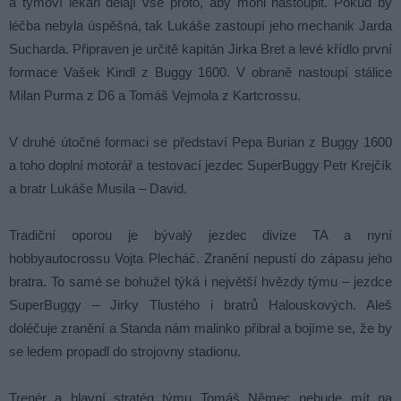
a týmoví lékaři dělají vše proto, aby mohl nastoupit. Pokud by
léčba nebyla úspěšná, tak Lukáše zastoupí jeho mechanik Jarda
Sucharda. Připraven je určitě kapitán Jirka Bret a levé křídlo první
formace Vašek Kindl z Buggy 1600. V obraně nastoupí stálice
Milan Purma z D6 a Tomáš Vejmola z Kartcrossu.
V druhé útočné formaci se představí Pepa Burian z Buggy 1600
a toho doplní motorář a testovací jezdec SuperBuggy Petr Krejčík
a bratr Lukáše Musila – David.
Tradiční oporou je bývalý jezdec divize TA a nyní
hobbyautocrossu Vojta Plecháč. Zranění nepustí do zápasu jeho
bratra. To samé se bohužel týká i největší hvězdy týmu – jezdce
SuperBuggy – Jirky Tlustého i bratrů Halouskových. Aleš
doléčuje zranění a Standa nám malinko přibral a bojíme se, že by
se ledem propadl do strojovny stadionu.
Trenér a hlavní stratég týmu Tomáš Němec nebude mít na