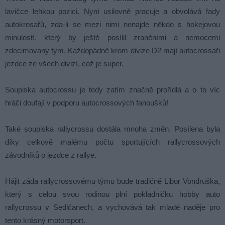
lavičce lehkou pozici. Nyní usilovně pracuje a obvolává řady
autokrosařů, zda-li se mezi nimi nenajde někdo s hokejovou
minulostí, který by ještě posílil zraněními a nemocemi
zdecimovaný tým. Každopádně krom divize D2 mají autocrossaři
jezdce ze všech divizí, což je super.
Soupiska autocrossu je tedy zatím značně prořídlá a o to víc
hráči doufají v podporu autocrossových fanoušků!
Také soupiska rallycrossu dostála mnoha změn. Posílena byla
díky celkově malému počtu sportujících rallycrossových
závodníků o jezdce z rallye.
Hájit záda rallycrossovému týmu bude tradičně Libor Vondruška,
který s celou svou rodinou plní pokladničku hobby auto
rallycrossu v Sedlčanech, a vychovává tak mladé naděje pro
tento krásný motorsport.