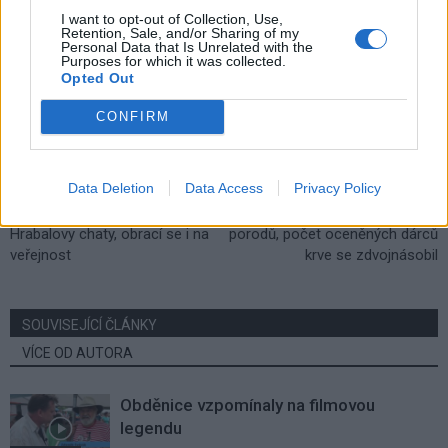
I want to opt-out of Collection, Use,
Retention, Sale, and/or Sharing of my
Personal Data that Is Unrelated with the
Purposes for which it was collected.
Opted Out
CONFIRM
Předchozí článek
Následující článek
Data Deletion
Data Access
Privacy Policy
Kraj hledá předměty na vybavení
Loni bylo v Příbrami méně
Hrabalovy chaty, obrací se i na
porodů, počet oceněných dárců
veřejnost
krve se zdvojnásobil
SOUVISEJÍCÍ ČLÁNKY
VÍCE OD AUTORA
Obděnice vzpomínaly na filmovou
legendu