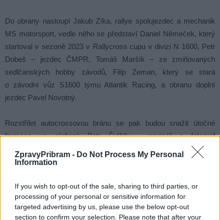
Do obrany nastoupí Jakub Zíka, rallye spolujezdec a mechanik
MS motorsport, vedle něho se představí Daniel Němeček, který
startoval v sezoně 2023 v Rallycross cupu v divizi N 1600, Petr
Dobeš – jezdec ČMPR, Tomáš Maršík – ze zmiňovaných
sedlčanských hobby závodů, Filip Zeman, který se stará
o závodní vůz S1600 týmu Atlantik Racing, a obranu doplní
jezdec Pavel Novotný.
Rozstřílet autocrossovou bránu se pak budou snažit útočné
formace ve složení: Petr Šulčík – novinář a fotograf
z rallycross.cz, Lukáš Bím – jezdec a mechanik Tomáše Mičíka,
ZpravyPribram -
Do Not Process My Personal
Tomáš Albrecht – motorář a mechanik, Petr Lávička a Tomáš
Information
Slaba, jezdec ČTHV z místního autoklubu RAC Sedlčany,
If you wish to opt-out of the sale, sharing to third parties, or
Roman Matouš a Roman Suchý z Rallycross Cupu, Štěpán
processing of your personal or sensitive information for
Vojtěch z rallye a mechanik Josef Faltýn.
targeted advertising by us, please use the below opt-out
section to confirm your selection. Please note that after your