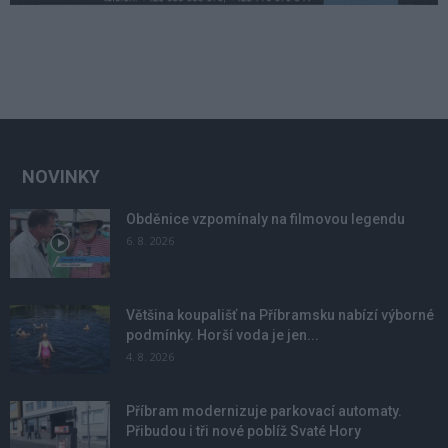
NOVINKY
Obděnice vzpomínaly na filmovou legendu
6. 8. 2026
Většina koupališť na Příbramsku nabízí výborné
podmínky. Horší voda je jen...
4. 8. 2026
Příbram modernizuje parkovací automaty.
Přibudou i tři nové poblíž Svaté Hory