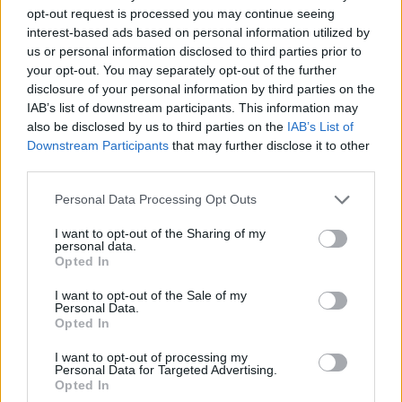
Rallycrossová reprezentace doufá ve výhodu domácího
opt-out request is processed you may continue seeing
interest-based ads based on personal information utilized by
sedlčanského prostředí a v podporu diváků. Po dvou prohraných
us or personal information disclosed to third parties prior to
duelech by se letošní sportovní štěstí mohlo překlopit ze šotoliny
your opt-out. You may separately opt-out of the further
na asfalt.
disclosure of your personal information by third parties on the
IAB’s list of downstream participants. This information may
Kdy: 13. 01. 2024 od 11:30 do 14:30
also be disclosed by us to third parties on the
IAB’s List of
Downstream Participants
that may further disclose it to other
third parties.
Kde: Zimní stadion Sedlčany
Personal Data Processing Opt Outs
Účastníci: Týmy závodníků v rallycrossu a autocrossu
I want to opt-out of the Sharing of my
personal data.
Opted In
Komentáře
I want to opt-out of the Sale of my
Personal Data.
Opted In
I want to opt-out of processing my
TAGY
autocross
hokej
rallycross
Sedlčanská kotlina
Personal Data for Targeted Advertising.
Opted In
Sedlčany
zimní stadion