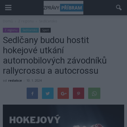
Domů
Z regionu
Sedlčansko
Z regionu
Sedlčansko
Sport
Sedlčany budou hostit
hokejové utkání
automobilových závodníků
rallycrossu a autocrossu
od
redakce
-
10. 1. 2024