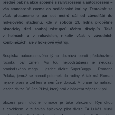
předně pak na akce spojené s rallycrossem a autocrossem –
vás standardně zveme do sedlčanské kotliny. Tentokrát se
však přesuneme o pár set metrů dál od závodiště do
hokejového stadionu, kde v sobotu 13. ledna proběhne
historicky třetí souboj zástupců těchto disciplín. Také
v helmách a v rukavicích, nikoliv však v závodních
kombinézách, ale v hokejové výstroji.
Soupiska autocrossového týmu doznává oproti předchozímu
ročníku pár změn. Asi tou nejpodstatnější je neúčast
brankařského mága – jezdce divize SuperBuggy – Romana
Poláka, jemuž se narodil potomek do rodiny. A tak má Roman
nějaké praní a žehlení a nemůže dorazit. V bráně ho nahradí
jezdec divize D6 Jan Přibyl, který hrál v loňském zápase v poli.
Složení první útočné formace je také ohroženo. Rýmičkou
s covídkem je zužován špičkový pilot divize TA Lukáš Musil