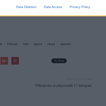
Data Deletion
Data Access
Privacy Policy
tě
Příbram
řidič
výjezd
zácpa
zipování
Následující článek
Příbramáci si připomněli 17. listopad