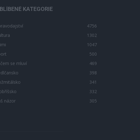
BLÍBENÉ KATEGORIE
ravodajství
4756
ltura
1302
imi
1047
ort
500
 čem se mluví
469
edlčansko
398
ožmitálsko
341
obříšsko
332
áš názor
305