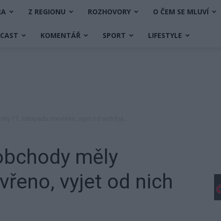
RA
Z REGIONU
ROZHOVORY
O ČEM SE MLUVÍ
DCAST
KOMENTÁŘ
SPORT
LIFESTYLE
měly 17. listopadu otevřeno, vyjet od nich byl...
e obchody měly
vřeno, vyjet od nich