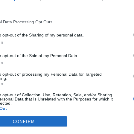
l Data Processing Opt Outs
o opt-out of the Sharing of my personal data.
ila a Metoděje
In
o opt-out of the Sale of my Personal Data.
cii
In
to opt-out of processing my Personal Data for Targeted
ing.
m² zavřeno:
In
tátu a Nový rok
o opt-out of Collection, Use, Retention, Sale, and/or Sharing
ersonal Data that Is Unrelated with the Purposes for which it
lected.
Out
venského státu
CONFIRM