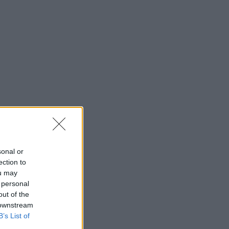
sonal or
ection to
ou may
 personal
out of the
 downstream
B’s List of