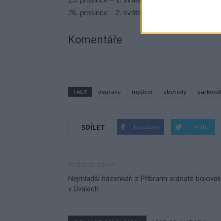
26. prosince – 2. svátek vánoční
Komentáře
TAGY
doprava
myšlení
obchody
parkoviš
SDÍLET
Facebook
Twitter
Předchozí článek
Nejmladší házenkáři z Příbrami srdnatě bojovali
v Úvalech