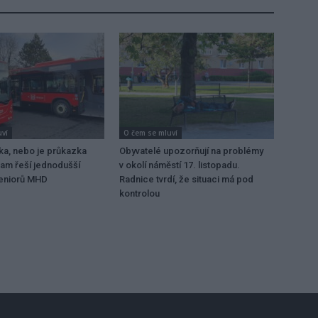
uví
O čem se mluví
ka, nebo je průkazka
Obyvatelé upozorňují na problémy
ram řeší jednodušší
v okolí náměstí 17. listopadu.
seniorů MHD
Radnice tvrdí, že situaci má pod
kontrolou