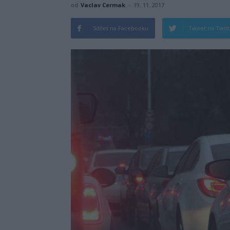
od
Vaclav Cermak
-
19. 11. 2017
Sdílet na Facebooku
Tweet na Twit