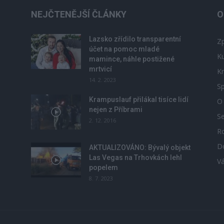
NEJČTENĚJŠÍ ČLÁNKY
O
Lazsko zřídilo transparentní
Zp
účet na pomoc mladé
Ku
mamince, náhle postižené
mrtvicí
Kr
14. 2. 2023
Sp
Krampuslauf přilákal tisíce lidí
O
nejen z Příbrami
S
2. 12. 2016
R
D
u
AKTUALIZOVÁNO: Bývalý objekt
Las Vegas na Trhovkách lehl
V
popelem
8. 7. 2023