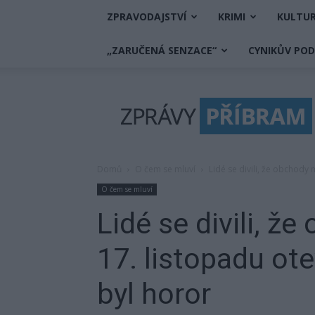
ZPRAVODAJSTVÍ
KRIMI
KULTU
„ZARUČENÁ SENZACE“
CYNIKŮV PO
Zprávy
Příbram
Domů
O čem se mluví
Lidé se divili, že obchody 
O čem se mluví
Lidé se divili, ž
17. listopadu ote
byl horor