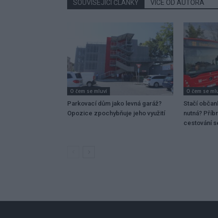
SOUVISEJÍCÍ ČLÁNKY
VÍCE OD AUTORA
O čem se mluví
O čem se ml
Parkovací dům jako levná garáž?
Stačí občan
Opozice zpochybňuje jeho využití
nutná? Příb
cestování 