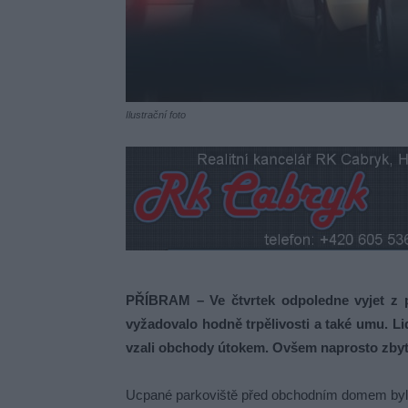
Ilustrační foto
PŘÍBRAM – Ve čtvrtek odpoledne vyjet z p
vyžadovalo hodně trpělivosti a také umu. Li
vzali obchody útokem. Ovšem naprosto zby
Ucpané parkoviště před obchodním domem bylo