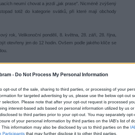
ituacích neumí chovat a jezdí „jak prase“. Nicméně zvýšený
topad totiž do kategorie svátků, při které mají obchody
 rok, Velikonoční pondělí, 8. května, 28. září, 28. října,
být otevřeny jen do 12 hodin. Ovšem podle jakého klíče se
dou.
ohli také řidiči, kteří jednak neumí „zipovat“ a za druhé
 nejdříve z plného parkoviště musí auta odjet, aby se tam
bram -
Do Not Process My Personal Information
ě auta jedoucí od obchodního centra Stop Shop směrem do
to opt-out of the sale, sharing to third parties, or processing of your per
 parkoviště Alberta. Přitom stačilo, aby tito řidiči místo
formation for targeted advertising by us, please use the below opt-out s
k výjezdu odbočku na Žežice, jenže to by museli mít hlavu
r selection. Please note that after your opt-out request is processed y
m nepršelo do krku…
eing interest-based ads based on personal information utilized by us or
disclosed to third parties prior to your opt-out. You may separately opt-
ět čeká mnoho podobných infarktových situací u všech
losure of your personal information by third parties on the IAB’s list of
. This information may also be disclosed by us to third parties on the
IA
ámější je každoroční zácpa u Tesca a OBI. Máme se opět na
Participants
that may further disclose it to other third parties.