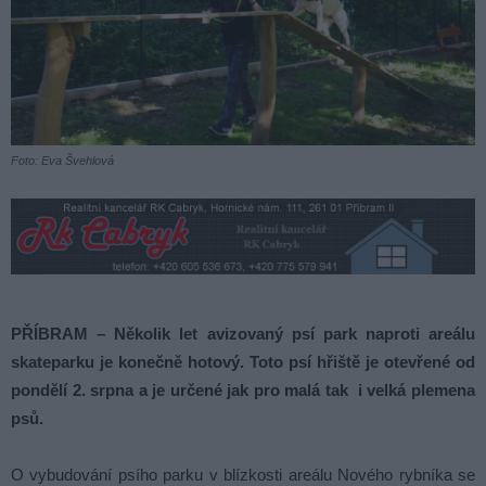
Foto: Eva Švehlová
PŘÍBRAM – Několik let avizovaný psí park naproti areálu
skateparku je konečně hotový. Toto psí hřiště je otevřené od
pondělí 2. srpna a je určené jak pro malá tak i velká plemena
psů.
O vybudování psího parku v blízkosti areálu Nového rybníka se