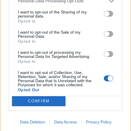
Personal Data Processing Opt Outs
I want to opt-out of the Sharing of my
personal data.
Opted In
I want to opt-out of the Sale of my
Personal Data.
Opted In
I want to opt-out of processing my
Personal Data for Targeted Advertising.
Předchozí článek
Následující článek
Opted In
Rekonstrukce náměstí J. A.
Most v Počaplech bude zřejmě
Alise by měla připomenout
hotový dřív, než se
I want to opt-out of Collection, Use,
Retention, Sale, and/or Sharing of my
i historickou stezku
předpokládalo
Personal Data that Is Unrelated with the
Purposes for which it was collected.
Opted Out
SOUVISEJÍCÍ ČLÁNKY
CONFIRM
VÍCE OD AUTORA
Většina koupališť na Příbramsku nabízí
Data Deletion
Data Access
Privacy Policy
výborné podmínky. Horší voda je jen na