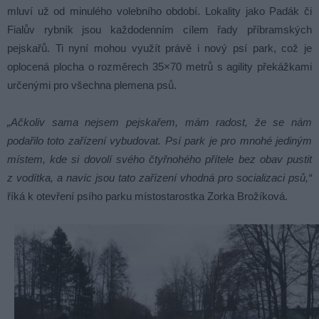
mluví už od minulého volebního období. Lokality jako Padák či
Fialův rybník jsou každodenním cílem řady příbramských
pejskařů. Ti nyní mohou využít právě i nový psí park, což je
oplocená plocha o rozměrech 35×70 metrů s agility překážkami
určenými pro všechna plemena psů.
„Ačkoliv sama nejsem pejskařem, mám radost, že se nám
podařilo toto zařízení vybudovat. Psí park je pro mnohé jediným
místem, kde si dovolí svého čtyřnohého přítele bez obav pustit
z vodítka, a navíc jsou tato zařízení vhodná pro socializaci psů,“
říká k otevření psího parku místostarostka Zorka Brožíková.