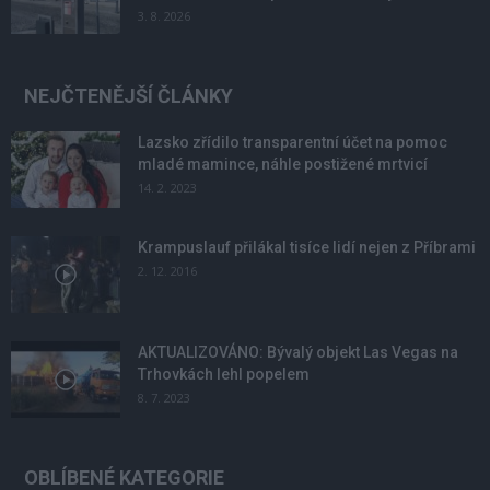
3. 8. 2026
NEJČTENĚJŠÍ ČLÁNKY
Lazsko zřídilo transparentní účet na pomoc
mladé mamince, náhle postižené mrtvicí
14. 2. 2023
Krampuslauf přilákal tisíce lidí nejen z Příbrami
2. 12. 2016
AKTUALIZOVÁNO: Bývalý objekt Las Vegas na
Trhovkách lehl popelem
8. 7. 2023
OBLÍBENÉ KATEGORIE