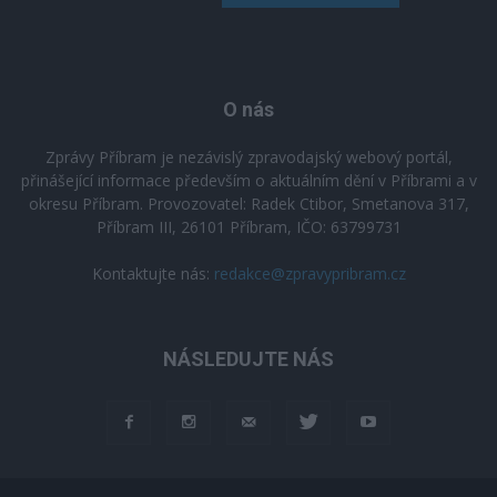
O nás
Zprávy Příbram je nezávislý zpravodajský webový portál,
přinášející informace především o aktuálním dění v Příbrami a v
okresu Příbram. Provozovatel: Radek Ctibor, Smetanova 317,
Příbram III, 26101 Příbram, IČO: 63799731
Kontaktujte nás:
redakce@zpravypribram.cz
NÁSLEDUJTE NÁS