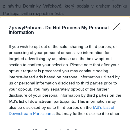
z návrhu Dominiky Vařekové, který podala v druhém ročníku
Participativního rozpočtu města.
ZpravyPribram -
Do Not Process My Personal
Areál nového psího parku bude večer zamykán a veřejnosti bude
Information
otevřený denně, a to v období od dubna do září v čase od 8 do 20
hodin a od října do března od 9 do 17 hodin.
„Také pro tento nový
If you wish to opt-out of the sale, sharing to third parties, or
areál byl zpracován provozní řád, proto prosíme návštěvníky, aby
processing of your personal or sensitive information for
targeted advertising by us, please use the below opt-out
se tímto řádem řídili,“
dodává Zorka Brožíková.
section to confirm your selection. Please note that after your
opt-out request is processed you may continue seeing
interest-based ads based on personal information utilized by
us or personal information disclosed to third parties prior to
Komentáře
your opt-out. You may separately opt-out of the further
disclosure of your personal information by third parties on the
IAB’s list of downstream participants. This information may
also be disclosed by us to third parties on the
IAB’s List of
Downstream Participants
that may further disclose it to other
third parties.
TAGY
agility
Nový rybník
otevření
pes
Příbram
psí park
skatepark
Zorka Brožíková