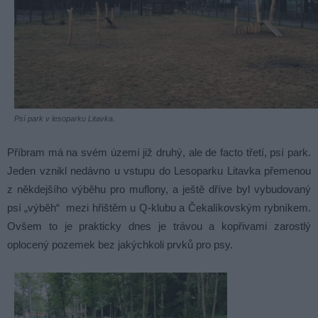
Psí park v lesoparku Litavka.
Příbram má na svém území již druhý, ale de facto třetí, psí park.
Jeden vznikl nedávno u vstupu do Lesoparku Litavka přemenou
z někdejšího výběhu pro muflony, a ještě dříve byl vybudovaný
psí „výběh“ mezi hřištěm u Q-klubu a Čekalíkovským rybníkem.
Ovšem to je prakticky dnes je trávou a kopřivami zarostlý
oplocený pozemek bez jakýchkoli prvků pro psy.