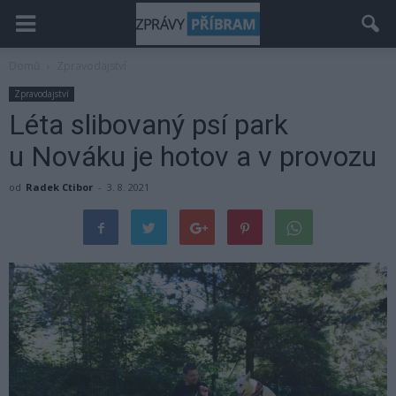
Domů
Zpravodajství
Zpravodajství
Léta slibovaný psí park
u Nováku je hotov a v provozu
od
Radek Ctibor
-
3. 8. 2021