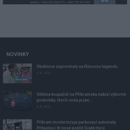
NOVINKY
Obděnice vzpomínaly na filmovou legendu
6. 8. 2026
Většina koupališť na Příbramsku nabízí výborné
podmínky. Horší voda je jen...
4. 8. 2026
Příbram modernizuje parkovací automaty.
Přibudou i tři nové poblíž Svaté Hory