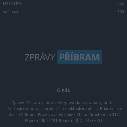
Dobříšsko
332
Váš názor
305
O nás
Zprávy Příbram je nezávislý zpravodajský webový portál,
přinášející informace především o aktuálním dění v Příbrami a v
okresu Příbram. Provozovatel: Radek Ctibor, Smetanova 317,
Příbram III, 26101 Příbram, IČO: 63799731