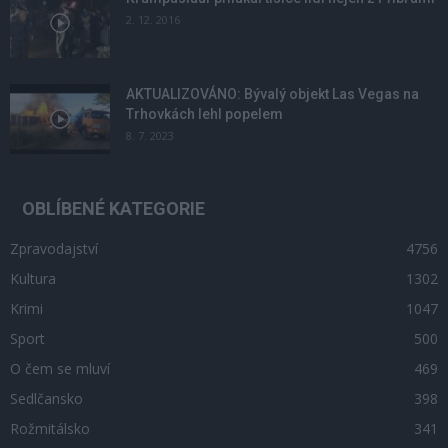
2. 12. 2016
AKTUALIZOVÁNO: Bývalý objekt Las Vegas na
Trhovkách lehl popelem
8. 7. 2023
OBLÍBENÉ KATEGORIE
Zpravodajství
4756
Kultura
1302
Krimi
1047
Sport
500
O čem se mluví
469
Sedlčansko
398
Rožmitálsko
341