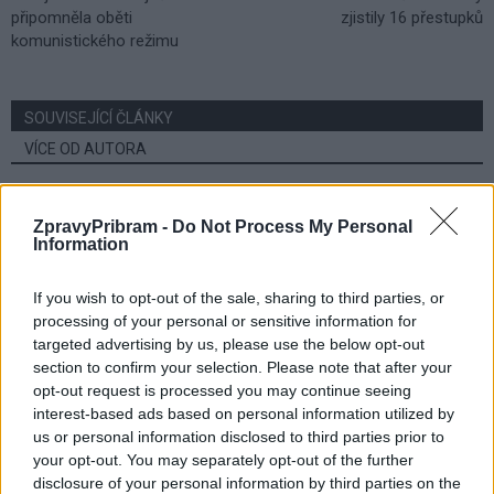
připomněla oběti
zjistily 16 přestupků
komunistického režimu
SOUVISEJÍCÍ ČLÁNKY
VÍCE OD AUTORA
Většina koupališť na Příbramsku nabízí
ZpravyPribram -
Do Not Process My Personal
výborné podmínky. Horší voda je jen na
Information
Živohošti
Zpravodajství
If you wish to opt-out of the sale, sharing to third parties, or
Příbram modernizuje parkovací automaty.
processing of your personal or sensitive information for
Přibudou i tři nové poblíž Svaté Hory
targeted advertising by us, please use the below opt-out
section to confirm your selection. Please note that after your
Zpravodajství
opt-out request is processed you may continue seeing
interest-based ads based on personal information utilized by
Středočeský kraj upravil pravidla soutěže.
us or personal information disclosed to third parties prior to
Obce nově získají body i za předcházení
your opt-out. You may separately opt-out of the further
vzniku odpadu
Zpravodajství
disclosure of your personal information by third parties on the