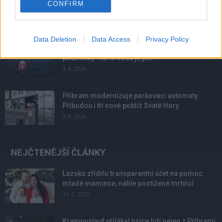
Obděnice vzpomínaly na filmovou legendu
CONFIRM
6. 8. 2026
Data Deletion
Data Access
Privacy Policy
Většina koupališť na Příbramsku nabízí výborné
podmínky. Horší voda je jen...
4. 8. 2026
Příbram modernizuje parkovací automaty.
Přibudou i tři nové poblíž Svaté Hory
3. 8. 2026
NEJČTENĚJŠÍ ČLÁNKY
Lazsko zřídilo transparentní účet na pomoc
mladé mamince, náhle postižené mrtvicí
14. 2. 2023
Krampuslauf přilákal tisíce lidí nejen z Příbrami