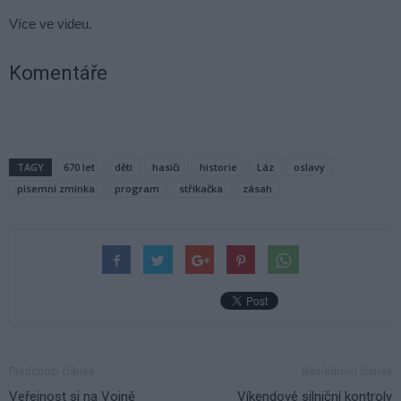
Více ve videu.
Komentáře
TAGY
670 let
děti
hasiči
historie
Láz
oslavy
písemní zmínka
program
stříkačka
zásah
Předchozí článek
Následující článek
Veřejnost si na Vojně
Víkendové silniční kontroly