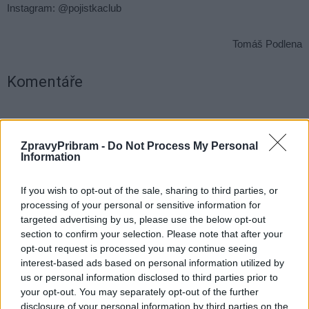
Instagram: @pojistkaclub
Tomáš Podlena
Komentáře
ZpravyPribram -
Do Not Process My Personal
TAGY
klub
Pojistka
Příbram
program
září
Information
If you wish to opt-out of the sale, sharing to third parties, or
processing of your personal or sensitive information for
targeted advertising by us, please use the below opt-out
section to confirm your selection. Please note that after your
opt-out request is processed you may continue seeing
interest-based ads based on personal information utilized by
us or personal information disclosed to third parties prior to
your opt-out. You may separately opt-out of the further
Předchozí článek
Následující článek
disclosure of your personal information by third parties on the