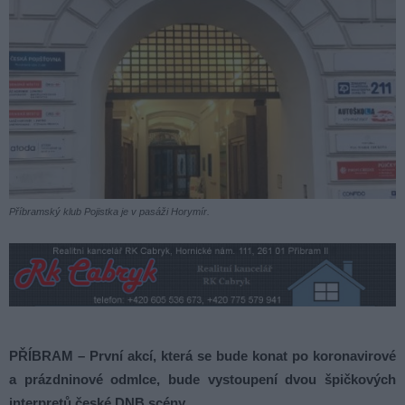
Příbramský klub Pojistka je v pasáži Horymír.
PŘÍBRAM – První akcí, která se bude konat po koronavirové
a prázdninové odmlce, bude vystoupení dvou špičkových
interpretů české DNB scény.