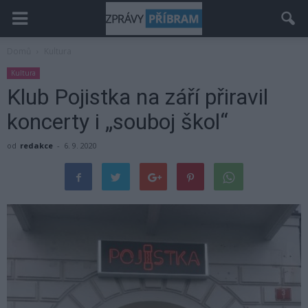
Domů
Kultura
Kultura
Klub Pojistka na září přiravil
koncerty i „souboj škol“
od
redakce
-
6. 9. 2020