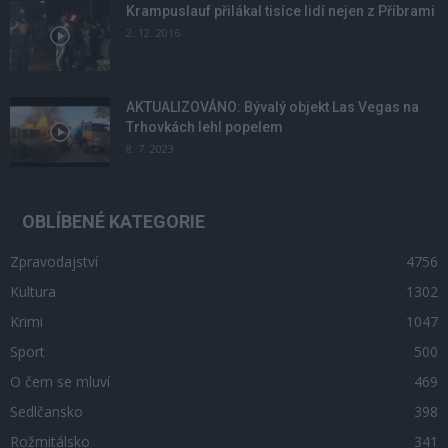
Krampuslauf přilákal tisíce lidí nejen z Příbrami
2. 12. 2016
AKTUALIZOVÁNO: Bývalý objekt Las Vegas na
Trhovkách lehl popelem
8. 7. 2023
OBLÍBENÉ KATEGORIE
Zpravodajství
4756
Kultura
1302
Krimi
1047
Sport
500
O čem se mluví
469
Sedlčansko
398
Rožmitálsko
341