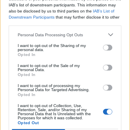
Historický špejchar ve
Dobříšská 2. ZŠ má nový pavilon
IAB’s list of downstream participants. This information may
Hvožďanech se dnes otevře
a jídelnu
also be disclosed by us to third parties on the
IAB’s List of
veřejnosti
Downstream Participants
that may further disclose it to other
third parties.
Personal Data Processing Opt Outs
SOUVISEJÍCÍ ČLÁNKY
VÍCE OD AUTORA
I want to opt-out of the Sharing of my
personal data.
Opted In
Dnes se v Příbrami otevře výstava
Rovnováha života. Vernisáž nabídne
I want to opt-out of the Sale of my
Personal Data.
i hudební a básnický program
Kultura
Opted In
Festival hudby na zámku Dobříš sází na
I want to opt-out of processing my
Personal Data for Targeted Advertising.
jedinečnou atmosféru. Klasiku propojí
Opted In
s dalšími žánry i rodinným programem
Dobříšsko
I want to opt-out of Collection, Use,
Retention, Sale, and/or Sharing of my
Fesťáczek Presents poprvé míří do
Personal Data that Is Unrelated with the
Purposes for which it was collected.
Lesního divadla Skalka. Nabídne hudbu,
Opted Out
divadlo i tvořivé dílny
Kultura