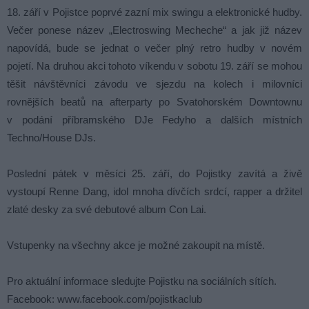
18. září v Pojistce poprvé zazní mix swingu a elektronické hudby.
Večer ponese název „Electroswing Mecheche“ a jak již název
napovídá, bude se jednat o večer plný retro hudby v novém
pojetí. Na druhou akci tohoto víkendu v sobotu 19. září se mohou
těšit návštěvníci závodu ve sjezdu na kolech i milovníci
rovnějších beatů na afterparty po Svatohorském Downtownu
v podání příbramského DJe Fedyho a dalších místních
Techno/House DJs.
Poslední pátek v měsíci 25. září, do Pojistky zavítá a živě
vystoupí Renne Dang, idol mnoha dívčích srdcí, rapper a držitel
zlaté desky za své debutové album Con Lai.
Vstupenky na všechny akce je možné zakoupit na místě.
Pro aktuální informace sledujte Pojistku na sociálních sítích.
Facebook: www.facebook.com/pojistkaclub