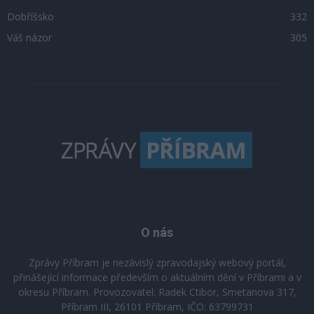
Dobříšsko
332
Váš názor
305
O nás
Zprávy Příbram je nezávislý zpravodajský webový portál,
přinášející informace především o aktuálním dění v Příbrami a v
okresu Příbram. Provozovatel: Radek Ctibor, Smetanova 317,
Příbram III, 26101 Příbram, IČO: 63799731