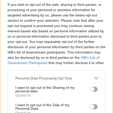
If you wish to opt-out of the sale, sharing to third parties, or
processing of your personal or sensitive information for
SOUVISEJÍCÍ ČLÁNKY
targeted advertising by us, please use the below opt-out
VÍCE OD AUTORA
section to confirm your selection. Please note that after your
opt-out request is processed you may continue seeing
interest-based ads based on personal information utilized by
Většina koupališť na Příbramsku nabízí
us or personal information disclosed to third parties prior to
výborné podmínky. Horší voda je jen na
your opt-out. You may separately opt-out of the further
Živohošti
Zpravodajství
disclosure of your personal information by third parties on the
IAB’s list of downstream participants. This information may
Příbram modernizuje parkovací automaty.
also be disclosed by us to third parties on the
IAB’s List of
Downstream Participants
Přibudou i tři nové poblíž Svaté Hory
that may further disclose it to other
third parties.
Zpravodajství
Personal Data Processing Opt Outs
Středočeský kraj upravil pravidla soutěže.
Obce nově získají body i za předcházení
I want to opt-out of the Sharing of my
personal data.
vzniku odpadu
Zpravodajství
Opted In
I want to opt-out of the Sale of my
Personal Data.
Opted In