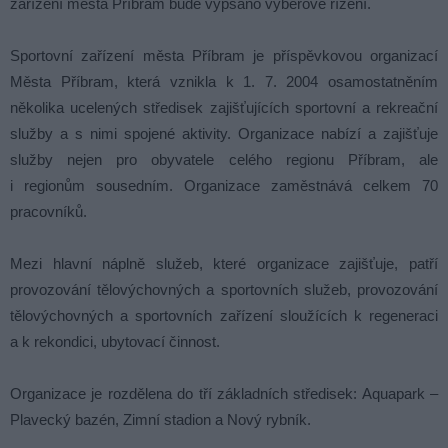
zařízení města Příbram bude vypsáno výběrové řízení.
Sportovní zařízení města Příbram je příspěvkovou organizací
Města Příbram, která vznikla k 1. 7. 2004 osamostatněním
několika ucelených středisek zajišťujících sportovní a rekreační
služby a s nimi spojené aktivity. Organizace nabízí a zajišťuje
služby nejen pro obyvatele celého regionu Příbram, ale
i regionům sousedním. Organizace zaměstnává celkem 70
pracovníků.
Mezi hlavní náplně služeb, které organizace zajišťuje, patří
provozování tělovýchovných a sportovních služeb, provozování
tělovýchovných a sportovních zařízení sloužících k regeneraci
a k rekondici, ubytovací činnost.
Organizace je rozdělena do tří základních středisek: Aquapark –
Plavecký bazén, Zimní stadion a Nový rybník.