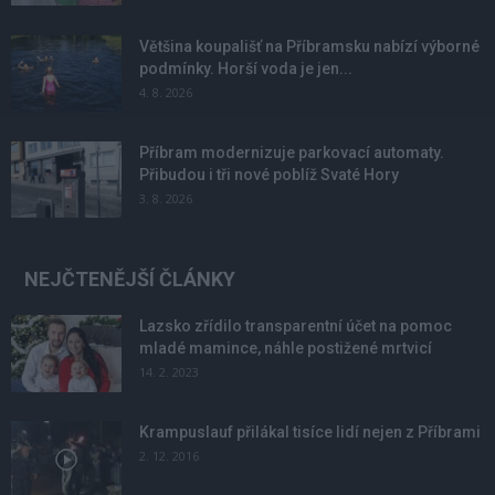
Většina koupališť na Příbramsku nabízí výborné
podmínky. Horší voda je jen...
4. 8. 2026
Příbram modernizuje parkovací automaty.
Přibudou i tři nové poblíž Svaté Hory
3. 8. 2026
NEJČTENĚJŠÍ ČLÁNKY
Lazsko zřídilo transparentní účet na pomoc
mladé mamince, náhle postižené mrtvicí
14. 2. 2023
Krampuslauf přilákal tisíce lidí nejen z Příbrami
2. 12. 2016