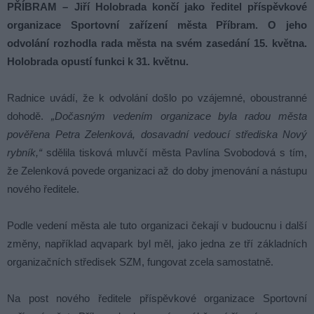
PŘÍBRAM – Jiří Holobrada končí jako ředitel příspěvkové
organizace Sportovní zařízení města Příbram. O jeho
odvolání rozhodla rada města na svém zasedání 15. května.
Holobrada opustí funkci k 31. květnu.
Radnice uvádí, že k odvolání došlo po vzájemné, oboustranné
dohodě.
„Dočasným vedením organizace byla radou města
pověřena Petra Zelenková, dosavadní vedoucí střediska Nový
rybník,“
sdělila tisková mluvčí města Pavlína Svobodová s tím,
že Zelenková povede organizaci až do doby jmenování a nástupu
nového ředitele.
Podle vedení města ale tuto organizaci čekají v budoucnu i další
změny, například aqvapark byl měl, jako jedna ze tří základních
organizačních středisek SZM, fungovat zcela samostatně.
Na post nového ředitele příspěvkové organizace Sportovní