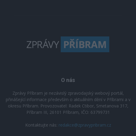
O nás
Zprávy Příbram je nezávislý zpravodajský webový portál,
přinášející informace především o aktuálním dění v Příbrami a v
okresu Příbram. Provozovatel: Radek Ctibor, Smetanova 317,
Příbram III, 26101 Příbram, IČO: 63799731
Kontaktujte nás:
redakce@zpravypribram.cz