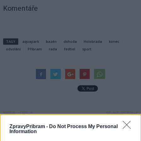
Komentáře
TAGY
aquapark
bazén
dohoda
Holobrada
konec
odvolání
Příbram
rada
ředtiel
sport
Předchozí článek
Následující článek
Vykopával trilobity a netušil, že
Červnový Den sportu nabídne
ZpravyPribram -
Do Not Process My Personal
se to nesmí
několik desítek sportovních
Information
disciplín i legendární sportovce