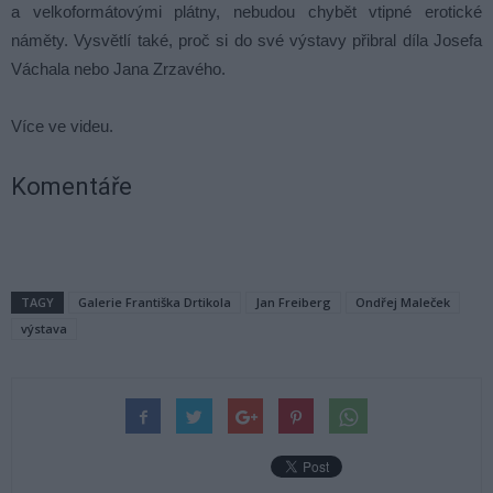
a velkoformátovými plátny, nebudou chybět vtipné erotické
náměty. Vysvětlí také, proč si do své výstavy přibral díla Josefa
Váchala nebo Jana Zrzavého.
Více ve videu.
Komentáře
TAGY
Galerie Františka Drtikola
Jan Freiberg
Ondřej Maleček
výstava