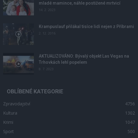
mladé mamince, náhle postižené mrtvicí
14. 2. 2023
Krampuslauf přilákal tisíce lidí nejen z Příbrami
2. 12. 2016
AKTUALIZOVÁNO: Bývalý objekt Las Vegas na
Trhovkách lehl popelem
8. 7. 2023
OBLÍBENÉ KATEGORIE
Zpravodajství
4756
Kultura
1302
Krimi
1047
Sport
500