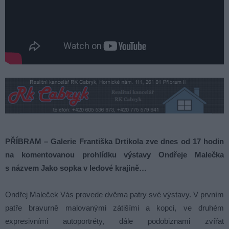
PŘÍBRAM – Galerie Františka Drtikola zve dnes od 17 hodin
na komentovanou prohlídku výstavy Ondřeje Malečka
s názvem Jako sopka v ledové krajině…
Ondřej Maleček Vás provede dvěma patry své výstavy. V prvním
patře bravurně malovanými zátišími a kopci, ve druhém
expresivními autoportréty, dále podobiznami zvířat