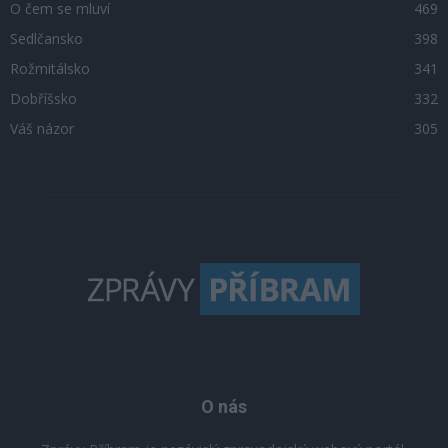
O čem se mluví
469
Sedlčansko
398
Rožmitálsko
341
Dobříšsko
332
Váš názor
305
O nás