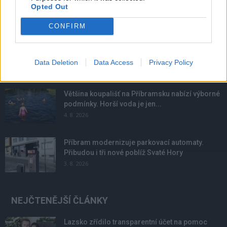
Opted Out
NOVINKY
CONFIRM
Obděnice vzpomínaly na filmovou legendu
6. 8. 2026
Data Deletion
Data Access
Privacy Policy
Většina koupališť na Příbramsku nabízí výborné
podmínky. Horší voda je jen...
4. 8. 2026
Příbram modernizuje parkovací automaty.
Přibudou i tři nové poblíž Svaté Hory
3. 8. 2026
NEJČTENĚJŠÍ ČLÁNKY
Lazsko zřídilo transparentní účet na pomoc