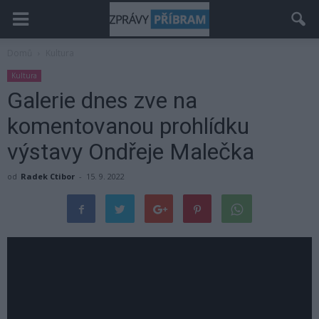
Domů
Kultura
Kultura
Galerie dnes zve na
komentovanou prohlídku
výstavy Ondřeje Malečka
od
Radek Ctibor
-
15. 9. 2022