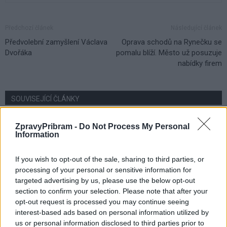
Předchozí článek
Následující článek
Předvolební zamyšlení Václava
Oprava schodů na Rynečku se
Dvořáka
pomalu blíží. Město už posuzuje
nabídky firem
SOUVISEJÍCÍ ČLÁNKY
VÍCE OD AUTORA
ZpravyPribram -
Do Not Process My Personal
Information
Dnes se v Příbrami otevře výstava
Rovnováha života. Vernisáž nabídne
If you wish to opt-out of the sale, sharing to third parties, or
i hudební a básnický program
Kultura
processing of your personal or sensitive information for
targeted advertising by us, please use the below opt-out
Festival hudby na zámku Dobříš sází na
section to confirm your selection. Please note that after your
jedinečnou atmosféru. Klasiku propojí
opt-out request is processed you may continue seeing
s dalšími žánry i rodinným programem
interest-based ads based on personal information utilized by
Dobříšsko
us or personal information disclosed to third parties prior to