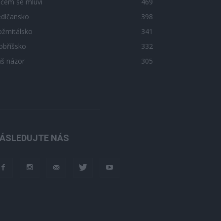
 čem se mluví
469
edlčansko
398
ožmitálsko
341
obříšsko
332
áš názor
305
ÁSLEDUJTE NÁS