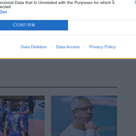
ci
Příbram
turnaj
tým
ersonal Data that Is Unrelated with the Purposes for which it
lected.
Out
CONFIRM
Data Deletion
Data Access
Privacy Policy
Následující článek
Spolek Prokop má novou společenskou místnost