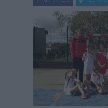
Sdílet na Facebooku
Tweet na Twit