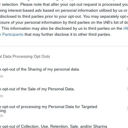
r selection. Please note that after your opt-out request is processed y
 moc si ho užili. Již teď se těší na další turnaj, který se
eing interest-based ads based on personal information utilized by us or
od Bezdězem.
disclosed to third parties prior to your opt-out. You may separately opt-
losure of your personal information by third parties on the IAB’s list of
. This information may also be disclosed by us to third parties on the
IA
Participants
that may further disclose it to other third parties.
tloukalová A., Bicanová, Schlitzenbauerová, Wernerová
l Data Processing Opt Outs
litzenbauer, Hylánová a Tvrdoňová
o opt-out of the Sharing of my personal data.
In
házková
o opt-out of the Sale of my Personal Data.
In
to opt-out of processing my Personal Data for Targeted
ing.
In
o opt-out of Collection, Use, Retention, Sale, and/or Sharing