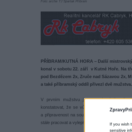
Foto: archiv TJ Spartak Příbram
PŘÍBRAM/KUTNÁ HORA – Další mistrovský tu
konal v sobotu 22. září v Kutné Hoře. Na tř
pod Bezdězem 2x, Zruče nad Sázavou 2x, Mě
a také příbramský oddíl přivezl dvě mužstva.
V prvním mužstvu jsme vyzkoušeli naše 
konstatovat, že se vůbec neztratili. Druhé mu
ZpravyPri
a připravenost na soupeře. Každé z našich mu
stále pracovat a vylepšovat.
If you wish 
sensitive in