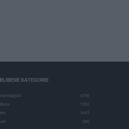
BLÍBENÉ KATEGORIE
ravodajství
4756
ltura
1302
imi
1047
ort
500