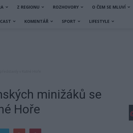
RA
Z REGIONU
ROZHOVORY
O ČEM SE MLUVÍ
DCAST
KOMENTÁŘ
SPORT
LIFESTYLE
představily v Kutné Hoře
mských minižáků se
tné Hoře