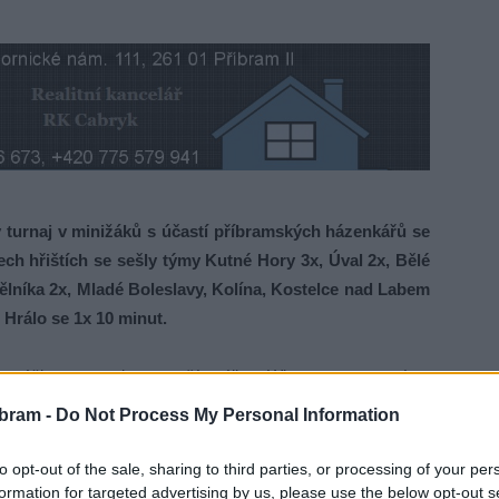
rnaj v minižáků s účastí příbramských házenkářů se
ech hřištích se sešly týmy Kutné Hory 3x, Úval 2x, Bělé
lníka 2x, Mladé Boleslavy, Kolína, Kostelce nad Labem
 Hrálo se 1x 10 minut.
nováčky za podpory naší stálice Wimmera a musíme
žstvo byli ostřílení mazáci, kteří dávali najevo svou silu
bram -
Do Not Process My Personal Information
žstev ukázalo, co umí, ale zároveň i to, na čem je třeba
to opt-out of the sale, sharing to third parties, or processing of your per
formation for targeted advertising by us, please use the below opt-out s