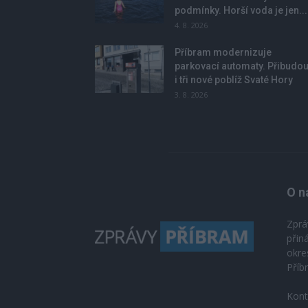
podmínky. Horší voda je jen...
4. 8. 2026
Příbram modernizuje
parkovací automaty. Přibudo
i tři nové poblíž Svaté Hory
3. 8. 2026
O n
Zprá
přin
okre
Příb
Kont