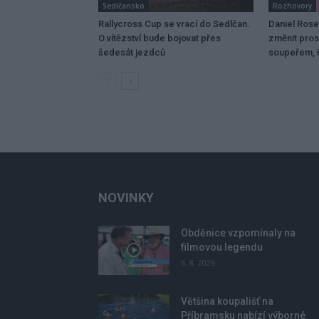
Sedlčansko
Rozhovory
Rallycross Cup se vrací do Sedlčan.
Daniel Ros
O vítězství bude bojovat přes
změnit pros
šedesát jezdců
soupeřem, ř
NOVINKY
Obděnice vzpomínaly na
filmovou legendu
6. 8. 2026
Většina koupališť na
Příbramsku nabízí výborné