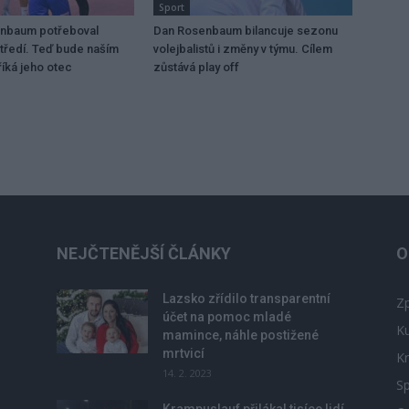
Sport
enbaum potřeboval
Dan Rosenbaum bilancuje sezonu
tředí. Teď bude naším
volejbalistů i změny v týmu. Cílem
íká jeho otec
zůstává play off
NEJČTENĚJŠÍ ČLÁNKY
O
Lazsko zřídilo transparentní
Zp
účet na pomoc mladé
Ku
mamince, náhle postižené
mrtvicí
Kr
14. 2. 2023
Sp