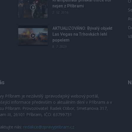
Krampuslauf přilákal tisíce lidí
O
nejen z Příbrami
S
2. 12. 2016
R
D
u
AKTUALIZOVÁNO: Bývalý objekt
Las Vegas na Trhovkách lehl
V
popelem
8. 7. 2023
ás
N
vy Příbram je nezávislý zpravodajský webový portál,
ášející informace především o aktuálním dění v Příbrami a v
su Příbram. Provozovatel: Radek Ctibor, Smetanova 317,
ram III, 26101 Příbram, IČO: 63799731
aktujte nás:
redakce@zpravypribram.cz