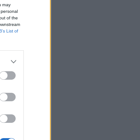
ou may
 personal
out of the
 downstream
B’s List of