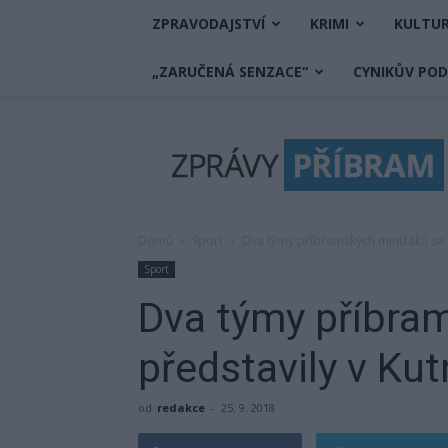
ZPRAVODAJSTVÍ
KRIMI
KULTU
„ZARUČENÁ SENZACE“
CYNIKŮV PO
Zprávy
Příbram
Domů
Sport
Dva týmy příbramských minižáků se 
Sport
Dva týmy příbra
představily v Ku
od
redakce
-
25. 9. 2018