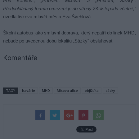
Pod Kaňkou“, „Příbram, Mixova“ a „Příbram, Sázky“.
Předpokládaný termín omezení je do středy 23. listopadu včetně,“
uvedla tisková mluvčí města Eva Švehlová.
Školní autobus jako smluvní doprava, který nepatří do linek MHD,
nebude po uvedenou dobu lokalitu „Sázky“ obsluhovat.
Komentáře
TAGY
havárie
MHD
Mixova ulice
objížďka
sázky