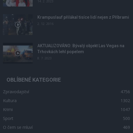
14. 2. 2023
Krampuslauf přilákal tisíce lidí nejen z Příbrami
2. 12. 2016
AKTUALIZOVÁNO: Bývalý objekt Las Vegas na
Trhovkách lehl popelem
8. 7. 2023
OBLÍBENÉ KATEGORIE
Zpravodajství
4756
Kultura
1302
Krimi
1047
Sport
500
O čem se mluví
469