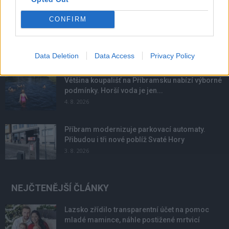
NOVINKY
CONFIRM
Obděnice vzpomínaly na filmovou legendu
6. 8. 2026
Data Deletion
Data Access
Privacy Policy
Většina koupališť na Příbramsku nabízí výborné
podmínky. Horší voda je jen...
4. 8. 2026
Příbram modernizuje parkovací automaty.
Přibudou i tři nové poblíž Svaté Hory
3. 8. 2026
NEJČTENĚJŠÍ ČLÁNKY
Lazsko zřídilo transparentní účet na pomoc
mladé mamince, náhle postižené mrtvicí