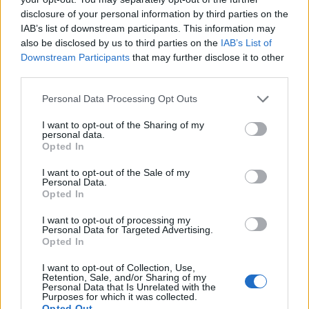
Obce nově získají body i za předcházení
disclosure of your personal information by third parties on the
vzniku odpadu
IAB’s list of downstream participants. This information may
Zpravodajství
also be disclosed by us to third parties on the
IAB’s List of
Downstream Participants
that may further disclose it to other
third parties.
Personal Data Processing Opt Outs
I want to opt-out of the Sharing of my
personal data.
Opted In
I want to opt-out of the Sale of my
Personal Data.
Opted In
I want to opt-out of processing my
Personal Data for Targeted Advertising.
Opted In
I want to opt-out of Collection, Use,
Retention, Sale, and/or Sharing of my
Personal Data that Is Unrelated with the
Purposes for which it was collected.
Opted Out