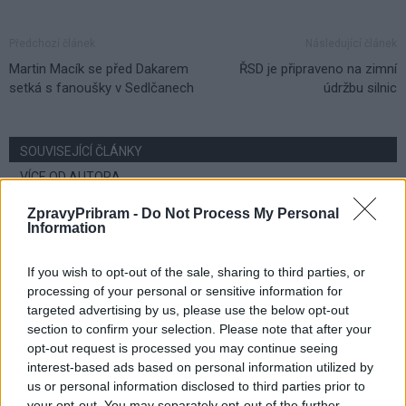
Předchozí článek
Následující článek
Martin Macík se před Dakarem
ŘSD je připraveno na zimní
setká s fanoušky v Sedlčanech
údržbu silnic
SOUVISEJÍCÍ ČLÁNKY
VÍCE OD AUTORA
ZpravyPribram -
Do Not Process My Personal
Většina koupališť na Příbramsku nabízí
Information
výborné podmínky. Horší voda je jen na
Živohošti
Zpravodajství
If you wish to opt-out of the sale, sharing to third parties, or
processing of your personal or sensitive information for
Příbram modernizuje parkovací automaty.
targeted advertising by us, please use the below opt-out
section to confirm your selection. Please note that after your
Přibudou i tři nové poblíž Svaté Hory
opt-out request is processed you may continue seeing
Zpravodajství
interest-based ads based on personal information utilized by
us or personal information disclosed to third parties prior to
Středočeský kraj upravil pravidla soutěže.
your opt-out. You may separately opt-out of the further