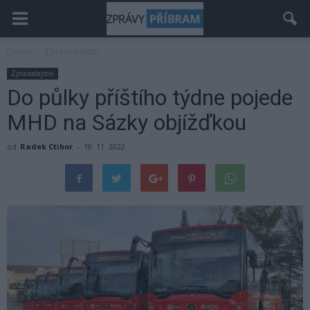
Domů
Zpravodajství
Zpravodajství
Do půlky příštího týdne pojede
MHD na Sázky objížďkou
od
Radek Ctibor
-
18. 11. 2022