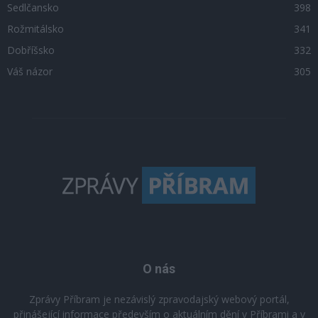
Sedlčansko
398
Rožmitálsko
341
Dobříšsko
332
Váš názor
305
O nás
Zprávy Příbram je nezávislý zpravodajský webový portál,
přinášející informace především o aktuálním dění v Příbrami a v