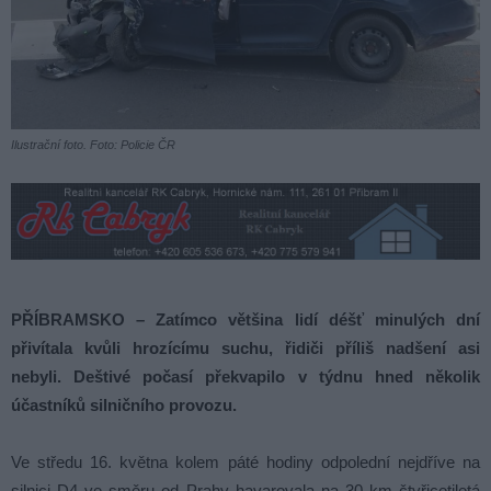
Ilustrační foto. Foto: Policie ČR
PŘÍBRAMSKO – Zatímco většina lidí déšť minulých dní
přivítala kvůli hrozícímu suchu, řidiči příliš nadšení asi
nebyli. Deštivé počasí překvapilo v týdnu hned několik
účastníků silničního provozu.
Ve středu 16. května kolem páté hodiny odpolední nejdříve na
silnici D4 ve směru od Prahy havarovala na 30 km čtyřicetiletá