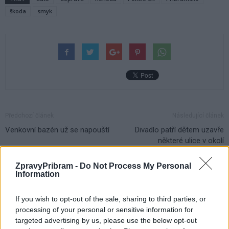
škoda
smyk
Předchozí článek
Následující článek
Venkovní bazén už se napouští
Divadlo patří dětem uzavře
některé ulice v okolí
ZpravyPribram -
Do Not Process My Personal
Information
SOUVISEJÍCÍ ČLÁNKY
VÍCE OD AUTORA
If you wish to opt-out of the sale, sharing to third parties, or
processing of your personal or sensitive information for
Vykradených aut na Příbramsku přibylo.
targeted advertising by us, please use the below opt-out