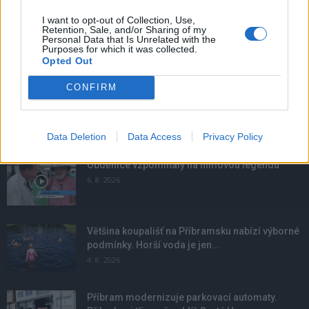
I want to opt-out of Collection, Use,
Retention, Sale, and/or Sharing of my
Personal Data that Is Unrelated with the
Purposes for which it was collected.
Opted Out
CONFIRM
NOVINKY
Data Deletion
Data Access
Privacy Policy
Obděnice vzpomínaly na filmovou legendu
6. 8. 2026
Většina koupališť na Příbramsku nabízí výborné
podmínky. Horší voda je jen...
4. 8. 2026
Příbram modernizuje parkovací automaty.