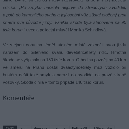
řidička.
„Po smyku narazila nejprve do středových svodidel,
a poté do kamenitého svahu a její osobní vůz zůstal otočený proti
směru své původní jízdy. Vzniklá škoda byla stanovena na 90
tisíc korun,“
uvedla policejní mluvčí Monika Schindlová.
Ve stejnou dobu na téměř stejném místě zakončil svou jízdu
nárazem do přilehlého svahu devětatřicetiletý řidič. Hmotná
škoda se vyšplhala na 150 tisíc korun. O hodinu později na 40 km
ve směru na Prahu dostal dvaačtyřicetiletý muž vozidlo při
hustém dešti také smyk a narazil do svodidel na pravé straně
vozovky. Škoda činila v tomto případě 140 tisíc korun.
Komentáře
TAGY
auto
doprava
nehoda
Policie ČR
Příbramsko