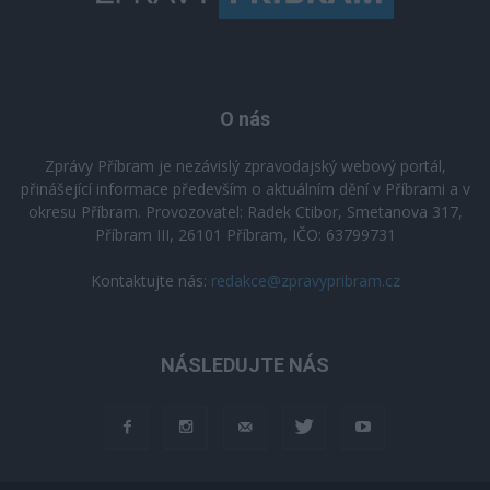
O nás
Zprávy Příbram je nezávislý zpravodajský webový portál,
přinášející informace především o aktuálním dění v Příbrami a v
okresu Příbram. Provozovatel: Radek Ctibor, Smetanova 317,
Příbram III, 26101 Příbram, IČO: 63799731
Kontaktujte nás:
redakce@zpravypribram.cz
NÁSLEDUJTE NÁS