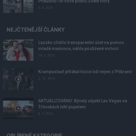
Přibudou i tři nové poblíž Svaté Hory
3. 8. 2026
NEJČTENĚJŠÍ ČLÁNKY
Lazsko zřídilo transparentní účet na pomoc
mladé mamince, náhle postižené mrtvicí
14. 2. 2023
Krampuslauf přilákal tisíce lidí nejen z Příbrami
2. 12. 2016
AKTUALIZOVÁNO: Bývalý objekt Las Vegas na
Trhovkách lehl popelem
8. 7. 2023
OBLÍBENÉ KATEGORIE