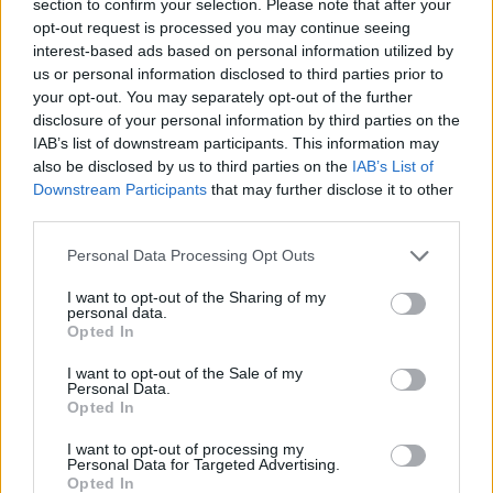
Policie připomíná: Auto není trezor
section to confirm your selection. Please note that after your
opt-out request is processed you may continue seeing
Krimi
interest-based ads based on personal information utilized by
us or personal information disclosed to third parties prior to
Každý sedmý řidič měl problém. Policie
your opt-out. You may separately opt-out of the further
při víkendové akci na Příbramsku odhalila
disclosure of your personal information by third parties on the
30 přestupků
Krimi
IAB’s list of downstream participants. This information may
also be disclosed by us to third parties on the
IAB’s List of
Čtvrtina řidičů při kontrole na Příbramsku
Downstream Participants
that may further disclose it to other
neobstála. Policie o prázdninách zpřísní
third parties.
dohled na silnicích
Krimi
Personal Data Processing Opt Outs
I want to opt-out of the Sharing of my
personal data.
Opted In
I want to opt-out of the Sale of my
Personal Data.
Opted In
I want to opt-out of processing my
Personal Data for Targeted Advertising.
Opted In