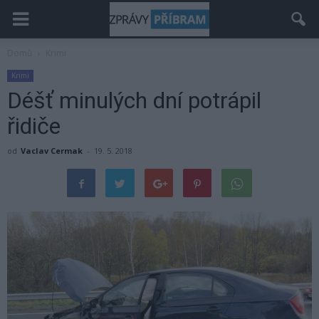
Domů
Krimi
Krimi
Déšť minulých dní potrápil
řidiče
od
Vaclav Cermak
-
19. 5. 2018