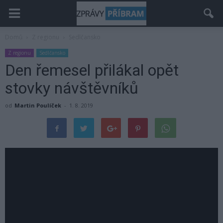
Domů
Z regionu
Sedlčansko
Z regionu
Sedlčansko
Den řemesel přilákal opět
stovky návštěvníků
od
Martin Poulíček
-
1. 8. 2019