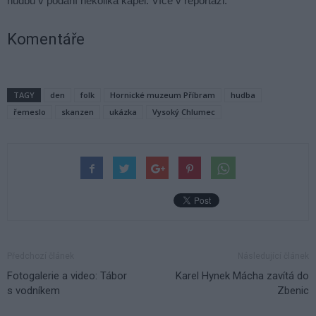
hudbu v podání několika kapel. Více v reportáži.
Komentáře
TAGY
den
folk
Hornické muzeum Příbram
hudba
řemeslo
skanzen
ukázka
Vysoký Chlumec
Předchozí článek
Následující článek
Fotogalerie a video: Tábor
Karel Hynek Mácha zavítá do
s vodníkem
Zbenic