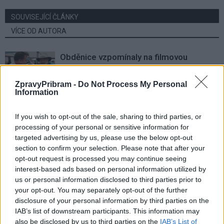
SOUVISEJÍCÍ ČLÁNKY
VÍCE OD AUTORA
Obděnice vzpomínaly na filmovou
legendu
Sedlčansko
ZpravyPribram -
Do Not Process My Personal
Information
Obděnice oslaví 50 let legendárního filmu
Na samotě u lesa. Dorazí i Zdeněk Svěrák
If you wish to opt-out of the sale, sharing to third parties, or
a další tvůrci
processing of your personal or sensitive information for
Sedlčansko
targeted advertising by us, please use the below opt-out
section to confirm your selection. Please note that after your
Den řemesel oživí Skanzen Vysoký
opt-out request is processed you may continue seeing
Chlumec. Návštěvníci uvidí tradiční
interest-based ads based on personal information utilized by
řemesla i novinky
Sedlčansko
us or personal information disclosed to third parties prior to
your opt-out. You may separately opt-out of the further
disclosure of your personal information by third parties on the
IAB’s list of downstream participants. This information may
also be disclosed by us to third parties on the
IAB’s List of