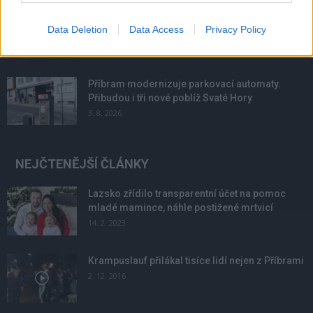
Většina koupališť na Příbramsku nabízí výborné
Data Deletion
Data Access
Privacy Policy
podmínky. Horší voda je jen...
4. 8. 2026
Příbram modernizuje parkovací automaty.
Přibudou i tři nové poblíž Svaté Hory
3. 8. 2026
NEJČTENĚJŠÍ ČLÁNKY
Lazsko zřídilo transparentní účet na pomoc
mladé mamince, náhle postižené mrtvicí
14. 2. 2023
Krampuslauf přilákal tisíce lidí nejen z Příbrami
2. 12. 2016