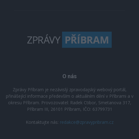
O nás
Zprávy Příbram je nezávislý zpravodajský webový portál,
přinášející informace především o aktuálním dění v Příbrami a v
okresu Příbram. Provozovatel: Radek Ctibor, Smetanova 317,
Příbram III, 26101 Příbram, IČO: 63799731
Kontaktujte nás:
redakce@zpravypribram.cz