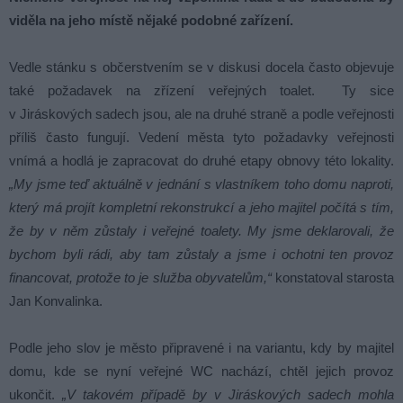
viděla na jeho místě nějaké podobné zařízení.
Vedle stánku s občerstvením se v diskusi docela často objevuje
také požadavek na zřízení veřejných toalet. Ty sice
v Jiráskových sadech jsou, ale na druhé straně a podle veřejnosti
příliš často fungují. Vedení města tyto požadavky veřejnosti
vnímá a hodlá je zapracovat do druhé etapy obnovy této lokality.
„My jsme teď aktuálně v jednání s vlastníkem toho domu naproti,
který má projít kompletní rekonstrukcí a jeho majitel počítá s tím,
že by v něm zůstaly i veřejné toalety. My jsme deklarovali, že
bychom byli rádi, aby tam zůstaly a jsme i ochotni ten provoz
financovat, protože to je služba obyvatelům,“
konstatoval starosta
Jan Konvalinka.
Podle jeho slov je město připravené i na variantu, kdy by majitel
domu, kde se nyní veřejné WC nachází, chtěl jejich provoz
ukončit.
„V takovém případě by v Jiráskových sadech mohla