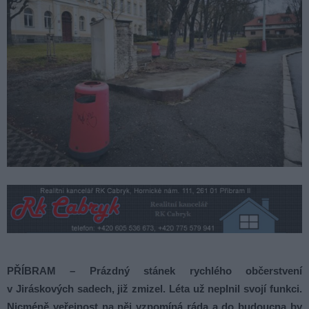
PŘÍBRAM – Prázdný stánek rychlého občerstvení
v Jiráskových sadech, již zmizel. Léta už neplnil svojí funkci.
Nicméně veřejnost na něj vzpomíná ráda a do budoucna by