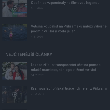
Obděnice vzpomínaly na filmovou legendu
6. 8. 2026
Většina koupališť na Příbramsku nabízí výborné
podmínky. Horší voda je jen...
4. 8. 2026
NEJČTENĚJŠÍ ČLÁNKY
Lazsko zřídilo transparentní účet na pomoc
mladé mamince, náhle postižené mrtvicí
14. 2. 2023
Krampuslauf přilákal tisíce lidí nejen z Příbrami
2. 12. 2016