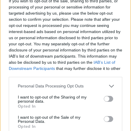
If you wish to opt-out of the sale, sharing to third parties, or
Komentáře
processing of your personal or sensitive information for
targeted advertising by us, please use the below opt-out
section to confirm your selection. Please note that after your
opt-out request is processed you may continue seeing
interest-based ads based on personal information utilized by
TAGY
Jan Konvalinka
Jiráskovy sady
občerstvení
Příbram
us or personal information disclosed to third parties prior to
stánek
toalety
Vladimír Karpíšek
your opt-out. You may separately opt-out of the further
disclosure of your personal information by third parties on the
IAB’s list of downstream participants. This information may
also be disclosed by us to third parties on the
IAB’s List of
Downstream Participants
that may further disclose it to other
third parties.
Personal Data Processing Opt Outs
I want to opt-out of the Sharing of my
personal data.
Předchozí článek
Následující článek
Opted In
Kriminalita na Příbramsku
Kam vyrazit o víkendu? Příbram
v loňském roce poklesla
láká na divadlo, kino, ples i sport
I want to opt-out of the Sale of my
Personal Data.
Opted In