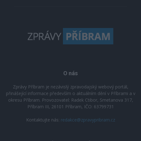
O nás
Zprávy Příbram je nezávislý zpravodajský webový portál,
přinášející informace především o aktuálním dění v Příbrami a v
okresu Příbram. Provozovatel: Radek Ctibor, Smetanova 317,
Příbram III, 26101 Příbram, IČO: 63799731
Kontaktujte nás:
redakce@zpravypribram.cz