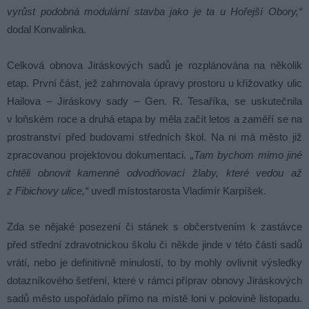
vyrůst podobná modulární stavba jako je ta u Hořejší Obory,“
dodal Konvalinka.
Celková obnova Jiráskových sadů je rozplánována na několik
etap. První část, jež zahrnovala úpravy prostoru u křižovatky ulic
Hailova – Jiráskovy sady – Gen. R. Tesaříka, se uskutečnila
v loňském roce a druhá etapa by měla začít letos a zaměří se na
prostranství před budovami středních škol. Na ni má město již
zpracovanou projektovou dokumentaci.
„Tam bychom mimo jiné
chtěli obnovit kamenné odvodňovací žlaby, které vedou až
z Fibichovy ulice,“
uvedl místostarosta Vladimír Karpíšek.
Zda se nějaké posezení či stánek s občerstvením k zastávce
před střední zdravotnickou školu či někde jinde v této části sadů
vrátí, nebo je definitivně minulostí, to by mohly ovlivnit výsledky
dotazníkového šetření, které v rámci příprav obnovy Jiráskových
sadů město uspořádalo přímo na místě loni v polovině listopadu.