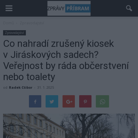
Domů
Zpravodajství
Zpravodajství
Co nahradí zrušený kiosek
v Jiráskových sadech?
Veřejnost by ráda občerstvení
nebo toalety
od
Radek Ctibor
-
31. 1. 2025