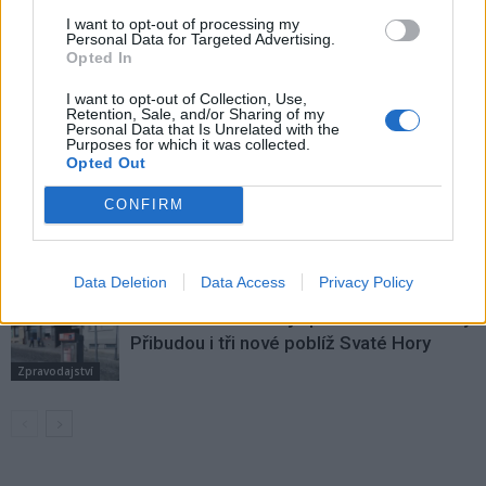
SOUVISEJÍCÍ ČLÁNKY
I want to opt-out of processing my
Personal Data for Targeted Advertising.
VÍCE OD AUTORA
Opted In
I want to opt-out of Collection, Use,
Svatá Hora rozšířila počet bohoslužeb.
Retention, Sale, and/or Sharing of my
Personal Data that Is Unrelated with the
Připomíná také ničivý požár z roku 1978
Purposes for which it was collected.
Opted Out
Zpravodajství
CONFIRM
Většina koupališť na Příbramsku nabízí
výborné podmínky. Horší voda je jen na
Živohošti
Zpravodajství
Data Deletion
Data Access
Privacy Policy
Příbram modernizuje parkovací automaty.
Přibudou i tři nové poblíž Svaté Hory
Zpravodajství