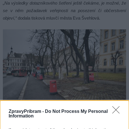
„Na výsledky dotazníkového šetření ještě čekáme, je možné, že
se v něm požadavek veřejnosti na posezení či občerstvení
objeví,“
dodala tisková mluvčí města Eva Švehlová.
ZpravyPribram -
Do Not Process My Personal
Information