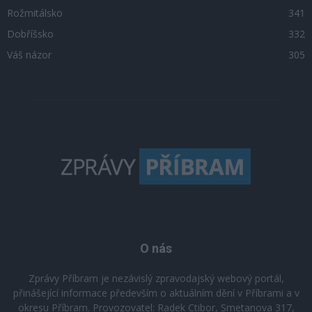
Rožmitálsko
341
Dobříšsko
332
Váš názor
305
O nás
Zprávy Příbram je nezávislý zpravodajský webový portál,
přinášející informace především o aktuálním dění v Příbrami a v
okresu Příbram. Provozovatel: Radek Ctibor, Smetanova 317,