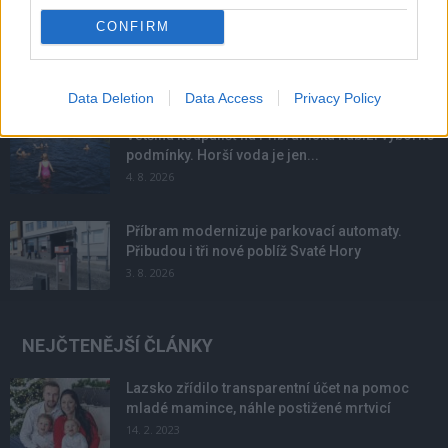
CONFIRM
Obděnice vzpomínaly na filmovou legendu
6. 8. 2026
Data Deletion
Data Access
Privacy Policy
Většina koupališť na Příbramsku nabízí výborné
podmínky. Horší voda je jen...
4. 8. 2026
Příbram modernizuje parkovací automaty.
Přibudou i tři nové poblíž Svaté Hory
3. 8. 2026
NEJČTENĚJŠÍ ČLÁNKY
Lazsko zřídilo transparentní účet na pomoc
mladé mamince, náhle postižené mrtvicí
14. 2. 2023