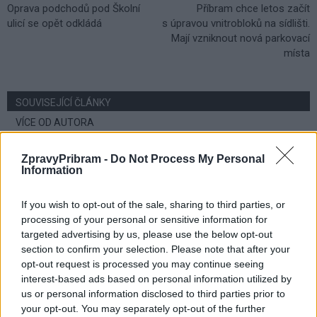
Oprava podchodů pod Školní
Příbram chce letos začít
ulicí se opět odkládá
s úpravou vnitrobloků na sídlišti.
Mají vzniknout nová parkovací
místa
SOUVISEJÍCÍ ČLÁNKY
VÍCE OD AUTORA
Festival hudby na zámku Dobříš sází na
ZpravyPribram -
Do Not Process My Personal
Information
jedinečnou atmosféru. Klasiku propojí
s dalšími žánry i rodinným programem
Dobříšsko
If you wish to opt-out of the sale, sharing to third parties, or
processing of your personal or sensitive information for
Vykradených aut na Příbramsku přibylo.
targeted advertising by us, please use the below opt-out
Policie připomíná: Auto není trezor
section to confirm your selection. Please note that after your
Krimi
opt-out request is processed you may continue seeing
interest-based ads based on personal information utilized by
us or personal information disclosed to third parties prior to
Každý sedmý řidič měl problém. Policie
your opt-out. You may separately opt-out of the further
při víkendové akci na Příbramsku odhalila