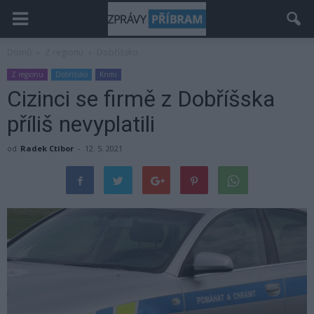
Domů
Z regionu
Dobříšsko
Z regionu
Dobříšsko
Krimi
Cizinci se firmě z Dobříšska
příliš nevyplatili
od
Radek Ctibor
-
12. 5. 2021