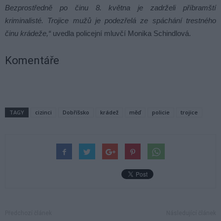
Bezprostředně po činu 8. května je zadrželi příbramští
kriminalisté. Trojice mužů je podezřelá ze spáchání trestného
činu krádeže,“
uvedla policejní mluvčí Monika Schindlová.
Komentáře
TAGY
cizinci
Dobříšsko
krádež
měď
policie
trojice
Předchozí článek
Následující článek