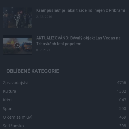
Krampuslauf přilákal tisíce lidí nejen z Příbrami
2. 12. 2016
AKTUALIZOVÁNO: Bývalý objekt Las Vegas na
Trhovkách lehl popelem
8. 7. 2023
OBLÍBENÉ KATEGORIE
Zpravodajství
4756
Kultura
1302
Krimi
1047
Sport
500
O čem se mluví
469
Sedlčansko
398