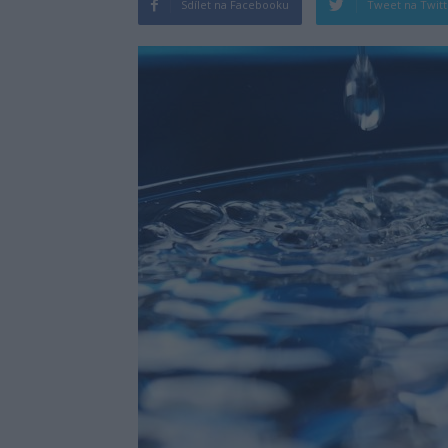
Sdílet na Facebooku
Tweet na Twit