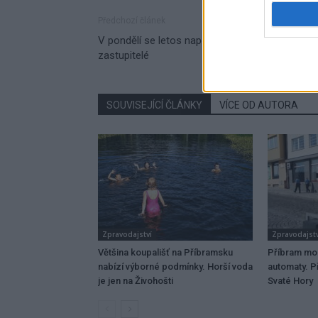
Předchozí článek
V pondělí se letos naposledy sejdou příbramští
zastupitelé
SOUVISEJÍCÍ ČLÁNKY
VÍCE OD AUTORA
Zpravodajství
Zpravodajstv
Většina koupališť na Příbramsku
Příbram mo
nabízí výborné podmínky. Horší voda
automaty. Př
je jen na Živohošti
Svaté Hory