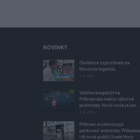
NOVINKY
Obděnice vzpomínaly na
filmovou legendu
6. 8. 2026
Většina koupališť na
Příbramsku nabízí výborné
podmínky. Horší voda je jen...
4. 8. 2026
Příbram modernizuje
parkovací automaty. Přibudo
i tři nové poblíž Svaté Hory