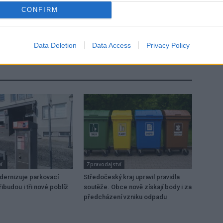
CONFIRM
Následující článek
Policie varuje: Předvánoční doba je rájem
kapesních zlodějů
Data Deletion
Data Access
Privacy Policy
í
Zpravodajství
dernizuje parkovací
Středočeský kraj upravil pravidla
ibudou i tři nové poblíž
soutěže. Obce nově získají body i za
předcházení vzniku odpadu