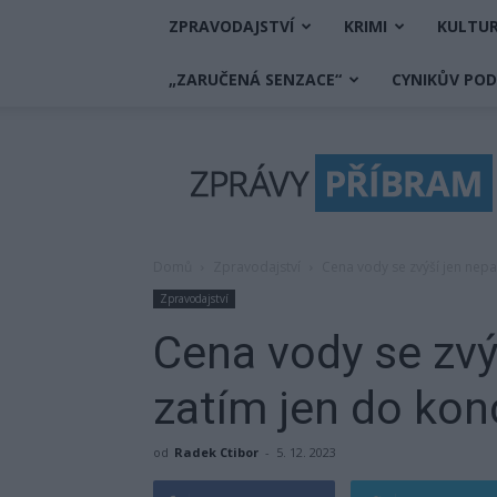
ZPRAVODAJSTVÍ
KRIMI
KULTU
„ZARUČENÁ SENZACE“
CYNIKŮV PO
Zprávy
Příbram
Domů
Zpravodajství
Cena vody se zvýší jen nepa
Zpravodajství
Cena vody se zvýš
zatím jen do kon
od
Radek Ctibor
-
5. 12. 2023