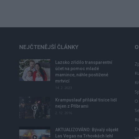
NEJČTENĚJŠÍ ČLÁNKY
O
Lazsko zřídilo transparentní
Zp
účet na pomoc mladé
Ku
mamince, náhle postižené
mrtvicí
Kr
14. 2. 2023
Sp
Krampuslauf přilákal tisíce lidí
O
nejen z Příbrami
S
2. 12. 2016
R
D
u
AKTUALIZOVÁNO: Bývalý objekt
Las Vegas na Trhovkách lehl
V