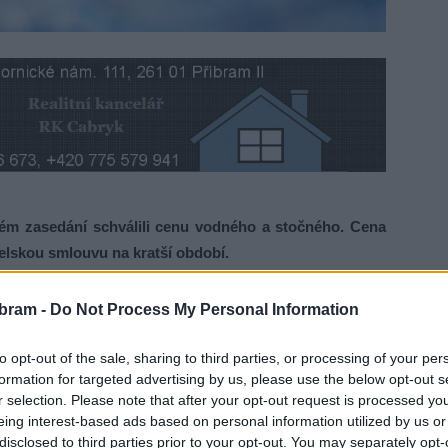
m zasedání schválili cenu vodného a stočného. Cena
elskou smlouvu na kratší období.
platků na následující období. V listopadu zastupitelé
bram -
Do Not Process My Personal Information
tky z pobytu. V prosinci přišlo na řadu projednávání ceny
3
íbrami za vodu platí 101,67 Kč/m
.
to opt-out of the sale, sharing to third parties, or processing of your per
formation for targeted advertising by us, please use the below opt-out s
r selection. Please note that after your opt-out request is processed y
ceny ze strany města, ovšem počítat se musí se změnou
eing interest-based ads based on personal information utilized by us or
 u této komodity navýšena ze stávajících 10 na 12 %,“
říká
disclosed to third parties prior to your opt-out. You may separately opt-