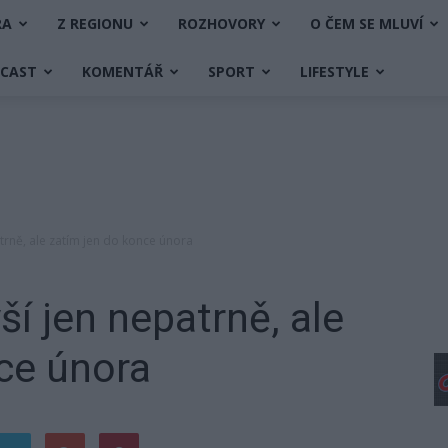
RA
Z REGIONU
ROZHOVORY
O ČEM SE MLUVÍ
DCAST
KOMENTÁŘ
SPORT
LIFESTYLE
trně, ale zatím jen do konce února
í jen nepatrně, ale
ce února