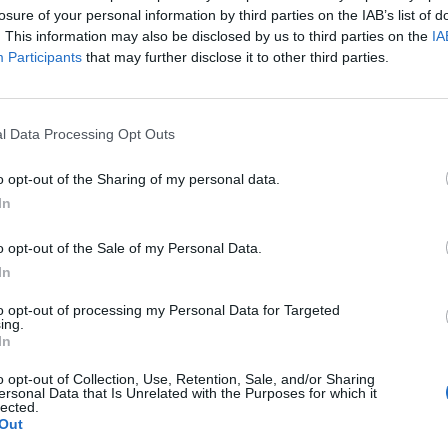
3
y schválili. Cena zůstala stejná, tedy 101,67 Kč/m
, ale po
losure of your personal information by third parties on the IAB’s list of
. This information may also be disclosed by us to third parties on the
IA
3
.
Participants
that may further disclose it to other third parties.
následující rok. Tentokrát to bude jinak, cena vody se bude
ení provozovatelské smlouvy. Vzhledem k tomu, že
l Data Processing Opt Outs
 do konce února 2024. Budou se zastupitelé cenou vody
ovozovatele vodohospodářského majetku města znovu.
o opt-out of the Sharing of my personal data.
In
o opt-out of the Sale of my Personal Data.
In
to opt-out of processing my Personal Data for Targeted
ing.
pitelstvo
In
o opt-out of Collection, Use, Retention, Sale, and/or Sharing
ersonal Data that Is Unrelated with the Purposes for which it
lected.
Out