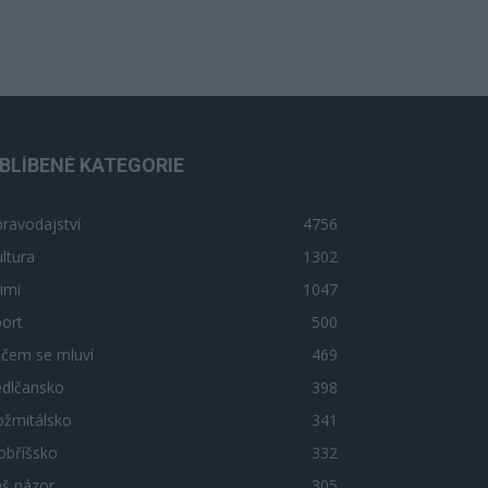
BLÍBENÉ KATEGORIE
ravodajství
4756
ltura
1302
imi
1047
ort
500
 čem se mluví
469
edlčansko
398
ožmitálsko
341
obříšsko
332
áš názor
305