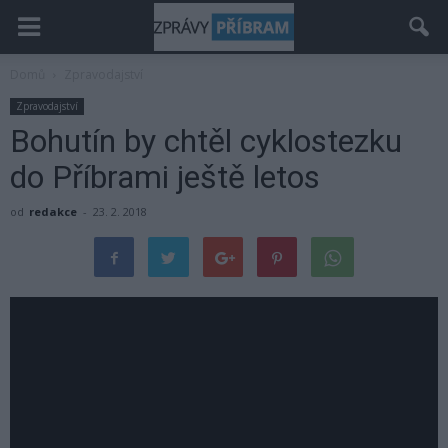
Domů
Zpravodajství
Zpravodajství
Bohutín by chtěl cyklostezku
do Příbrami ještě letos
od
redakce
-
23. 2. 2018