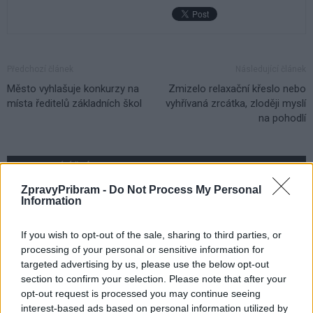
Předchozí článek
Následující článek
Město vyhlašuje konkurzy na
Zmizelo relaxační křeslo nebo
místa ředitelů základních škol
vyhřívaná zrcátka, zloději myslí
na pohodlí
SOUVISEJÍCÍ ČLÁNKY
VÍCE OD AUTORA
ZpravyPribram -
Do Not Process My Personal
Information
Většina koupališť na Příbramsku nabízí
If you wish to opt-out of the sale, sharing to third parties, or
výborné podmínky. Horší voda je jen na
processing of your personal or sensitive information for
Živohošti
Zpravodajství
targeted advertising by us, please use the below opt-out
section to confirm your selection. Please note that after your
Příbram modernizuje parkovací automaty.
opt-out request is processed you may continue seeing
Přibudou i tři nové poblíž Svaté Hory
interest-based ads based on personal information utilized by