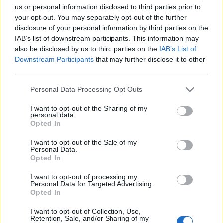
us or personal information disclosed to third parties prior to
Zpravodajství
your opt-out. You may separately opt-out of the further
disclosure of your personal information by third parties on the
Středočeský kraj upravil pravidla soutěže.
IAB’s list of downstream participants. This information may
Obce nově získají body i za předcházení
also be disclosed by us to third parties on the
IAB’s List of
vzniku odpadu
Zpravodajství
Downstream Participants
that may further disclose it to other
third parties.
Personal Data Processing Opt Outs
I want to opt-out of the Sharing of my
personal data.
Opted In
I want to opt-out of the Sale of my
Personal Data.
Opted In
I want to opt-out of processing my
Personal Data for Targeted Advertising.
Opted In
I want to opt-out of Collection, Use,
Retention, Sale, and/or Sharing of my