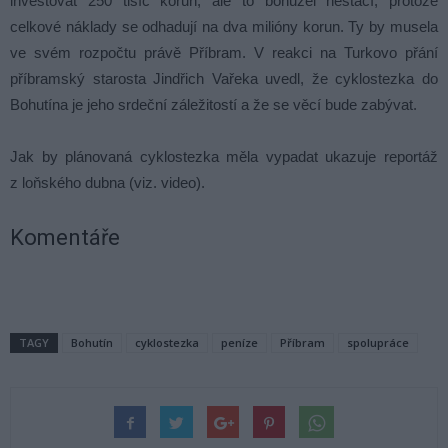
investovat 250 tisíc korun, ale to bohužel nestačí, protože
celkové náklady se odhadují na dva milióny korun. Ty by musela
ve svém rozpočtu právě Příbram. V reakci na Turkovo přání
příbramský starosta Jindřich Vařeka uvedl, že cyklostezka do
Bohutína je jeho srdeční záležitostí a že se věcí bude zabývat.
Jak by plánovaná cyklostezka měla vypadat ukazuje reportáž
z loňského dubna (viz. video).
Komentáře
TAGY
Bohutín
cyklostezka
peníze
Příbram
spolupráce