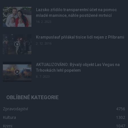
Lazsko zřídilo transparentní účet na pomoc
mladé mamince, náhle postižené mrtvicí
14. 2. 2023
Krampuslauf přilákal tisíce lidí nejen z Příbrami
2. 12. 2016
AKTUALIZOVÁNO: Bývalý objekt Las Vegas na
Trhovkách lehl popelem
8. 7. 2023
OBLÍBENÉ KATEGORIE
Zpravodajství
4756
Kultura
1302
Krimi
1047