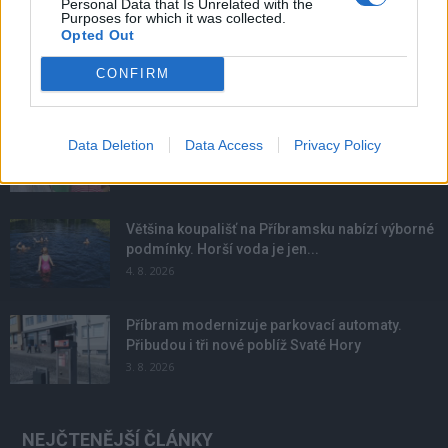
Personal Data that Is Unrelated with the
Purposes for which it was collected.
Opted Out
CONFIRM
NOVINKY
Obděnice vzpomínaly na filmovou legendu
Data Deletion
Data Access
Privacy Policy
6. 8. 2026
Většina koupališť na Příbramsku nabízí výborné
podmínky. Horší voda je jen...
4. 8. 2026
Příbram modernizuje parkovací automaty.
Přibudou i tři nové poblíž Svaté Hory
3. 8. 2026
NEJČTENĚJŠÍ ČLÁNKY