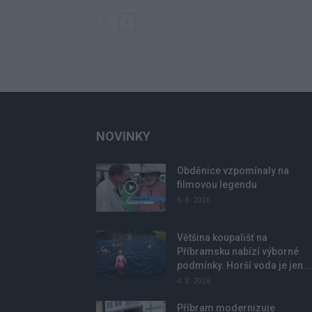
NOVINKY
Obděnice vzpomínaly na
filmovou legendu
6. 8. 2026
Většina koupališť na
Příbramsku nabízí výborné
podmínky. Horší voda je jen...
4. 8. 2026
Příbram modernizuje