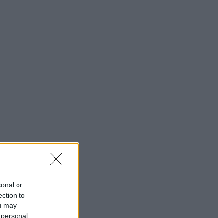
sonal or
ection to
ou may
 personal