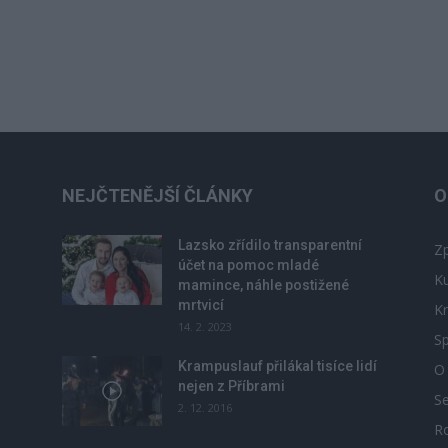
NEJČTENĚJŠÍ ČLÁNKY
O
Lazsko zřídilo transparentní
Zp
účet na pomoc mladé
Ku
mamince, náhle postižené
mrtvicí
Kr
14. 2. 2023
Sp
Krampuslauf přilákal tisíce lidí
O
nejen z Příbrami
S
2. 12. 2016
R