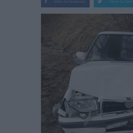
Sdílet na Facebooku
Tweet na Twit