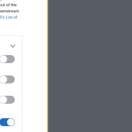
out of the
 downstream
B’s List of