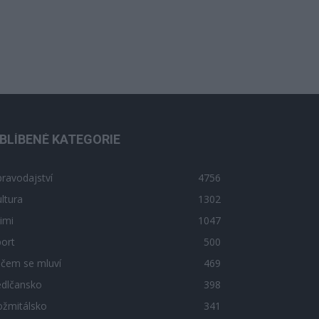
BLÍBENÉ KATEGORIE
ravodajství
4756
ltura
1302
imi
1047
ort
500
 čem se mluví
469
edlčansko
398
ožmitálsko
341