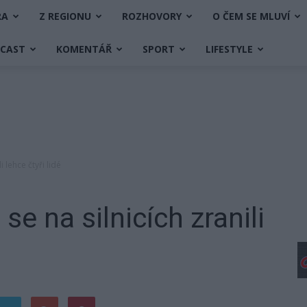
RA
Z REGIONU
ROZHOVORY
O ČEM SE MLUVÍ
DCAST
KOMENTÁŘ
SPORT
LIFESTYLE
 lehce čtyři lidé
e na silnicích zranili