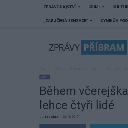
ZPRAVODAJSTVÍ
KRIMI
KULTU
„ZARUČENÁ SENZACE“
CYNIKŮV PO
Zprávy
Příbram
Domů
Krimi
Během včerejška se na silnicích zranili
Krimi
Během včerejška s
lehce čtyři lidé
od
redakce
-
26. 5. 2017