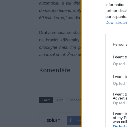
automobilu a její dítě utrpěli poranění lehčí
information 
domácího léčení, malý spolujezdec zůstal v n
further disc
participants
60 tisíc korun,“
uvedla příbramská policejní mlu
Downstream 
Druhá nehoda se stala včera odpoledne u výjez
na hranici křižovatky a dával přednost pro
Persona
chodkyně mezi tím procházela před přední část
a narazil do ní. Ženu přepravila sanitka s lehk
I want t
Opted 
Komentáře
I want t
Opted 
I want 
Advertis
TAGY
auto
chodec
doprava
nehoda
p
Opted 
I want t
of my P
SDÍLET
Facebook
Twitter
was col
Opted 