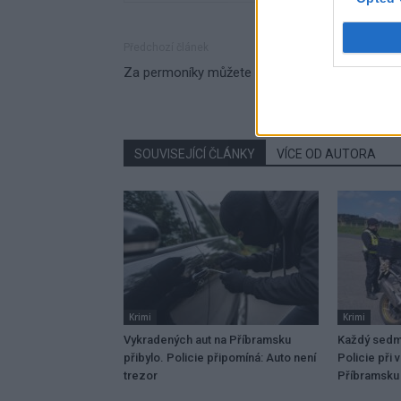
Předchozí článek
Za permoníky můžete vyrazit zítra do dolu Ann
SOUVISEJÍCÍ ČLÁNKY
VÍCE OD AUTORA
Krimi
Krimi
Vykradených aut na Příbramsku
Každý sedmý
přibylo. Policie připomíná: Auto není
Policie při 
trezor
Příbramsku 