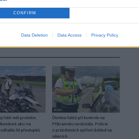
CONFIRM
Následující článek
a
Celé hřiště u Q-klubu je po dobu demontáže
lanového centra uzavřené pro veřejnost
Data Deletion
Data Access
Privacy Policy
Krimi
 řidič měl problém.
Čtvrtina řidičů při kontrole na
víkendové akci na
Příbramsku neobstála. Policie
odhalila 30 přestupků
o prázdninách zpřísní dohled na
silnicích