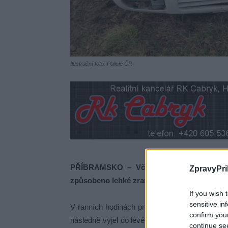
Ilustrační foto: Policie ČR
PŘÍBRAMSKO – Včera došlo na Příbrams
ZpravyPri
způsobeno lehké zranění čtyřem osobám.
If you wish 
sensitive in
V ranních hodinách projížděl přes obec Hudčice 
confirm you
následně vyjel do levé poloviny vozovky, kde n
continue se