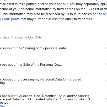
ho charakteru. Dospělí lidé byli po ošetření propuštěni do
disclosed to third parties prior to your opt-out. You may separately opt-
emocnici hospitalizován. Hmotná škoda byla stanovena na
losure of your personal information by third parties on the IAB’s list of
. This information may also be disclosed by us to third parties on the
IA
včí Monika Schindlová.
Participants
that may further disclose it to other third parties.
du z obchodního domu OBI. Třiačtyřicetiletý řidič zastavil
jíždějícím autům ve směru od Tesca.
„Sedmašedesátiletá
l Data Processing Opt Outs
í stojícího vozu, motorista ji ale při rozjíždění přehlédl
ým zraněním k ošetření,“
dodala policejní mluvčí.
o opt-out of the Sharing of my personal data.
In
o opt-out of the Sale of my Personal Data.
In
to opt-out of processing my Personal Data for Targeted
ing.
olicie
Příbramsko
slunce
srážka
zranění
In
o opt-out of Collection, Use, Retention, Sale, and/or Sharing
ersonal Data that Is Unrelated with the Purposes for which it
lected.
Out