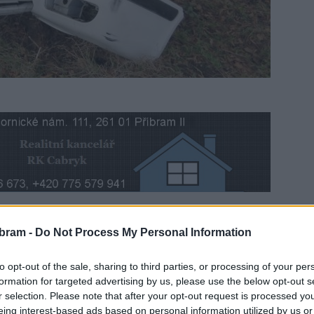
ku ke dvěma dopravním nehodám, při kterých bylo
bram -
Do Not Process My Personal Information
to opt-out of the sale, sharing to third parties, or processing of your per
formation for targeted advertising by us, please use the below opt-out s
padesátiletý řidič, který byl prý při jízdě oslněn sluncem,
r selection. Please note that after your opt-out request is processed y
arazil do protijedoucího vozu.
„Motorista, řidička z druhého
eing interest-based ads based on personal information utilized by us or