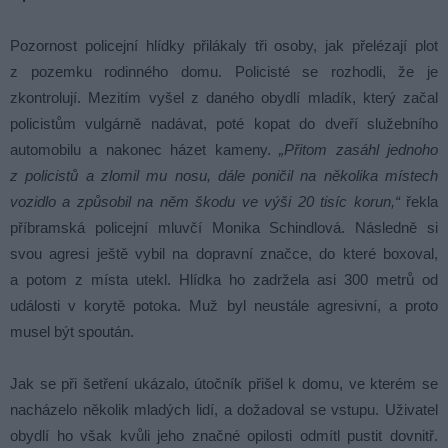
Pozornost policejní hlídky přilákaly tři osoby, jak přelézají plot
z pozemku rodinného domu. Policisté se rozhodli, že je
zkontrolují. Mezitím vyšel z daného obydlí mladík, který začal
policistům vulgárně nadávat, poté kopat do dveří služebního
automobilu a nakonec házet kameny.
„Přitom zasáhl jednoho
z policistů a zlomil mu nosu, dále poničil na několika místech
vozidlo a způsobil na něm škodu ve výši 20 tisíc korun,“
řekla
příbramská policejní mluvčí Monika Schindlová. Následně si
svou agresi ještě vybil na dopravní značce, do které boxoval,
a potom z místa utekl. Hlídka ho zadržela asi 300 metrů od
události v korytě potoka. Muž byl neustále agresivní, a proto
musel být spoután.
Jak se při šetření ukázalo, útočník přišel k domu, ve kterém se
nacházelo několik mladých lidí, a dožadoval se vstupu. Uživatel
obydlí ho však kvůli jeho značné opilosti odmítl pustit dovnitř.