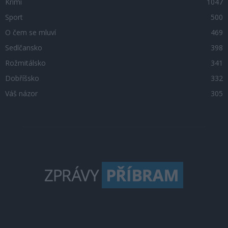
Krimi
1047
Sport
500
O čem se mluví
469
Sedlčansko
398
Rožmitálsko
341
Dobříšsko
332
Váš názor
305