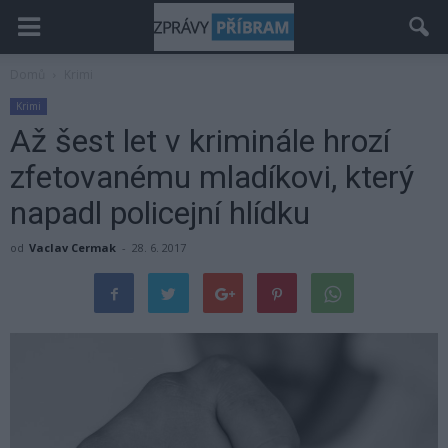
Domů
Krimi
Krimi
Až šest let v kriminále hrozí
zfetovanému mladíkovi, který
napadl policejní hlídku
od
Vaclav Cermak
-
28. 6. 2017