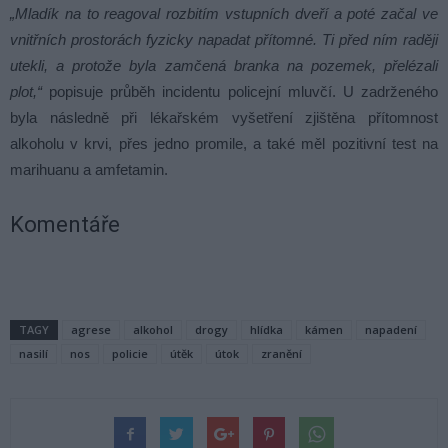
„Mladík na to reagoval rozbitím vstupních dveří a poté začal ve
vnitřních prostorách fyzicky napadat přítomné. Ti před ním raději
utekli, a protože byla zamčená branka na pozemek, přelézali
plot,“
popisuje průběh incidentu policejní mluvčí. U zadrženého
byla následně při lékařském vyšetření zjištěna přítomnost
alkoholu v krvi, přes jedno promile, a také měl pozitivní test na
marihuanu a amfetamin.
Komentáře
TAGY
agrese
alkohol
drogy
hlídka
kámen
napadení
nasilí
nos
policie
útěk
útok
zranění