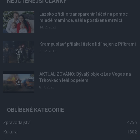
NEJČTENĚJŠÍ ČLÁNKY
Lazsko zřídilo transparentní účet na pomoc
mladé mamince, náhle postižené mrtvicí
14. 2. 2023
Krampuslauf přilákal tisíce lidí nejen z Příbrami
2. 12. 2016
AKTUALIZOVÁNO: Bývalý objekt Las Vegas na
Trhovkách lehl popelem
8. 7. 2023
OBLÍBENÉ KATEGORIE
Zpravodajství
4756
Kultura
1302