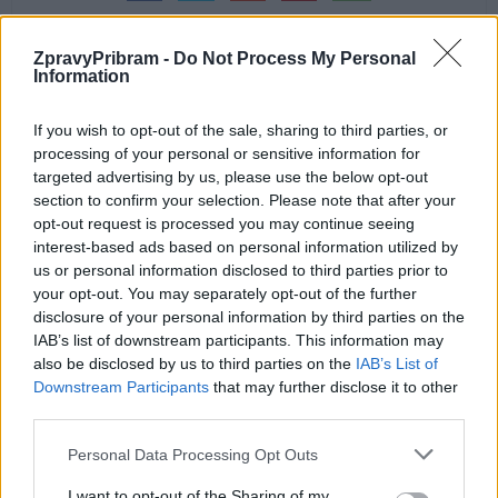
ZpravyPribram -
Do Not Process My Personal
Information
Předchozí článek
Následující článek
If you wish to opt-out of the sale, sharing to third parties, or
V sobotu vyrazili někteří na
Jak ušetřit čas při vyřizování
processing of your personal or sensitive information for
silnice posilnění alkoholem
žádostí o cestovní doklady či
targeted advertising by us, please use the below opt-out
občanské průkazy
section to confirm your selection. Please note that after your
opt-out request is processed you may continue seeing
interest-based ads based on personal information utilized by
us or personal information disclosed to third parties prior to
SOUVISEJÍCÍ ČLÁNKY
your opt-out. You may separately opt-out of the further
VÍCE OD AUTORA
disclosure of your personal information by third parties on the
IAB’s list of downstream participants. This information may
also be disclosed by us to third parties on the
IAB’s List of
Vykradených aut na Příbramsku přibylo.
Downstream Participants
that may further disclose it to other
Policie připomíná: Auto není trezor
third parties.
Krimi
Personal Data Processing Opt Outs
Každý sedmý řidič měl problém. Policie
I want to opt-out of the Sharing of my