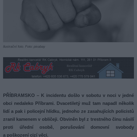
Ilustrační foto. Foto: pixabay
PŘÍBRAMSKO – K incidentu došlo v sobotu v noci v jedné
obci nedaleko Příbrami. Dvacetiletý muž tam napadl několik
lidí a pak i policejní hlídku, jednoho ze zasahujících policistů
zranil kamenem v obličeji. Obviněn byl z trestného činu násilí
proti úřední osobě, porušování domovní svobody
a poškození cizí věci.