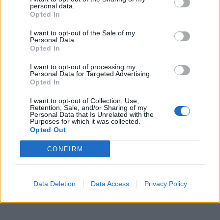
při víkendové akci na Příbramsku odhalila
personal data.
30 přestupků
Krimi
Opted In
I want to opt-out of the Sale of my
Čtvrtina řidičů při kontrole na Příbramsku
Personal Data.
neobstála. Policie o prázdninách zpřísní
Opted In
dohled na silnicích
Krimi
I want to opt-out of processing my
Personal Data for Targeted Advertising.
Opted In
I want to opt-out of Collection, Use,
Retention, Sale, and/or Sharing of my
Personal Data that Is Unrelated with the
Purposes for which it was collected.
Opted Out
CONFIRM
Data Deletion
Data Access
Privacy Policy