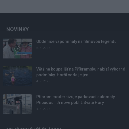
NOVINKY
Obděnice vzpomínaly na filmovou legendu
6. 8. 2026
Většina koupališť na Příbramsku nabízí výborné
podmínky. Horší voda je jen...
4. 8. 2026
Příbram modernizuje parkovací automaty.
Přibudou i tři nové poblíž Svaté Hory
3. 8. 2026