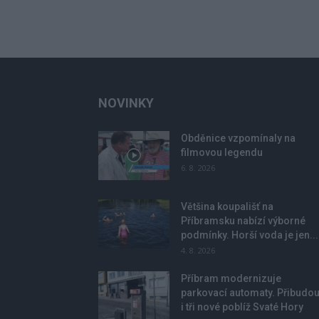
NOVINKY
Obděnice vzpomínaly na
filmovou legendu
6. 8. 2026
Většina koupališť na
Příbramsku nabízí výborné
podmínky. Horší voda je jen...
4. 8. 2026
Příbram modernizuje
parkovací automaty. Přibudo
i tři nové poblíž Svaté Hory