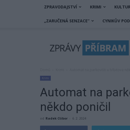
ZPRAVODAJSTVÍ
KRIMI
KULTU
„ZARUČENÁ SENZACE“
CYNIKŮV PO
Zprávy
Příbram
Domů
Krimi
Automat na parkovišti u hřbitova ně
Krimi
Automat na parko
někdo poničil
od
Radek Ctibor
-
6. 2. 2024