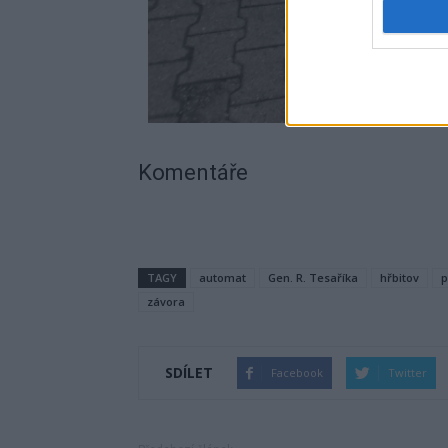
Komentáře
TAGY
automat
Gen. R. Tesaříka
hřbitov
p
závora
SDÍLET
Facebook
Twitter