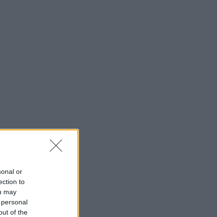
sonal or
ection to
ou may
 personal
out of the