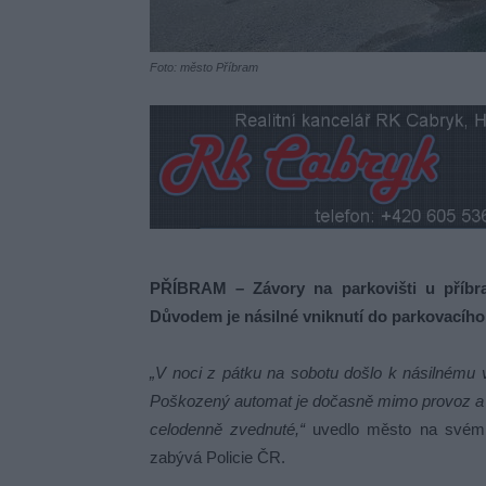
Foto: město Příbram
PŘÍBRAM – Závory na parkovišti u příbram
Důvodem je násilné vniknutí do parkovacíh
„V noci z pátku na sobotu došlo k násilnému v
Poškozený automat je dočasně mimo provoz a z
celodenně zvednuté,“
uvedlo město na svém p
zabývá Policie ČR.