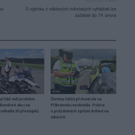
Následující článek
ho
O výjimku z některých městských vyhlášek lze
zažádat do 19. února
Krimi
 řidič měl problém.
Čtvrtina řidičů při kontrole na
víkendové akci na
Příbramsku neobstála. Policie
odhalila 30 přestupků
o prázdninách zpřísní dohled na
silnicích