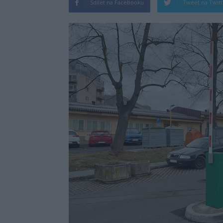
Sdílet na Facebooku
Tweet na Twit