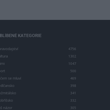
BLÍBENÉ KATEGORIE
ravodajství
4756
ltura
1302
imi
1047
ort
500
 čem se mluví
469
edlčansko
398
ožmitálsko
341
obříšsko
332
áš názor
305