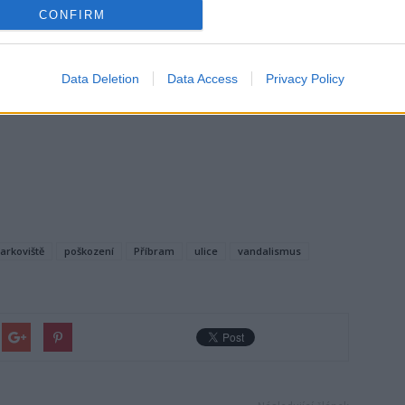
CONFIRM
Data Deletion
Data Access
Privacy Policy
arkoviště
poškození
Příbram
ulice
vandalismus