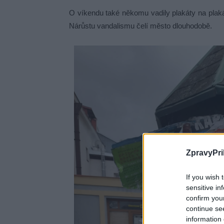
O víkendu také někomu vadily plakáty na plakát
Nárůstu vandalismu čelí město dlouhodobě.
ZpravyPri
If you wish 
sensitive in
confirm you
continue se
information 