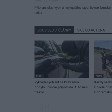
Předchozí článek
Příbramsko vybírá nejlepšího sportovce loňské
roku
SOUVISEJÍCÍ ČLÁNKY
VÍCE OD AUTORA
Krimi
Krimi
Vykradených aut na Příbramsku
Každý sedmý
přibylo. Policie připomíná: Auto není
Policie při 
trezor
Příbramsku 