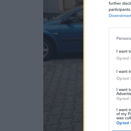
further disc
participants
Downstream 
Persona
I want t
Opted 
I want t
Opted 
I want 
Advertis
Opted 
I want t
of my P
was col
Opted 