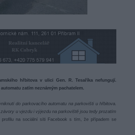
ského hřbitova v ulici Gen. R. Tesaříka nefungují.
o automatu zatím neznámým pachatelem.
niknutí do parkovacího automatu na parkovišti u hřbitova.
ávory u vjezdu i výjezdu na parkoviště jsou tedy prozatím
rofilu na sociální síti Facebook s tím, že případem se