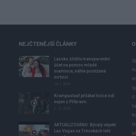
NEJČTENĚJŠÍ ČLÁNKY
O
Lazsko zřídilo transparentní
Zp
účet na pomoc mladé
Ku
mamince, náhle postižené
mrtvicí
Kr
14. 2. 2023
Sp
Krampuslauf přilákal tisíce lidí
O
nejen z Příbrami
S
2. 12. 2016
R
D
u
AKTUALIZOVÁNO: Bývalý objekt
Las Vegas na Trhovkách lehl
V