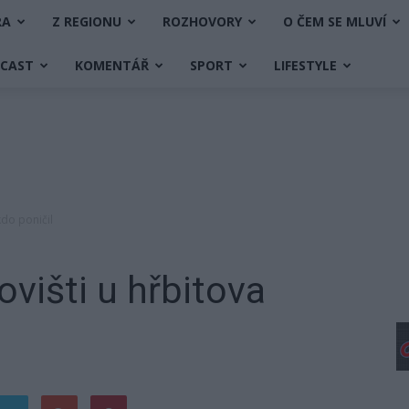
RA
Z REGIONU
ROZHOVORY
O ČEM SE MLUVÍ
DCAST
KOMENTÁŘ
SPORT
LIFESTYLE
kdo poničil
višti u hřbitova