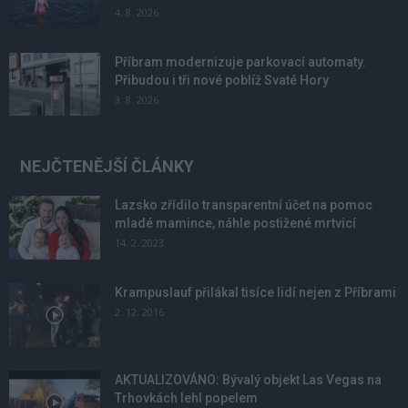
4. 8. 2026
Příbram modernizuje parkovací automaty.
Přibudou i tři nové poblíž Svaté Hory
3. 8. 2026
NEJČTENĚJŠÍ ČLÁNKY
Lazsko zřídilo transparentní účet na pomoc
mladé mamince, náhle postižené mrtvicí
14. 2. 2023
Krampuslauf přilákal tisíce lidí nejen z Příbrami
2. 12. 2016
AKTUALIZOVÁNO: Bývalý objekt Las Vegas na
Trhovkách lehl popelem