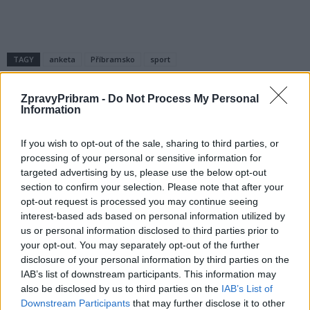
TAGY
anketa
Příbramsko
sport
ZpravyPribram -
Do Not Process My Personal
Information
If you wish to opt-out of the sale, sharing to third parties, or
processing of your personal or sensitive information for
targeted advertising by us, please use the below opt-out
section to confirm your selection. Please note that after your
opt-out request is processed you may continue seeing
Předchozí článek
Následující článek
interest-based ads based on personal information utilized by
Policisté na Příbramsku již
Automat na parkovišti u hřbitova
us or personal information disclosed to third parties prior to
posuzovali dopravní přestupky
někdo poničil
your opt-out. You may separately opt-out of the further
podle novely zákona
disclosure of your personal information by third parties on the
IAB’s list of downstream participants. This information may
also be disclosed by us to third parties on the
IAB’s List of
SOUVISEJÍCÍ ČLÁNKY
Downstream Participants
that may further disclose it to other