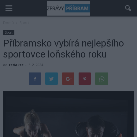
Domů
Sport
Sport
Příbramsko vybírá nejlepšího
sportovce loňského roku
od
redakce
-
6. 2. 2024