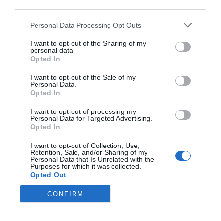
VÍCE OD AUTORA
third parties.
Personal Data Processing Opt Outs
Rallycross Cup se vrací do Sedlčan.
O vítězství bude bojovat přes šedesát
I want to opt-out of the Sharing of my
personal data.
jezdců
Sedlčansko
Opted In
Daniel Rosenbaum potřeboval změnit
I want to opt-out of the Sale of my
Personal Data.
prostředí. Teď bude naším soupeřem,
Opted In
říká jeho otec
Rozhovory
I want to opt-out of processing my
Personal Data for Targeted Advertising.
Dan Rosenbaum bilancuje sezonu
Opted In
volejbalistů i změny v týmu. Cílem zůstává
I want to opt-out of Collection, Use,
play off
Sport
Retention, Sale, and/or Sharing of my
Personal Data that Is Unrelated with the
Purposes for which it was collected.
Opted Out
CONFIRM