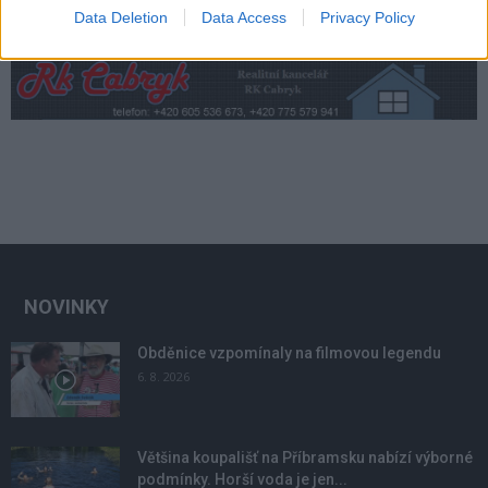
Data Deletion
Data Access
Privacy Policy
NOVINKY
Obděnice vzpomínaly na filmovou legendu
6. 8. 2026
Většina koupališť na Příbramsku nabízí výborné
podmínky. Horší voda je jen...