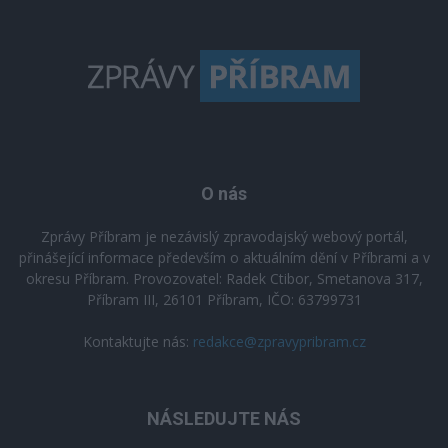
O nás
Zprávy Příbram je nezávislý zpravodajský webový portál,
přinášející informace především o aktuálním dění v Příbrami a v
okresu Příbram. Provozovatel: Radek Ctibor, Smetanova 317,
Příbram III, 26101 Příbram, IČO: 63799731
Kontaktujte nás:
redakce@zpravypribram.cz
NÁSLEDUJTE NÁS