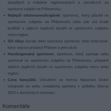
dospělých a mládeže registrovaných a závodících za
sportovní subjekt na Příbramsku;
Nejlepší odchovanec/krajánek
: sportovec, který působil ve
sportovním subjektu na Příbramsku nebo zde má trvalé
bydliště a dalších úspěchů dosáhl ve sportovním subjektu
mimo region;
Síň slávy
: bývalý nebo současný sportovec nebo funkcionář,
který nejvíce proslavil Příbram a jeho okolí;
Handicapovaný sportovec
: sportovec, který sportuje nebo
sportoval ve sportovním subjektu na Příbramsku, případně
dalších úspěchů dosáhl ve sportovním subjektu mimo tento
region;
Cena fanoušků:
Uskuteční se formou hlasování široké
veřejnosti na webu mediálního partnera v průběhu března
2024 z doručených nominací.
Komentáře