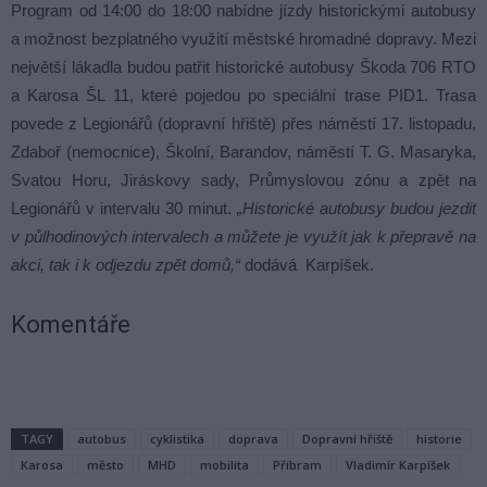
Program od 14:00 do 18:00 nabídne jízdy historickými autobusy
a možnost bezplatného využití městské hromadné dopravy. Mezi
největší lákadla budou patřit historické autobusy Škoda 706 RTO
a Karosa ŠL 11, které pojedou po speciální trase PID1. Trasa
povede z Legionářů (dopravní hřiště) přes náměstí 17. listopadu,
Zdaboř (nemocnice), Školní, Barandov, náměstí T. G. Masaryka,
Svatou Horu, Jiráskovy sady, Průmyslovou zónu a zpět na
Legionářů v intervalu 30 minut.
„Historické autobusy budou jezdit
v půlhodinových intervalech a můžete je využít jak k přepravě na
akci, tak i k odjezdu zpět domů,“
dodává Karpíšek.
Komentáře
TAGY
autobus
cyklistika
doprava
Dopravní hřiště
historie
Karosa
město
MHD
mobilita
Příbram
Vladimír Karpíšek