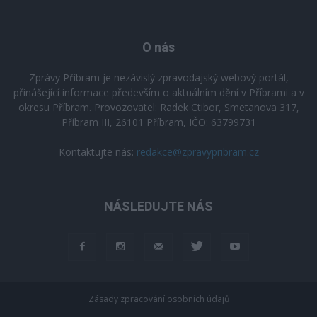
O nás
Zprávy Příbram je nezávislý zpravodajský webový portál,
přinášející informace především o aktuálním dění v Příbrami a v
okresu Příbram. Provozovatel: Radek Ctibor, Smetanova 317,
Příbram III, 26101 Příbram, IČO: 63799731
Kontaktujte nás:
redakce@zpravypribram.cz
NÁSLEDUJTE NÁS
Zásady zpracování osobních údajů