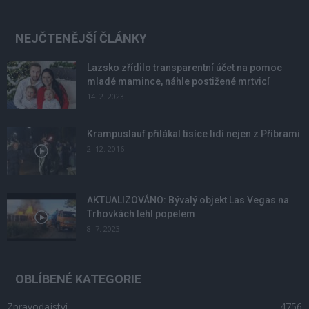
NEJČTENĚJŠÍ ČLÁNKY
Lazsko zřídilo transparentní účet na pomoc
mladé mamince, náhle postižené mrtvicí
14. 2. 2023
Krampuslauf přilákal tisíce lidí nejen z Příbrami
2. 12. 2016
AKTUALIZOVÁNO: Bývalý objekt Las Vegas na
Trhovkách lehl popelem
8. 7. 2023
OBLÍBENÉ KATEGORIE
Zpravodajství
4756