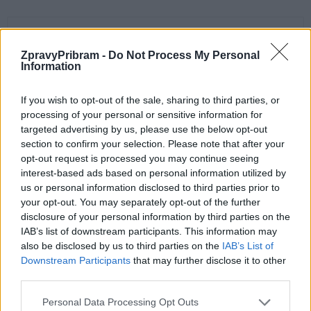
ZpravyPribram -
Do Not Process My Personal
Information
If you wish to opt-out of the sale, sharing to third parties, or
processing of your personal or sensitive information for
Předchozí článek
Následující článek
targeted advertising by us, please use the below opt-out
section to confirm your selection. Please note that after your
Policisté a věznice seznamují
Dobříš plánuje výstavbu nové
opt-out request is processed you may continue seeing
školáky s nebezpečím drog
policejní stanice
interest-based ads based on personal information utilized by
us or personal information disclosed to third parties prior to
your opt-out. You may separately opt-out of the further
SOUVISEJÍCÍ ČLÁNKY
disclosure of your personal information by third parties on the
VÍCE OD AUTORA
IAB’s list of downstream participants. This information may
also be disclosed by us to third parties on the
IAB’s List of
Downstream Participants
that may further disclose it to other
Většina koupališť na Příbramsku nabízí
third parties.
výborné podmínky. Horší voda je jen na
Živohošti
Zpravodajství
Personal Data Processing Opt Outs