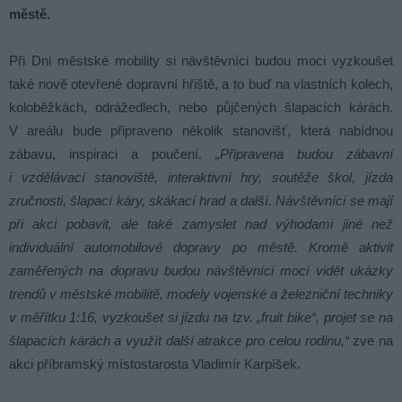
městě.
Při Dni městské mobility si návštěvníci budou moci vyzkoušet
také nově otevřené dopravní hřiště, a to buď na vlastních kolech,
koloběžkách, odrážedlech, nebo půjčených šlapacích kárách.
V areálu bude připraveno několik stanovišť, která nabídnou
zábavu, inspiraci a poučení.
„Připravena budou zábavní
i vzdělávací stanoviště, interaktivní hry, soutěže škol, jízda
zručnosti, šlapací káry, skákací hrad a další. Návštěvníci se mají
při akci pobavit, ale také zamyslet nad výhodami jiné než
individuální automobilové dopravy po městě. Kromě aktivit
zaměřených na dopravu budou návštěvníci moci vidět ukázky
trendů v městské mobilitě, modely vojenské a železniční techniky
v měřítku 1:16, vyzkoušet si jízdu na tzv. „fruit bike“, projet se na
šlapacích kárách a využít další atrakce pro celou rodinu,“
zve na
akci příbramský místostarosta Vladimír Karpíšek.