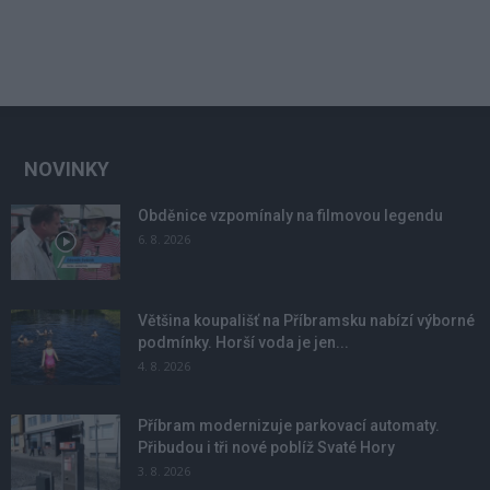
NOVINKY
Obděnice vzpomínaly na filmovou legendu
6. 8. 2026
Většina koupališť na Příbramsku nabízí výborné
podmínky. Horší voda je jen...
4. 8. 2026
Příbram modernizuje parkovací automaty.
Přibudou i tři nové poblíž Svaté Hory
3. 8. 2026