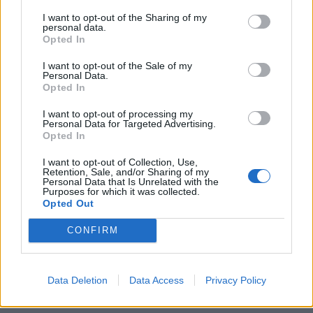
I want to opt-out of the Sharing of my
Příbram modernizuje parkovací automaty.
personal data.
Přibudou i tři nové poblíž Svaté Hory
Opted In
Zpravodajství
I want to opt-out of the Sale of my
Personal Data.
Opted In
Středočeský kraj upravil pravidla soutěže.
Obce nově získají body i za předcházení
I want to opt-out of processing my
vzniku odpadu
Personal Data for Targeted Advertising.
Zpravodajství
Opted In
I want to opt-out of Collection, Use,
Retention, Sale, and/or Sharing of my
Personal Data that Is Unrelated with the
Purposes for which it was collected.
Opted Out
CONFIRM
Data Deletion
Data Access
Privacy Policy