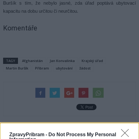
Buršík s tím, že nebylo jasné, zda úřad poptává ubytovací
kapacitu na dobu určitou či neurčitou.
Komentáře
TAGY
Afghanistán
Jan Konvalinka
Krajský úřad
Martin Buršík
Příbram
ubytování
žádost
Předchozí článek
Následující článek
ZpravyPribram -
Do Not Process My Personal