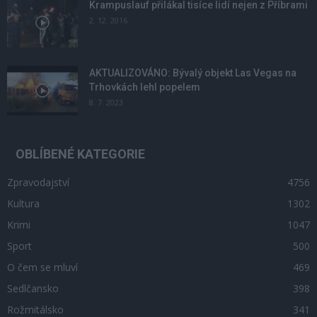
Krampuslauf přilákal tisíce lidí nejen z Příbrami
2. 12. 2016
AKTUALIZOVÁNO: Bývalý objekt Las Vegas na
Trhovkách lehl popelem
8. 7. 2023
OBLÍBENÉ KATEGORIE
Zpravodajství
4756
Kultura
1302
Krimi
1047
Sport
500
O čem se mluví
469
Sedlčansko
398
Rožmitálsko
341