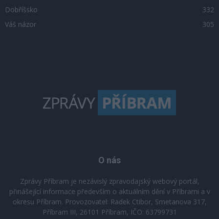
Dobříšsko
332
Váš názor
305
O nás
Zprávy Příbram je nezávislý zpravodajský webový portál,
přinášející informace především o aktuálním dění v Příbrami a v
okresu Příbram. Provozovatel: Radek Ctibor, Smetanova 317,
Příbram III, 26101 Příbram, IČO: 63799731