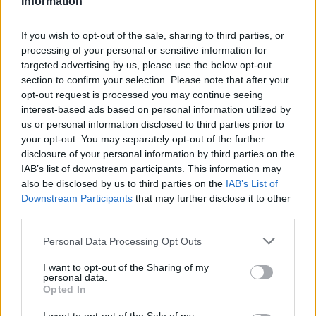
Information
Výstava fotografií L. Sitenského
Jak se při houbaření neztratit
je prodloužena, nabídne
i komentovanou prohlídku
If you wish to opt-out of the sale, sharing to third parties, or
processing of your personal or sensitive information for
targeted advertising by us, please use the below opt-out
section to confirm your selection. Please note that after your
SOUVISEJÍCÍ ČLÁNKY
opt-out request is processed you may continue seeing
VÍCE OD AUTORA
interest-based ads based on personal information utilized by
us or personal information disclosed to third parties prior to
Většina koupališť na Příbramsku nabízí
your opt-out. You may separately opt-out of the further
výborné podmínky. Horší voda je jen na
disclosure of your personal information by third parties on the
IAB’s list of downstream participants. This information may
Živohošti
Zpravodajství
also be disclosed by us to third parties on the
IAB’s List of
Downstream Participants
that may further disclose it to other
Příbram modernizuje parkovací automaty.
third parties.
Přibudou i tři nové poblíž Svaté Hory
Personal Data Processing Opt Outs
Zpravodajství
I want to opt-out of the Sharing of my
Středočeský kraj upravil pravidla soutěže.
personal data.
Obce nově získají body i za předcházení
Opted In
vzniku odpadu
Zpravodajství