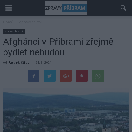
Domů
Zpravodajství
Zpravodajství
Afghánci v Příbrami zřejmě
bydlet nebudou
od
Radek Ctibor
-
21. 9. 2021