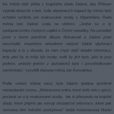
Na město totiž přišla z krajského úřadu žádost, aby Příbram
vyplnila dotazník o tom, kolik ubytovacích kapacit by město bylo
ochotno vyčlenit, pro evakuované osoby z Afganistánu. Rada
města tuto žádost vzala na vědomí.
„Jedná se o ty
spolupracovníky českých vojáků a České republiky. Na zasedání
jsme o tomto poměrně dlouze diskutovali a žádost jsme
neschválili, respektive nebudeme nabízet žádné ubytovací
kapacity a to z důvodu, že nám chybí další detailní informace,
tedy jaké by to měly být osoby, kolik by jich bylo, jaké to jsou
profese, protože jedním z požadavků bylo i zprostředkování
zaměstnání,“
vysvětlil starosta města Jan Konvalinka.
Podle vedení města navíc byla žádost podána poměrně
nestandardní cestou.
„Ministerstvo vnitra, které mělo toto v gesci,
postarat se o ty evakuované osoby, tak to přesunulo na krajské
úřady, které zřejmě ale nemají dostatečné informace, které pak
nemohou těm městům poskytnout,“
dodal místostarosta Martin