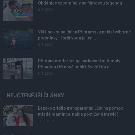
Obděnice vzpomínaly na filmovou legendu
6. 8. 2026
Většina koupališť na Příbramsku nabízí výborné
podmínky. Horší voda je jen...
4. 8. 2026
Příbram modernizuje parkovací automaty.
Přibudou i tři nové poblíž Svaté Hory
3. 8. 2026
NEJČTENĚJŠÍ ČLÁNKY
Lazsko zřídilo transparentní účet na pomoc
mladé mamince, náhle postižené mrtvicí
14. 2. 2023